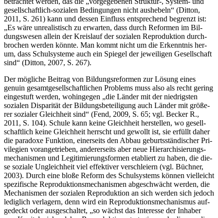
betrach­tet wer­den, das die „vor­ge­ge­be­nen Struktur‑, Sys­tem- und
gesell­schaft­lich-sozia­len Bedin­gun­gen nicht aus­he­beln“ (Dit­ton,
2011, S. 261) kann und des­sen Ein­fluss ent­spre­chend begrenzt ist:
„Es wäre unrea­lis­tisch zu erwar­ten, dass durch Refor­men im Bil­
dungs­we­sen allein der Kreis­lauf der sozia­len Repro­duk­ti­on durch­
bro­chen wer­den könn­te. Man kommt nicht um die Erkennt­nis her­
um, dass Schul­sys­te­me auch ein Spie­gel der jewei­li­gen Gesell­schaft
sind“ (Dit­ton, 2007, S. 267).
Der mög­li­che Bei­trag von Bil­dungs­re­for­men zur Lösung eines
genu­in gesamt­ge­sell­schaft­li­chen Pro­blems muss also als recht gering
ein­ge­stuft wer­den, wohin­ge­gen „die Län­der mit der nied­rigs­ten
sozia­len Dis­pa­ri­tät der Bil­dungs­be­tei­li­gung auch Län­der mit grö­ße­
rer sozia­ler Gleich­heit sind“ (Fend, 2009, S. 65; vgl. Becker R.,
2011, S. 104). Schu­le kann kei­ne Gleich­heit her­stel­len, wo gesell­
schaft­lich kei­ne Gleich­heit herrscht und gewollt ist, sie erfüllt daher
die para­do­xe Funk­ti­on, einer­seits den Abbau geburts­stän­di­scher Pri­
vi­le­gi­en vor­an­ge­trie­ben, ande­rer­seits aber neue Hier­ar­chi­sie­rungs­
me­cha­nis­men und Legi­ti­mie­rungs­for­men eta­bliert zu haben, die die­
se sozia­le Ungleich­heit viel effek­ti­ver ver­schlei­ern (vgl. Büch­ner,
2003). Durch eine blo­ße Reform des Schul­sys­tems kön­nen viel­leicht
spe­zi­fi­sche Repro­duk­ti­ons­me­cha­nis­men abge­schwächt wer­den, die
Mecha­nis­men der sozia­len Repro­duk­ti­on an sich wer­den sich jedoch
ledig­lich ver­la­gern, denn wird ein Repro­duk­ti­ons­me­cha­nis­mus auf­
ge­deckt oder aus­ge­schal­tet, „so wächst das Inter­es­se der Inha­ber