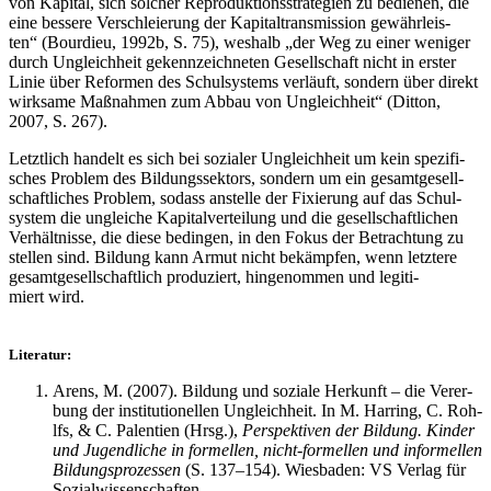
von Kapi­tal, sich sol­cher Repro­duk­ti­ons­stra­te­gien zu bedie­nen, die
eine bes­se­re Ver­schleie­rung der Kapi­tal­trans­mis­si­on gewähr­leis­
ten“ (Bour­dieu, 1992b, S. 75), wes­halb „der Weg zu einer weni­ger
durch Ungleich­heit gekenn­zeich­ne­ten Gesell­schaft nicht in ers­ter
Linie über Refor­men des Schul­sys­tems ver­läuft, son­dern über direkt
wirk­sa­me Maß­nah­men zum Abbau von Ungleich­heit“ (Dit­ton,
2007, S. 267).
Letzt­lich han­delt es sich bei sozia­ler Ungleich­heit um kein spe­zi­fi­
sches Pro­blem des Bil­dungs­sek­tors, son­dern um ein gesamt­ge­sell­
schaft­li­ches Pro­blem, sodass anstel­le der Fixie­rung auf das Schul­
sys­tem die unglei­che Kapi­tal­ver­tei­lung und die gesell­schaft­li­chen
Ver­hält­nis­se, die die­se bedin­gen, in den Fokus der Betrach­tung zu
stel­len sind. Bil­dung kann Armut nicht bekämp­fen, wenn letz­te­re
gesamt­ge­sell­schaft­lich pro­du­ziert, hin­ge­nom­men und legi­ti­
miert wird.
Lite­ra­tur:
Are­ns, M. (2007). Bil­dung und sozia­le Her­kunft – die Ver­er­
bung der insti­tu­tio­nel­len Ungleich­heit. In M. Har­ring, C. Roh­
lfs, & C. Palen­ti­en (Hrsg.),
Per­spek­ti­ven der Bil­dung. Kin­der
und Jugend­li­che in for­mel­len, nicht-for­mel­len und infor­mel­len
Bil­dungs­pro­zes­sen
(S. 137–154). Wies­ba­den: VS Ver­lag für
Sozialwissenschaften.