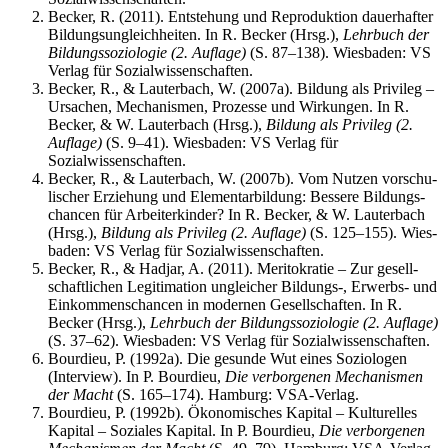
Becker, R. (2011). Ent­ste­hung und Repro­duk­ti­on dau­er­haf­ter
Bil­dungs­un­gleich­hei­ten. In R. Becker (Hrsg.),
Lehr­buch der
Bil­dungs­so­zio­lo­gie (2. Auf­la­ge)
(S. 87–138). Wies­ba­den: VS
Ver­lag für Sozialwissenschaften.
Becker, R., & Lau­ter­bach, W. (2007a). Bil­dung als Pri­vi­leg –
Ursa­chen, Mecha­nis­men, Pro­zes­se und Wir­kun­gen. In R.
Becker, & W. Lau­ter­bach (Hrsg.),
Bil­dung als Pri­vi­leg (2.
Auf­la­ge)
(S. 9–41). Wies­ba­den: VS Ver­lag für
Sozialwissenschaften.
Becker, R., & Lau­ter­bach, W. (2007b). Vom Nut­zen vor­schu­
li­scher Erzie­hung und Ele­men­tar­bil­dung: Bes­se­re Bil­dungs­
chan­cen für Arbei­ter­kin­der? In R. Becker, & W. Lau­ter­bach
(Hrsg.),
Bil­dung als Pri­vi­leg (2. Auf­la­ge)
(S. 125–155). Wies­
ba­den: VS Ver­lag für Sozialwissenschaften.
Becker, R., & Hadjar, A. (2011). Meri­to­kra­tie – Zur gesell­
schaft­li­chen Legi­ti­ma­ti­on unglei­cher Bildungs‑, Erwerbs- und
Ein­kom­mens­chan­cen in moder­nen Gesell­schaf­ten. In R.
Becker (Hrsg.),
Lehr­buch der Bil­dungs­so­zio­lo­gie (2. Auf­la­ge)
(S. 37–62). Wies­ba­den: VS Ver­lag für Sozialwissenschaften.
Bour­dieu, P. (1992a). Die gesun­de Wut eines Sozio­lo­gen
(Inter­view). In P. Bour­dieu,
Die ver­bor­ge­nen Mecha­nis­men
der Macht
(S. 165–174). Ham­burg: VSA-Verlag.
Bour­dieu, P. (1992b). Öko­no­mi­sches Kapi­tal – Kul­tu­rel­les
Kapi­tal – Sozia­les Kapi­tal. In P. Bour­dieu,
Die ver­bor­ge­nen