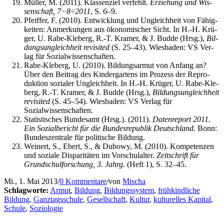
Mül­ler, M. (2011). Klas­sen­ziel ver­fehlt.
Erzie­hung und Wis­
sen­schaft, 7−8÷2011
, S. 6–9.
Pfeif­fer, F. (2010). Ent­wick­lung und Ungleich­heit von Fähig­
kei­ten: Anmer­kun­gen aus öko­no­mi­scher Sicht. In H.-H. Krü­
ger, U. Rabe-Kle­berg, R.-T. Kra­mer, & J. Bud­de (Hrsg.),
Bil­
dungs­un­gleich­heit revi­si­ted
(S. 25–43). Wies­ba­den: VS Ver­
lag für Sozialwissenschaften.
Rabe-Kle­berg, U. (2010). Bil­dungs­ar­mut von Anfang an?
Über den Bei­trag des Kin­der­gar­tens im Pro­zess der Repro­
duk­ti­on sozia­ler Ungleich­heit. In H.-H. Krü­ger, U. Rabe-Kle­
berg, R.-T. Kra­mer, & J. Bud­de (Hrsg.),
Bil­dungs­un­gleich­heit
revi­si­ted
(S. 45–54). Wies­ba­den: VS Ver­lag für
Sozialwissenschaften.
Sta­tis­ti­sches Bun­des­amt (Hrsg.). (2011).
Daten­re­port 2011.
Ein Sozi­al­be­richt für die Bun­des­re­pu­blik Deutsch­land.
Bonn:
Bun­des­zen­tra­le für poli­ti­sche Bildung.
Wei­nert, S., Ebert, S., & Dubo­wy, M. (2010). Kom­pe­ten­zen
und sozia­le Dis­pa­ri­tä­ten im Vor­schul­al­ter.
Zeit­schrift für
Grund­schul­for­schung, 3. Jahrg.
(Heft 1), S. 32–45.
Mi., 1. Mai 2013
/
0 Kommentare
/
von
Mischa
Schlagworte:
Armut
,
Bildung
,
Bildungssystem
,
frühkindliche
Bildung
,
Ganztagsschule
,
Gesellschaft
,
Kultur
,
kulturelles Kapital
,
Schule
,
Soziologie