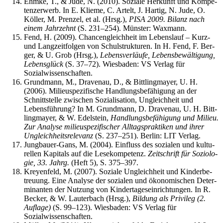
Ehm­ke, T., & Jude, N. (2010). Sozia­le Her­kunft und Kom­pe­
tenz­er­werb. In E. Kli­e­me, C. Artelt, J. Har­tig, N. Jude, O.
Köl­ler, M. Pren­zel, et al. (Hrsg.),
PISA 2009. Bilanz nach
einem Jahr­zehnt
(S. 231–254). Müns­ter: Waxmann.
Fend, H. (2009). Chan­cen­gleich­heit im Lebens­lauf – Kurz-
und Lang­zeit­fol­gen von Schul­struk­tu­ren. In H. Fend, F. Ber­
ger, & U. Grob (Hrsg.),
Lebens­ver­läu­fe, Lebens­be­wäl­ti­gung,
Lebens­glück
(S. 37–72). Wies­ba­den: VS Ver­lag für
Sozialwissenschaften.
Grund­mann, M., Dra­ven­au, D., & Bitt­ling­may­er, U. H.
(2006). Milieu­spe­zi­fi­sche Hand­lungs­be­fä­hi­gung an der
Schnitt­stel­le zwi­schen Sozia­li­sa­ti­on, Ungleich­heit und
Lebens­füh­rung? In M. Grund­mann, D. Dra­ven­au, U. H. Bitt­
ling­may­er, & W. Edel­stein,
Hand­lungs­be­fä­hi­gung und Milieu.
Zur Ana­ly­se milieu­spe­zi­fi­scher All­tags­prak­ti­ken und ihrer
Ungleich­heits­re­le­vanz
(S. 237–251). Ber­lin: LIT Verlag.
Jung­bau­er-Gans, M. (2004). Ein­fluss des sozia­len und kul­tu­
rel­len Kapi­tals auf die Lese­kom­pe­tenz.
Zeit­schrift für Sozio­lo­
gie, 33. Jahrg.
(Heft 5), S. 375–397.
Krey­en­feld, M. (2007). Sozia­le Ungleich­heit und Kin­der­be­
treu­ung. Eine Ana­ly­se der sozia­len und öko­no­mi­schen Deter­
mi­nan­ten der Nut­zung von Kin­der­ta­ges­ein­rich­tun­gen. In R.
Becker, & W. Lau­ter­bach (Hrsg.),
Bil­dung als Pri­vi­leg (2.
Auf­la­ge)
(S. 99–123). Wies­ba­den: VS Ver­lag für
Sozialwissenschaften.