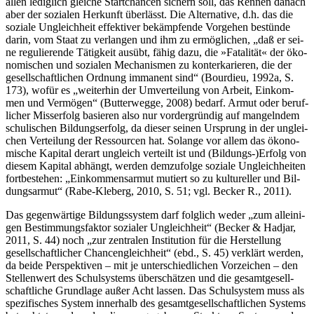
allen ledig­lich glei­che Start­chan­cen sichern soll, das Ren­nen danach
aber der sozia­len Her­kunft über­lässt. Die Alter­na­ti­ve, d.h. das die
sozia­le Ungleich­heit effek­ti­ver bekämp­fen­de Vor­ge­hen bestün­de
dar­in, vom Staat zu ver­lan­gen und ihm zu ermög­li­chen, „daß er sei­
ne regu­lie­ren­de Tätig­keit aus­übt, fähig dazu, die »Fata­li­tät« der öko­
no­mi­schen und sozia­len Mecha­nis­men zu kon­ter­ka­rie­ren, die der
gesell­schaft­li­chen Ord­nung imma­nent sind“ (Bour­dieu, 1992a, S.
173), wofür es „wei­ter­hin der Umver­tei­lung von Arbeit, Ein­kom­
men und Ver­mö­gen“ (But­ter­weg­ge, 2008) bedarf. Armut oder beruf­
li­cher Miss­erfolg basie­ren also nur vor­der­grün­dig auf man­geln­dem
schu­li­schen Bil­dungs­er­folg, da die­ser sei­nen Ursprung in der unglei­
chen Ver­tei­lung der Res­sour­cen hat. Solan­ge vor allem das öko­no­
mi­sche Kapi­tal der­art ungleich ver­teilt ist und (Bildungs-)Erfolg von
die­sem Kapi­tal abhängt, wer­den dem­zu­fol­ge sozia­le Ungleich­hei­ten
fort­be­stehen: „Ein­kom­mens­ar­mut mutiert so zu kul­tu­rel­ler und Bil­
dungs­ar­mut“ (Rabe-Kle­berg, 2010, S. 51; vgl. Becker R., 2011).
Das gegen­wär­ti­ge Bil­dungs­sys­tem darf folg­lich weder „zum allei­ni­
gen Bestim­mungs­fak­tor sozia­ler Ungleich­heit“ (Becker & Hadjar,
2011, S. 44) noch „zur zen­tra­len Insti­tu­ti­on für die Her­stel­lung
gesell­schaft­li­cher Chan­cen­gleich­heit“ (ebd., S. 45) ver­klärt wer­den,
da bei­de Per­spek­ti­ven – mit je unter­schied­li­chen Vor­zei­chen – den
Stel­len­wert des Schul­sys­tems über­schät­zen und die gesamt­ge­sell­
schaft­li­che Grund­la­ge außer Acht las­sen. Das Schul­sys­tem muss als
spe­zi­fi­sches Sys­tem inner­halb des gesamt­ge­sell­schaft­li­chen Sys­tems