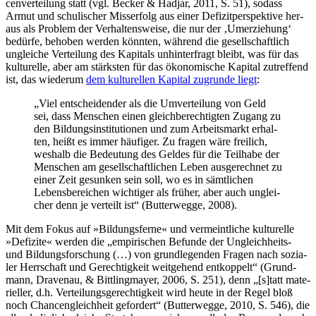
cen­ver­tei­lung statt (vgl. Becker & Hadjar, 2011, S. 51), sodass
Armut und schu­li­scher Miss­erfolg aus einer Defi­zit­per­spek­ti­ve her­
aus als Pro­blem der Ver­hal­tens­wei­se, die nur der ‚Umer­zie­hung‘
bedür­fe, beho­ben wer­den könn­ten, wäh­rend die gesell­schaft­lich
unglei­che Ver­tei­lung des Kapi­tals unhin­ter­fragt bleibt, was für das
kul­tu­rel­le, aber am stärks­ten für das öko­no­mi­sche Kapi­tal zutref­fend
ist, das wie­der­um
dem kul­tu­rel­len Kapi­tal zugrun­de liegt
:
„Viel ent­schei­den­der als die Umver­tei­lung von Geld
sei, dass Men­schen einen gleich­be­rech­tig­ten Zugang zu
den Bil­dungs­in­sti­tu­tio­nen und zum Arbeits­markt erhal­
ten, heißt es immer häu­fi­ger. Zu fra­gen wäre frei­lich,
wes­halb die Bedeu­tung des Gel­des für die Teil­ha­be der
Men­schen am gesell­schaft­li­chen Leben aus­ge­rech­net zu
einer Zeit gesun­ken sein soll, wo es in sämt­li­chen
Lebens­be­rei­chen wich­ti­ger als frü­her, aber auch unglei­
cher denn je ver­teilt ist“ (But­ter­weg­ge, 2008).
Mit dem Fokus auf »Bil­dungs­fer­ne« und ver­meint­li­che kul­tu­rel­le
»Defi­zi­te« wer­den die „empi­ri­schen Befun­de der Ungleich­heits-
und Bil­dungs­for­schung (…) von grund­le­gen­den Fra­gen nach sozia­
ler Herr­schaft und Gerech­tig­keit weit­ge­hend ent­kop­pelt“ (Grund­
mann, Dra­ven­au, & Bitt­ling­may­er, 2006, S. 251), denn „[s]tatt mate­
ri­el­ler, d.h. Ver­tei­lungs­ge­rech­tig­keit wird heu­te in der Regel bloß
noch Chan­cen­gleich­heit gefor­dert“ (But­ter­weg­ge, 2010, S. 546), die