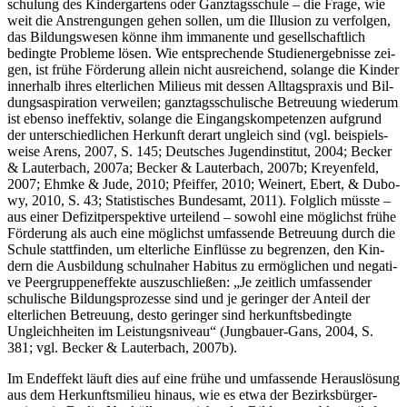
schu­lung des Kin­der­gar­tens oder Ganz­tags­schu­le – die Fra­ge, wie
weit die Anstren­gun­gen gehen sol­len, um die Illu­si­on zu ver­fol­gen,
das Bil­dungs­we­sen kön­ne ihm imma­nen­te und gesell­schaft­lich
beding­te Pro­ble­me lösen. Wie ent­spre­chen­de Stu­di­en­ergeb­nis­se zei­
gen, ist frü­he För­de­rung allein nicht aus­rei­chend, solan­ge die Kin­der
inner­halb ihres elter­li­chen Milieus mit des­sen All­tags­pra­xis und Bil­
dungs­aspi­ra­ti­on ver­wei­len; ganz­tags­schu­li­sche Betreu­ung wie­der­um
ist eben­so inef­fek­tiv, solan­ge die Ein­gangs­kom­pe­ten­zen auf­grund
der unter­schied­li­chen Her­kunft der­art ungleich sind (vgl. bei­spiels­
wei­se Are­ns, 2007, S. 145; Deut­sches Jugend­in­sti­tut, 2004; Becker
& Lau­ter­bach, 2007a; Becker & Lau­ter­bach, 2007b; Krey­en­feld,
2007; Ehm­ke & Jude, 2010; Pfeif­fer, 2010; Wei­nert, Ebert, & Dubo­
wy, 2010, S. 43; Sta­tis­ti­sches Bun­des­amt, 2011). Folg­lich müss­te –
aus einer Defi­zit­per­spek­ti­ve urtei­lend – sowohl eine mög­lichst frü­he
För­de­rung als auch eine mög­lichst umfas­sen­de Betreu­ung durch die
Schu­le statt­fin­den, um elter­li­che Ein­flüs­se zu begren­zen, den Kin­
dern die Aus­bil­dung schul­na­her Habi­tus zu ermög­li­chen und nega­ti­
ve Peer­grup­pen­ef­fek­te aus­zu­schlie­ßen: „Je zeit­lich umfas­sen­der
schu­li­sche Bil­dungs­pro­zes­se sind und je gerin­ger der Anteil der
elter­li­chen Betreu­ung, des­to gerin­ger sind her­kunfts­be­ding­te
Ungleich­hei­ten im Leis­tungs­ni­veau“ (Jung­bau­er-Gans, 2004, S.
381; vgl. Becker & Lau­ter­bach, 2007b).
Im End­ef­fekt läuft dies auf eine frü­he und umfas­sen­de Her­aus­lö­sung
aus dem Her­kunfts­mi­lieu hin­aus, wie es etwa der Bezirks­bür­ger­