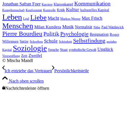
Kommunikation
Jonathan Safran Foer
Klassenkampf
Karriere
Kultur
Kritik
kulturelles Kapital
Komplizenschaft
Konformität
Kontrolle
Leben
Liebe
Macht
Max Frisch
Leid
Markus Werner
Menschen
Musik
Milan Kundera
Normalität
Paul Watzlawick
Nähe
Pierre Bourdieu
Politik
Psychologie
Resignation
Roger
Selbstfindung
Schule
Willemsen
Satire
Schreiben
Schönheit
soziales
Soziologie
Unglück
Sprache
Staat
symbolische Gewalt
Kapital
Zweifel
Zeit
Verzweiflung
© Mischa Mandl
Ich ent­zie­he das Vertrauen
Per­sön­lich­keits­tei­le
Nach oben scrollen
Nachrichtenleiste öffnen