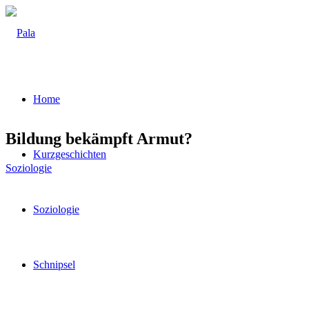
Home
Bil­dung bekämpft Armut?
Kurz­ge­schich­ten
Soziologie
Sozio­lo­gie
Schnip­sel