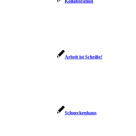
Kol­la­bo­ra­ti­on
Arbeit ist Scheiße!
Schne­cken­haus