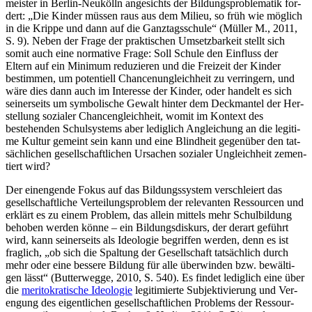
meis­ter in Ber­lin-Neu­kölln ange­sichts der Bil­dungs­pro­ble­ma­tik for­
dert: „Die Kin­der müs­sen raus aus dem Milieu, so früh wie mög­lich
in die Krip­pe und dann auf die Ganz­tags­schu­le“ (Mül­ler M., 2011,
S. 9). Neben der Fra­ge der prak­ti­schen Umsetz­bar­keit stellt sich
somit auch eine nor­ma­ti­ve Fra­ge: Soll Schu­le den Ein­fluss der
Eltern auf ein Mini­mum redu­zie­ren und die Frei­zeit der Kin­der
bestim­men, um poten­ti­ell Chan­cen­un­gleich­heit zu ver­rin­gern, und
wäre dies dann auch im Inter­es­se der Kin­der, oder han­delt es sich
sei­ner­seits um sym­bo­li­sche Gewalt hin­ter dem Deck­man­tel der Her­
stel­lung sozia­ler Chan­cen­gleich­heit, womit im Kon­text des
bestehen­den Schul­sys­tems aber ledig­lich Anglei­chung an die legi­ti­
me Kul­tur gemeint sein kann und eine Blind­heit gegen­über den tat­
säch­li­chen gesell­schaft­li­chen Ursa­chen sozia­ler Ungleich­heit zemen­
tiert wird?
Der ein­engen­de Fokus auf das Bil­dungs­sys­tem ver­schlei­ert das
gesell­schaft­li­che Ver­tei­lungs­pro­blem der rele­van­ten Res­sour­cen und
erklärt es zu einem Pro­blem, das allein mit­tels mehr Schul­bil­dung
beho­ben wer­den kön­ne – ein Bil­dungs­dis­kurs, der der­art geführt
wird, kann sei­ner­seits als Ideo­lo­gie begrif­fen wer­den, denn es ist
frag­lich, „ob sich die Spal­tung der Gesell­schaft tat­säch­lich durch
mehr oder eine bes­se­re Bil­dung für alle über­win­den bzw. bewäl­ti­
gen lässt“ (But­ter­weg­ge, 2010, S. 540). Es fin­det ledig­lich eine über
die
meri­to­kra­ti­sche Ideo­lo­gie
legi­ti­mier­te Sub­jek­ti­vie­rung und Ver­
en­gung des eigent­li­chen gesell­schaft­li­chen Pro­blems der Res­sour­