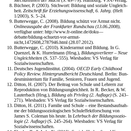
Mecha­nis­men der Macht
(S. 49–79). Ham­burg: VSA-Verlag.
Büch­ner, P. (2003). Stich­wort: Bil­dung und sozia­le Ungleich­
heit.
Zeit­schrift für Erzie­hungs­wis­sen­schaft, 6. Jahrg.
(Heft
1/2003), S. 5–24.
But­ter­weg­ge, C. (2008). Bil­dung schützt vor Armut nicht.
Online­aus­ga­be der Frank­fur­ter Rund­schau (13.06.2008)
,
ver­füg­bar unter: http://www.fr-online.de/doku—
debatte/bildung-schuetzt-vor-armut-
nicht,1472608,2787946.html (28.07.2012).
But­ter­weg­ge, C. (2010). Kin­der­ar­mut und Bil­dung. In G.
Quen­zel, & K. Hur­rel­mann (Hrsg.),
Bil­dungs­ver­lie­rer – Neue
Ungleich­hei­ten
(S. 537–555). Wies­ba­den: VS Ver­lag für
Sozialwissenschaften.
Deut­sches Jugend­in­sti­tut. (2004).
OECD Ear­ly Child­hood
Poli­cy Review.
Hin­ter­grund­be­richt Deutsch­land.
Ber­lin: Bun­
des­mi­nis­te­ri­um für Fami­lie, Senio­ren, Frau­en und Jugend.
Dit­ton, H. (2007). Der Bei­trag von Schu­le und Leh­rern zur
Repro­duk­ti­on von Bil­dungs­un­gleich­heit. In R. Becker, & W.
Lau­ter­bach (Hrsg.),
Bil­dung als Pri­vi­leg (2. Auf­la­ge)
(S. 243–
271). Wies­ba­den: VS Ver­lag für Sozialwissenschaften.
Dit­ton, H. (2011). Fami­lie und Schu­le – eine Bestands­auf­nah­
me der bil­dungs­so­zio­lo­gi­schen Schul­ef­fekt­for­schung von
James S. Cole­man bis heu­te. In
Lehr­buch der Bil­dungs­so­zio­
lo­gie (2. Auf­la­ge)
(S. 245–264). Wies­ba­den: VS Ver­lag für
Sozialwissenschaften.