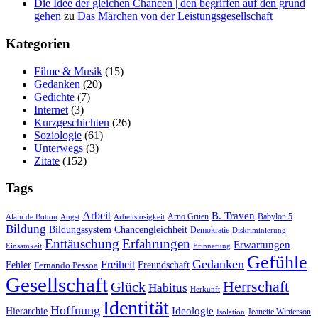
Die Idee der gleichen Chancen | den begriffen auf den grund
gehen
zu
Das Mär­chen von der Leistungsgesellschaft
Kate­go­rien
Filme & Musik
(15)
Gedanken
(20)
Gedichte
(7)
Internet
(3)
Kurzgeschichten
(26)
Soziologie
(61)
Unterwegs
(3)
Zitate
(152)
Tags
Arbeit
B. Traven
Arno Gruen
Babylon 5
Alain de Botton
Angst
Arbeitslosigkeit
Bildung
Bildungssystem
Chancengleichheit
Demokratie
Diskriminierung
Enttäuschung
Erfahrungen
Erwartungen
Einsamkeit
Erinnerung
Gefühle
Gedanken
Freiheit
Fehler
Freundschaft
Fernando Pessoa
Gesellschaft
Herrschaft
Glück
Habitus
Herkunft
Identität
Hoffnung
Hierarchie
Ideologie
Jeanette Winterson
Isolation