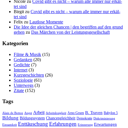
Nicole
zu
Covid gibt es nicht – war­um alle immer nur erkäl­
tet sind
Birgit
zu
Covid gibt es nicht – war­um alle immer nur erkäl­
tet sind
Felix
zu
Laut­lo­se Momente
Die Idee der gleichen Chancen | den begriffen auf den grund
gehen
zu
Das Mär­chen von der Leistungsgesellschaft
Kate­go­rien
Filme & Musik
(15)
Gedanken
(20)
Gedichte
(7)
Internet
(3)
Kurzgeschichten
(26)
Soziologie
(61)
Unterwegs
(3)
Zitate
(152)
Tags
Arbeit
B. Traven
Arno Gruen
Babylon 5
Alain de Botton
Angst
Arbeitslosigkeit
Bildung
Bildungssystem
Chancengleichheit
Demokratie
Diskriminierung
Enttäuschung
Erfahrungen
Erwartungen
Einsamkeit
Erinnerung