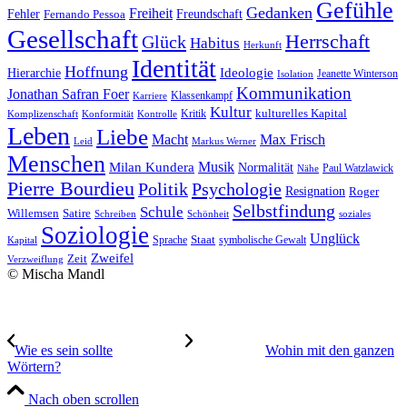
Gefühle
Gedanken
Freiheit
Fehler
Freundschaft
Fernando Pessoa
Gesellschaft
Herrschaft
Glück
Habitus
Herkunft
Identität
Hoffnung
Hierarchie
Ideologie
Jeanette Winterson
Isolation
Kommunikation
Jonathan Safran Foer
Klassenkampf
Karriere
Kultur
Kritik
kulturelles Kapital
Komplizenschaft
Konformität
Kontrolle
Leben
Liebe
Macht
Max Frisch
Leid
Markus Werner
Menschen
Musik
Milan Kundera
Normalität
Paul Watzlawick
Nähe
Pierre Bourdieu
Politik
Psychologie
Resignation
Roger
Selbstfindung
Schule
Willemsen
Satire
Schreiben
Schönheit
soziales
Soziologie
Unglück
Sprache
Staat
symbolische Gewalt
Kapital
Zweifel
Zeit
Verzweiflung
© Mischa Mandl
Wie es sein sollte
Wohin mit den gan­zen
Wörtern?
Nach oben scrollen