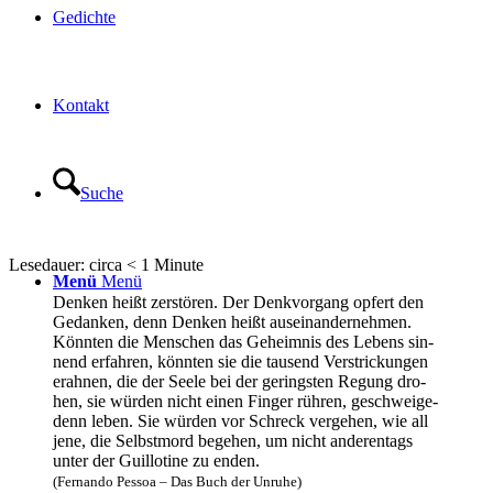
Gedich­te
Kon­takt
Suche
Lese­dau­er: cir­ca
< 1
Minu­te
Menü
Menü
Den­ken heißt zer­stö­ren. Der Denk­vor­gang opfert den
Gedan­ken, denn Den­ken heißt aus­ein­an­der­neh­men.
Könn­ten die Men­schen das Geheim­nis des Lebens sin­
nend erfah­ren, könn­ten sie die tau­send Ver­stri­ckun­gen
erah­nen, die der See­le bei der gerings­ten Regung dro­
hen, sie wür­den nicht einen Fin­ger rüh­ren, geschwei­ge­
denn leben. Sie wür­den vor Schreck ver­ge­hen, wie all
jene, die Selbst­mord bege­hen, um nicht anderen­tags
unter der Guil­lo­ti­ne zu enden.
(Fer­nan­do Pes­soa – Das Buch der Unruhe)