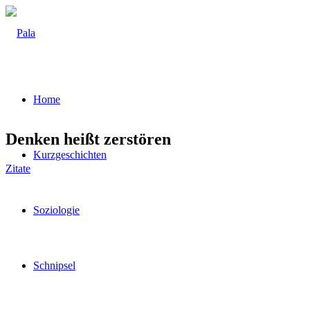
Home
Den­ken heißt zerstören
Kurz­ge­schich­ten
Zitate
Sozio­lo­gie
Schnip­sel