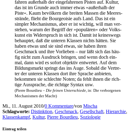
fah­ren außer­halb der ein­ge­fah­re­nen Pis­ten auf. Kul­tur,
das ist im Grun­de auch immer etwas »außer­halb der
Pis­te«. Kaum bevöl­kern die brei­ten Mas­sen die Mee­res­
strän­de, flieht die Bour­geoi­sie aufs Land. Das ist ein
simp­ler Mecha­nis­mus, aber er ist wich­tig, will man ver­
ste­hen, war­um der Begriff der »popu­lä­ren« oder Volks­
kunst ein Wider­spruch in sich ist. Damit ist kei­nes­wegs
behaup­tet, daß die unte­ren Klas­sen nichts hät­ten. Sie
haben etwas und sie sind etwas, sie haben ihren
Geschmack und ihre Vor­lie­ben – nur läßt sich das häu­
fig nicht zum Aus­druck brin­gen, und wenn doch ein­
mal, dann wird es sofort objek­tiv ent­wer­tet. Auf dem
Bil­dungs­markt springt das ins Auge. Sobald die Ver­tre­
ter der unte­ren Klas­sen dort ihre Spra­che anbie­ten,
bekom­men sie schlech­te Noten; da fehlt ihnen die rich­
ti­ge Aus­spra­che, die rich­ti­ge Syn­tax usw.
(Pierre Bour­dieu –
Die fei­nen Unter­schie­de
, in: Die ver­bor­ge­nen
Mecha­nis­men der Macht)
Mi., 11. August 2010
/
0 Kommentare
/
von
Mischa
Schlagworte:
Distinktion
,
Geschmack
,
Gesellschaft
,
Hierarchie
,
Klassenkampf
,
Kultur
,
Pierre Bourdieu
,
Soziologie
Eintrag teilen