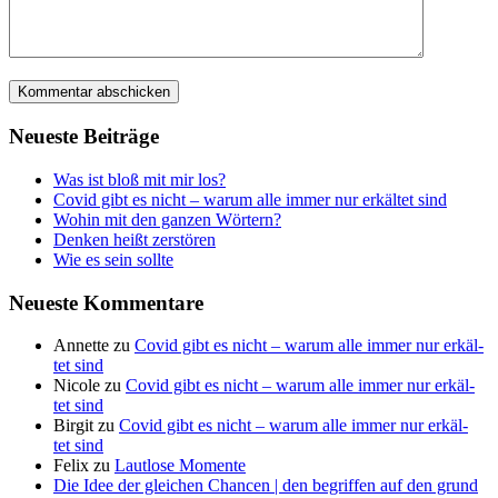
Neu­es­te Beiträge
Was ist bloß mit mir los?
Covid gibt es nicht – war­um alle immer nur erkäl­tet sind
Wohin mit den gan­zen Wörtern?
Den­ken heißt zerstören
Wie es sein sollte
Neu­es­te Kommentare
Annette
zu
Covid gibt es nicht – war­um alle immer nur erkäl­
tet sind
Nicole
zu
Covid gibt es nicht – war­um alle immer nur erkäl­
tet sind
Birgit
zu
Covid gibt es nicht – war­um alle immer nur erkäl­
tet sind
Felix
zu
Laut­lo­se Momente
Die Idee der gleichen Chancen | den begriffen auf den grund