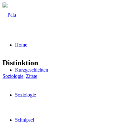
Home
Distink­ti­on
Kurz­ge­schich­ten
Soziologie
,
Zitate
Sozio­lo­gie
Schnip­sel