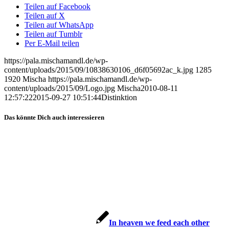
Teilen auf Facebook
Teilen auf X
Teilen auf WhatsApp
Teilen auf Tumblr
Per E-Mail teilen
https://pala.mischamandl.de/wp-
content/uploads/2015/09/10838630106_d6f05692ac_k.jpg
1285
1920
Mischa
https://pala.mischamandl.de/wp-
content/uploads/2015/09/Logo.jpg
Mischa
2010-08-11
12:57:22
2015-09-27 10:51:44
Distink­ti­on
Das könnte Dich auch interessieren
In hea­ven we feed each other