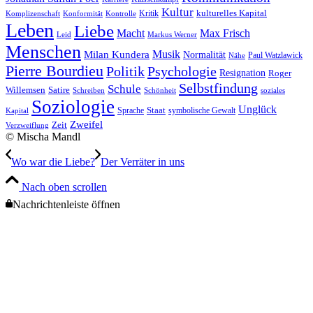
Kultur
Kritik
kulturelles Kapital
Komplizenschaft
Konformität
Kontrolle
Leben
Liebe
Macht
Max Frisch
Leid
Markus Werner
Menschen
Musik
Milan Kundera
Normalität
Paul Watzlawick
Nähe
Pierre Bourdieu
Politik
Psychologie
Resignation
Roger
Selbstfindung
Schule
Willemsen
Satire
Schreiben
Schönheit
soziales
Soziologie
Unglück
Sprache
Staat
symbolische Gewalt
Kapital
Zweifel
Zeit
Verzweiflung
© Mischa Mandl
Wo war die Liebe?
Der Ver­rä­ter in uns
Nach oben scrollen
Nachrichtenleiste öffnen