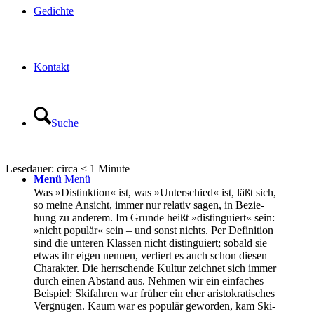
Gedich­te
Kon­takt
Suche
Lese­dau­er: cir­ca
< 1
Minu­te
Menü
Menü
Was »Distink­ti­on« ist, was »Unter­schied« ist, läßt sich,
so mei­ne Ansicht, immer nur rela­tiv sagen, in Bezie­
hung zu ande­rem. Im Grun­de heißt »distin­gu­iert« sein:
»nicht popu­lär« sein – und sonst nichts. Per Defi­ni­ti­on
sind die unte­ren Klas­sen nicht distin­gu­iert; sobald sie
etwas ihr eigen nen­nen, ver­liert es auch schon die­sen
Cha­rak­ter. Die herr­schen­de Kul­tur zeich­net sich immer
durch einen Abstand aus. Neh­men wir ein ein­fa­ches
Bei­spiel: Ski­fah­ren war frü­her ein eher aris­to­kra­ti­sches
Ver­gnü­gen. Kaum war es popu­lär gewor­den, kam Ski­