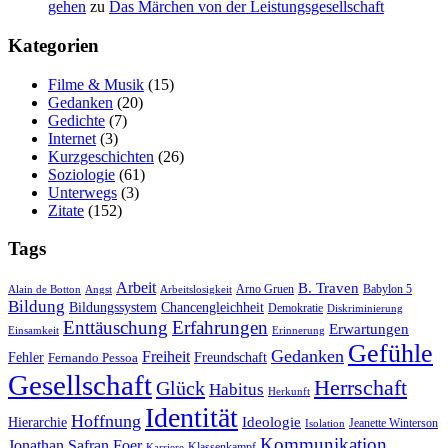
gehen
zu
Das Mär­chen von der Leistungsgesellschaft
Kate­go­rien
Filme & Musik
(15)
Gedanken
(20)
Gedichte
(7)
Internet
(3)
Kurzgeschichten
(26)
Soziologie
(61)
Unterwegs
(3)
Zitate
(152)
Tags
Arbeit
B. Traven
Arno Gruen
Babylon 5
Alain de Botton
Angst
Arbeitslosigkeit
Bildung
Bildungssystem
Chancengleichheit
Demokratie
Diskriminierung
Enttäuschung
Erfahrungen
Erwartungen
Einsamkeit
Erinnerung
Gefühle
Gedanken
Freiheit
Fehler
Freundschaft
Fernando Pessoa
Gesellschaft
Herrschaft
Glück
Habitus
Herkunft
Identität
Hoffnung
Hierarchie
Ideologie
Jeanette Winterson
Isolation
Kommunikation
Jonathan Safran Foer
Klassenkampf
Karriere