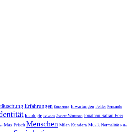
ttäuschung
Erfahrungen
Erwartungen
Fehler
Fernando
Erinnerung
dentität
Jonathan Safran Foer
Ideologie
Jeanette Winterson
Isolation
Menschen
Max Frisch
Musik
Milan Kundera
Normalität
er
Nähe