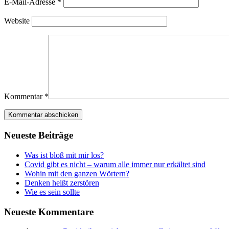
E-Mail-Adresse
*
Website
Kommentar
*
Neu­es­te Beiträge
Was ist bloß mit mir los?
Covid gibt es nicht – war­um alle immer nur erkäl­tet sind
Wohin mit den gan­zen Wörtern?
Den­ken heißt zerstören
Wie es sein sollte
Neu­es­te Kommentare