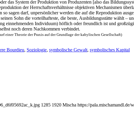
der das Sys­tem der Pro­duk­ti­on von Pro­du­zen­ten [also das Bil­dungs­sys­
epro­duk­ti­on der Herr­schafts­ver­hält­nis­se objek­ti­ven Mecha­nis­men übe
 so sagen darf, unper­sön­li­cher wer­den die auf die Repro­duk­ti­on aus­ge­
r sei­nen Sohn die vor­teil­haf­tes­te, die bes­te, Aus­bil­dungs­stät­te wählt 
el­lung ein­neh­men­den Indi­vi­du­um) höf­lich oder freund­lich ist und groß­z
und selbst noch deren Nach­kom­men verbindet.
wurf einer Theo­rie der Pra­xis auf der Grund­la­ge der kaby­li­schen Gesellschaft)
erre Bourdieu
,
Soziologie
,
symbolische Gewalt
,
symbolisches Kapital
106_d6f05692ac_k.jpg
1285
1920
Mischa
https://pala.mischamandl.de/