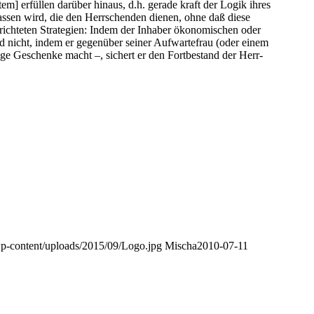
tem] erfül­len dar­über hin­aus, d.h. gera­de kraft der Logik ihres
r­las­sen wird, die den Herr­schen­den die­nen, ohne daß die­se
rich­te­ten Stra­te­gien: Indem der Inha­ber öko­no­mi­schen oder
– und nicht, indem er gegen­über sei­ner Auf­war­te­frau (oder einem
ü­gi­ge Geschen­ke macht –, sichert er den Fort­be­stand der Herr­
wp-content/uploads/2015/09/Logo.jpg
Mischa
2010-07-11