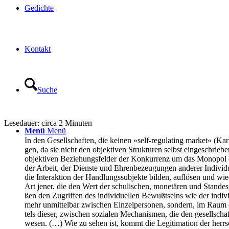
Gedich­te
Kon­takt
Suche
Lese­dau­er: cir­ca
2
Minu­ten
Menü
Menü
In den Gesell­schaf­ten, die kei­nen »self-regu­la­ting mar­ket« (Karl
gen, da sie nicht den objek­ti­ven Struk­tu­ren selbst ein­ge­schrie­b
objek­ti­ven Bezie­hungs­fel­der der Kon­kur­renz um das Mono­pol ei
der Arbeit, der Diens­te und Ehren­be­zeu­gun­gen ande­rer Indi­vi
die Inter­ak­ti­on der Hand­lungs­sub­jek­te bil­den, auf­lö­sen und wie
Art jener, die den Wert der schu­li­schen, mone­tä­ren und Stan­des­
ßen den Zugrif­fen des indi­vi­du­el­len Bewußt­seins wie der indi­v
mehr unmit­tel­bar zwi­schen Ein­zel­per­so­nen, son­dern, im Raum der 
tels die­ser, zwi­schen sozia­len Mecha­nis­men, die den gesell­schaft
we­sen. (…) Wie zu sehen ist, kommt die Legi­ti­ma­ti­on der herr­sc