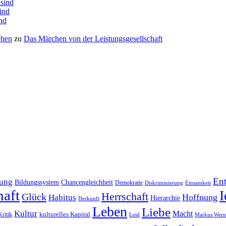
 sind
sind
ind
ehen
zu
Das Mär­chen von der Leistungsgesellschaft
En
dung
Bildungssystem
Chancengleichheit
Demokratie
Diskriminierung
Einsamkeit
haft
I
Herrschaft
Glück
Hoffnung
Habitus
Hierarchie
Herkunft
Leben
Liebe
Kultur
Macht
Kritik
kulturelles Kapital
Leid
Markus Wern