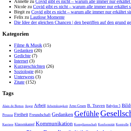
Annette
zu
Covid gibt es nicht – war­um alle immer nur erkäl­tet
Nicole
zu
Covid gibt es nicht – war­um alle immer nur erkäl­tet 
Birgit
zu
Covid gibt es nicht – war­um alle immer nur erkäl­tet s
Felix
zu
Laut­lo­se Momente
Die Idee der gleichen Chancen | den begriffen auf den grund g
Kate­go­rien
Filme & Musik
(15)
Gedanken
(20)
Gedichte
(7)
Internet
(3)
Kurzgeschichten
(26)
Soziologie
(61)
Unterwegs
(3)
Zitate
(152)
Tags
Bil
Arbeit
B. Traven
Arno Gruen
Babylon 5
Alain de Botton
Angst
Arbeitslosigkeit
Gesellsc
Gefühle
Gedanken
Freiheit
Freundschaft
Pessoa
Kommunikation
Klassenkampf
Karriere
Komplizenschaft
Konformität
Kontrolle