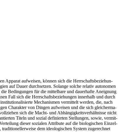
chen Appa­rat auf­wei­sen, kön­nen sich die Herr­schafts­be­zie­hun­
e­gien auf Dau­er durch­set­zen. Solan­ge sol­che rela­tiv auto­no­men
die Bedin­gun­gen für die mit­tel­ba­re und dau­er­haf­te Aneig­nung
nen Fall sich die Herr­schafts­be­zie­hun­gen inner­halb und durch
sti­tu­tio­na­li­sier­te Mecha­nis­men ver­mit­telt wer­den, die, nach
di­gen Cha­rak­ter von Din­gen auf­wei­sen und die sich glei­cher­ma­
oll­zie­hen sich die Macht- und Abhän­gig­keits­ver­hält­nis­se nicht
­tier­ten Titeln und sozi­al defi­nier­ten Stel­lun­gen, sowie, ver­mit­
tei­lung die­ser sozia­len Attri­bu­te auf die bio­lo­gi­schen Ein­zel­
di­tio­nel­ler­wei­se dem ideo­lo­gi­schen Sys­tem zuge­rech­net