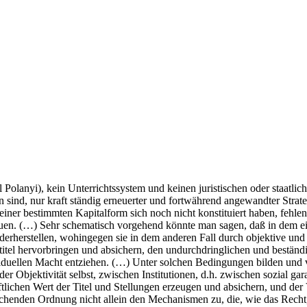
 Pol­anyi), kein Unter­richts­sys­tem und kei­nen juris­ti­schen oder staat­li­
en sind, nur kraft stän­dig erneu­er­ter und fort­wäh­rend ange­wand­ter Stra­t
ner bestimm­ten Kapi­tal­form sich noch nicht kon­sti­tu­iert haben, feh­len 
­du­en. (…) Sehr sche­ma­tisch vor­ge­hend könn­te man sagen, daß in dem ei
­der­her­stel­len, wohin­ge­gen sie in dem ande­ren Fall durch objek­ti­ve und in
ti­tel her­vor­brin­gen und absi­chern, den undurch­dring­li­chen und bestän­
i­du­el­len Macht ent­zie­hen. (…) Unter sol­chen Bedin­gun­gen bil­den und v
Objek­ti­vi­tät selbst, zwi­schen Insti­tu­tio­nen, d.h. zwi­schen sozi­al garan
­li­chen Wert der Titel und Stel­lun­gen erzeu­gen und absi­chern, und der Ver­
hen­den Ord­nung nicht allein den Mecha­nis­men zu, die, wie das Recht, tra­