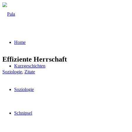
Home
Effi­zi­en­te Herrschaft
Kurz­ge­schich­ten
Soziologie
,
Zitate
Sozio­lo­gie
Schnip­sel