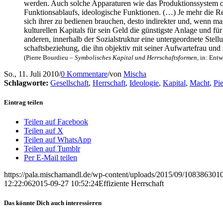
wer­den. Auch sol­che Appa­ra­tu­ren wie das Pro­duk­ti­ons­sys­tem o
Funk­ti­ons­ab­laufs, ideo­lo­gi­sche Funk­tio­nen. (…) Je mehr die R
sich ihrer zu bedie­nen brau­chen, des­to indi­rek­ter und, wenn man
kul­tu­rel­len Kapi­tals für sein Geld die güns­tigs­te Anla­ge und fü
ande­ren, inner­halb der Sozi­al­struk­tur eine unter­ge­ord­ne­te St
schafts­be­zie­hung, die ihn objek­tiv mit sei­ner Auf­war­te­frau 
(Pierre Bour­dieu –
Sym­bo­li­sches Kapi­tal und Herr­schafts­for­men
, in: Ent­
So., 11. Juli 2010
/
0 Kommentare
/
von
Mischa
Schlagworte:
Gesellschaft
,
Herrschaft
,
Ideologie
,
Kapital
,
Macht
,
Pi
Eintrag teilen
Teilen auf Facebook
Teilen auf X
Teilen auf WhatsApp
Teilen auf Tumblr
Per E-Mail teilen
https://pala.mischamandl.de/wp-content/uploads/2015/09/10838630
12:22:06
2015-09-27 10:52:24
Effi­zi­en­te Herrschaft
Das könnte Dich auch interessieren