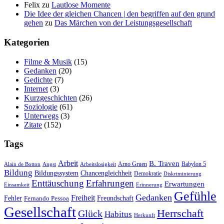
Felix
zu
Laut­lo­se Momente
Die Idee der gleichen Chancen | den begriffen auf den grund
gehen
zu
Das Mär­chen von der Leistungsgesellschaft
Kate­go­rien
Filme & Musik
(15)
Gedanken
(20)
Gedichte
(7)
Internet
(3)
Kurzgeschichten
(26)
Soziologie
(61)
Unterwegs
(3)
Zitate
(152)
Tags
Arbeit
B. Traven
Arno Gruen
Babylon 5
Alain de Botton
Angst
Arbeitslosigkeit
Bildung
Bildungssystem
Chancengleichheit
Demokratie
Diskriminierung
Enttäuschung
Erfahrungen
Erwartungen
Einsamkeit
Erinnerung
Gefühle
Gedanken
Freiheit
Fehler
Freundschaft
Fernando Pessoa
Gesellschaft
Herrschaft
Glück
Habitus
Herkunft