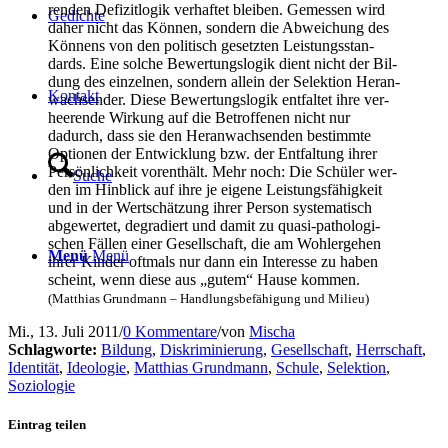
ren­den Defi­zit­lo­gik ver­haf­tet blei­ben. Gemes­sen wird
Gedich­te
daher nicht das Kön­nen, son­dern die Abwei­chung des
Kön­nens von den poli­tisch gesetz­ten Leis­tungs­stan­
dards. Eine sol­che Bewer­tungs­lo­gik dient nicht der Bil­
dung des ein­zel­nen, son­dern allein der Selek­ti­on Her­an­
Kon­takt
wach­sen­der. Die­se Bewer­tungs­lo­gik ent­fal­tet ihre ver­
hee­ren­de Wir­kung auf die Betrof­fe­nen nicht nur
dadurch, dass sie den Her­an­wach­sen­den bestimm­te
Optio­nen der Ent­wick­lung bzw. der Ent­fal­tung ihrer
Per­sön­lich­keit vor­ent­hält. Mehr noch: Die Schü­ler wer­
Suche
den im Hin­blick auf ihre je eige­ne Leis­tungs­fä­hig­keit
und in der Wert­schät­zung ihrer Per­son sys­te­ma­tisch
abge­wer­tet, degra­diert und damit zu qua­si-patho­lo­gi­
schen Fäl­len einer Gesell­schaft, die am Wohl­erge­hen
Menü
Menü
ihrer Kin­der oft­mals nur dann ein Inter­es­se zu haben
scheint, wenn die­se aus „gutem“ Hau­se kommen.
(Mat­thi­as Grund­mann – Hand­lungs­be­fä­hi­gung und Milieu)
Mi., 13. Juli 2011
/
0 Kommentare
/
von
Mischa
Schlagworte:
Bildung
,
Diskriminierung
,
Gesellschaft
,
Herrschaft
,
Identität
,
Ideologie
,
Matthias Grundmann
,
Schule
,
Selektion
,
Soziologie
Eintrag teilen