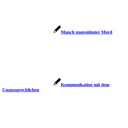
Manch unge­sühn­ter Mord
Kom­mu­ni­ka­ti­on mit dem
Unaussprechlichen