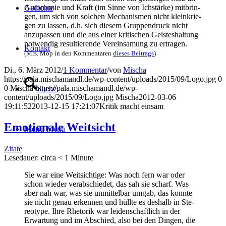
Auto­no­mie und Kraft (im Sin­ne von Ich­stär­ke) mit­brin­
Gedich­te
gen, um sich von sol­chen Mecha­nis­men nicht klein­krie­
gen zu las­sen, d.h. sich die­sem Grup­pen­druck nicht
anzu­pas­sen und die aus einer kri­ti­schen Geis­tes­hal­tung
not­wen­dig resul­tie­ren­de Ver­ein­sa­mung zu ertragen.
Kon­takt
(Mrs. Mop in den Kom­men­ta­ren
die­ses Bei­trags
)
Di., 6. März 2012
/
1 Kommentar
/
von
Mischa
https://pala.mischamandl.de/wp-content/uploads/2015/09/Logo.jpg
0
0
Mischa
https://pala.mischamandl.de/wp-
Suche
content/uploads/2015/09/Logo.jpg
Mischa
2012-03-06
19:11:52
2013-12-15 17:21:07
Kri­tik macht einsam
Emo­tio­na­le Weitsicht
Menü
Menü
Zitate
Lese­dau­er: cir­ca
< 1
Minu­te
Sie war eine Weit­sich­ti­ge: Was noch fern war oder
schon wie­der ver­ab­schie­det, das sah sie scharf. Was
aber nah war, was sie unmit­tel­bar umgab, das konn­te
sie nicht genau erken­nen und hüll­te es des­halb in Ste­
reo­ty­pe. Ihre Rhe­to­rik war lei­den­schaft­lich in der
Erwar­tung und im Abschied, also bei den Din­gen, die