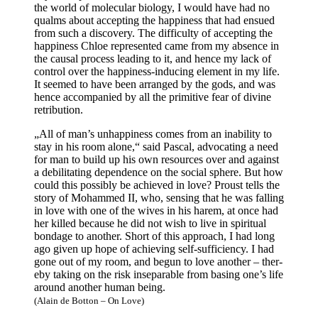
the world of mole­cu­lar bio­lo­gy, I would have had no
qualms about accep­ting the hap­pi­ness that had ensued
from such a dis­co­very. The dif­fi­cul­ty of accep­ting the
hap­pi­ness Chloe repre­sen­ted came from my absence in
the cau­sal pro­cess lea­ding to it, and hence my lack of
con­trol over the hap­pi­ness-indu­cing ele­ment in my life.
It see­med to have been arran­ged by the gods, and was
hence accom­pa­nied by all the pri­mi­ti­ve fear of divi­ne
retribution.
„All of man’s unhap­pi­ness comes from an ina­bi­li­ty to
stay in his room alo­ne,“ said Pas­cal, advo­ca­ting a need
for man to build up his own resour­ces over and against
a debi­li­ta­ting depen­dence on the social sphe­re. But how
could this pos­si­bly be achie­ved in love? Proust tells the
sto­ry of Moham­med II, who, sens­ing that he was fal­ling
in love with one of the wives in his harem, at once had
her kil­led becau­se he did not wish to live in spi­ri­tu­al
bon­da­ge to ano­ther. Short of this approach, I had long
ago given up hope of achie­ving self-suf­fi­ci­en­cy. I had
gone out of my room, and begun to love ano­ther – ther­
eby taking on the risk inse­pa­ra­ble from basing one’s life
around ano­ther human being.
(Alain de Bot­ton – On Love)