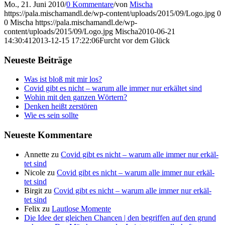
Mo., 21. Juni 2010
/
0 Kommentare
/
von
Mischa
https://pala.mischamandl.de/wp-content/uploads/2015/09/Logo.jpg
0
0
Mischa
https://pala.mischamandl.de/wp-
content/uploads/2015/09/Logo.jpg
Mischa
2010-06-21
14:30:41
2013-12-15 17:22:06
Furcht vor dem Glück
Neu­es­te Beiträge
Was ist bloß mit mir los?
Covid gibt es nicht – war­um alle immer nur erkäl­tet sind
Wohin mit den gan­zen Wörtern?
Den­ken heißt zerstören
Wie es sein sollte
Neu­es­te Kommentare
Annette
zu
Covid gibt es nicht – war­um alle immer nur erkäl­
tet sind
Nicole
zu
Covid gibt es nicht – war­um alle immer nur erkäl­
tet sind
Birgit
zu
Covid gibt es nicht – war­um alle immer nur erkäl­
tet sind
Felix
zu
Laut­lo­se Momente
Die Idee der gleichen Chancen | den begriffen auf den grund