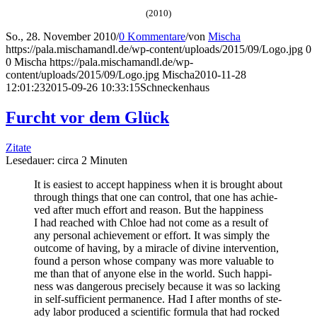
(2010)
So., 28. November 2010
/
0 Kommentare
/
von
Mischa
https://pala.mischamandl.de/wp-content/uploads/2015/09/Logo.jpg
0
0
Mischa
https://pala.mischamandl.de/wp-
content/uploads/2015/09/Logo.jpg
Mischa
2010-11-28
12:01:23
2015-09-26 10:33:15
Schne­cken­haus
Furcht vor dem Glück
Zitate
Lese­dau­er: cir­ca
2
Minu­ten
It is easie­st to accept hap­pi­ness when it is brought about
through things that one can con­trol, that one has achie­
ved after much effort and reason. But the hap­pi­ness
I had rea­ched with Chloe had not come as a result of
any per­so­nal achie­ve­ment or effort. It was sim­ply the
out­co­me of having, by a mira­cle of divi­ne inter­ven­ti­on,
found a per­son who­se com­pa­ny was more valuable to
me than that of anyo­ne else in the world. Such hap­pi­
ness was dan­ge­rous pre­cis­e­ly becau­se it was so lack­ing
in self-suf­fi­ci­ent per­ma­nence. Had I after months of ste­
ady labor pro­du­ced a sci­en­ti­fic for­mu­la that had rocked