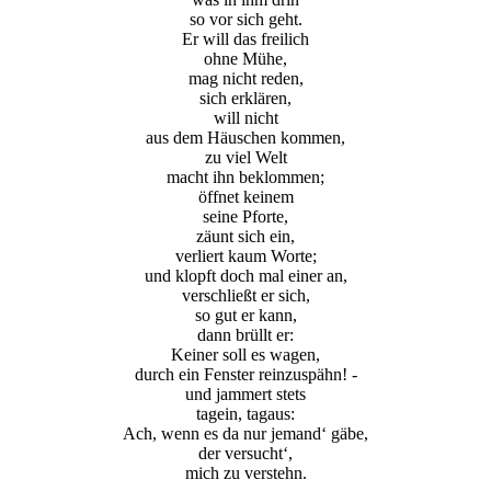
so vor sich geht.
Er will das freilich
ohne Mühe,
mag nicht reden,
sich erklären,
will nicht
aus dem Häus­chen kommen,
zu viel Welt
macht ihn beklommen;
öff­net keinem
sei­ne Pforte,
zäunt sich ein,
ver­liert kaum Worte;
und klopft doch mal einer an,
ver­schließt er sich,
so gut er kann,
dann brüllt er:
Kei­ner soll es wagen,
durch ein Fens­ter reinzuspähn! -
und jam­mert stets
tag­ein, tagaus:
Ach, wenn es da nur jemand‘ gäbe,
der versucht‘,
mich zu verstehn.