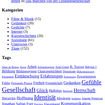
gehen
zu
Das Mär­chen von der Leistungsgesellschaft
Kate­go­rien
Filme & Musik
(15)
Gedanken
(20)
Gedichte
(7)
Internet
(3)
Kurzgeschichten
(26)
Soziologie
(61)
Unterwegs
(3)
Zitate
(152)
Tags
Arbeit
B. Traven
Arno Gruen
Babylon 5
Alain de Botton
Angst
Arbeitslosigkeit
Bildung
Bildungssystem
Chancengleichheit
Demokratie
Diskriminierung
Enttäuschung
Erfahrungen
Erwartungen
Einsamkeit
Erinnerung
Gefühle
Gedanken
Freiheit
Fehler
Freundschaft
Fernando Pessoa
Gesellschaft
Herrschaft
Glück
Habitus
Herkunft
Identität
Hoffnung
Hierarchie
Ideologie
Jeanette Winterson
Isolation
Kommunikation
Jonathan Safran Foer
Klassenkampf
Karriere