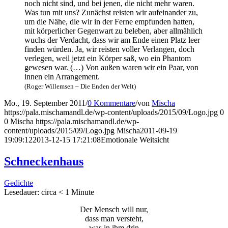
noch nicht sind, und bei jenen, die nicht mehr waren.
Was tun mit uns? Zunächst reis­ten wir auf­ein­an­der zu,
um die Nähe, die wir in der Fer­ne emp­fun­den hat­ten,
mit kör­per­li­cher Gegen­wart zu bele­ben, aber all­mäh­lich
wuchs der Ver­dacht, dass wir am Ende einen Platz leer
fin­den wür­den. Ja, wir reis­ten vol­ler Ver­lan­gen, doch
ver­le­gen, weil jetzt ein Kör­per saß, wo ein Phan­tom
gewe­sen war. (…) Von außen waren wir ein Paar, von
innen ein Arrangement.
(Roger Wil­lem­sen – Die Enden der Welt)
Mo., 19. September 2011
/
0 Kommentare
/
von
Mischa
https://pala.mischamandl.de/wp-content/uploads/2015/09/Logo.jpg
0
0
Mischa
https://pala.mischamandl.de/wp-
content/uploads/2015/09/Logo.jpg
Mischa
2011-09-19
19:09:12
2013-12-15 17:21:08
Emo­tio­na­le Weitsicht
Schne­cken­haus
Gedichte
Lese­dau­er: cir­ca
< 1
Minu­te
Der Mensch will nur,
dass man versteht,
was in ihm drin