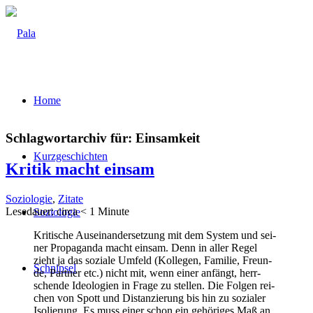
Home
Schlagwortarchiv für:
Einsamkeit
Kurz­ge­schich­ten
Kri­tik macht einsam
Soziologie
,
Zitate
Lese­dau­er: cir­ca
< 1
Minu­te
Sozio­lo­gie
Kri­ti­sche Aus­ein­an­der­set­zung mit dem Sys­tem und sei­
ner Pro­pa­gan­da macht ein­sam. Denn in aller Regel
zieht ja das sozia­le Umfeld (Kol­le­gen, Fami­lie, Freun­
Schnip­sel
de, Part­ner etc.) nicht mit, wenn einer anfängt, herr­
schen­de Ideo­lo­gien in Fra­ge zu stel­len. Die Fol­gen rei­
chen von Spott und Distan­zie­rung bis hin zu sozia­ler
Iso­lie­rung. Es muss einer schon ein gehö­ri­ges Maß an