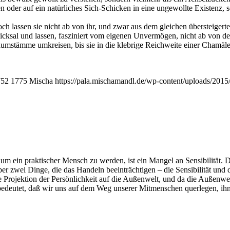
en oder auf ein natür­li­ches Sich-Schi­cken in eine unge­woll­te Exis­tenz,
ch las­sen sie nicht ab von ihr, und zwar aus dem glei­chen über­stei­ger­
ck­sal und las­sen, fas­zi­niert vom eige­nen Unver­mö­gen, nicht ab von de
um­stäm­me umkrei­sen, bis sie in die kleb­ri­ge Reich­wei­te einer Cha­mä­le
752
1775
Mischa
https://pala.mischamandl.de/wp-content/uploads/2015
 ein prak­ti­scher Mensch zu wer­den, ist ein Man­gel an Sen­si­bi­li­tät. D
zwei Din­ge, die das Han­deln beein­träch­ti­gen – die Sen­si­bi­li­tät und das
 die Pro­jek­ti­on der Per­sön­lich­keit auf die Außen­welt, und da die Auße
em bedeu­tet, daß wir uns auf dem Weg unse­rer Mit­men­schen quer­le­gen, ihn