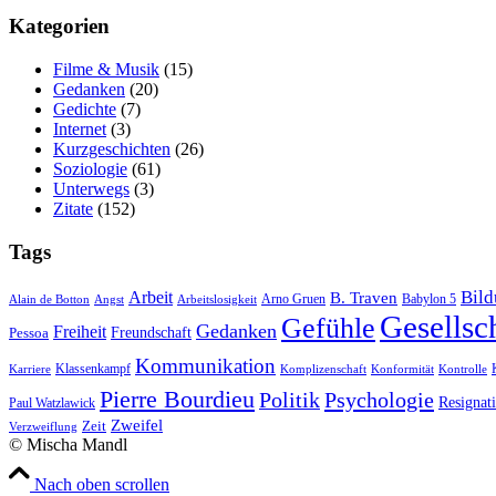
Kate­go­rien
Filme & Musik
(15)
Gedanken
(20)
Gedichte
(7)
Internet
(3)
Kurzgeschichten
(26)
Soziologie
(61)
Unterwegs
(3)
Zitate
(152)
Tags
Bil
Arbeit
B. Traven
Arno Gruen
Babylon 5
Alain de Botton
Angst
Arbeitslosigkeit
Gesellsc
Gefühle
Gedanken
Freiheit
Freundschaft
Pessoa
Kommunikation
Klassenkampf
Karriere
Komplizenschaft
Konformität
Kontrolle
Pierre Bourdieu
Politik
Psychologie
Resignat
Paul Watzlawick
Zweifel
Zeit
Verzweiflung
© Mischa Mandl
Nach oben scrollen