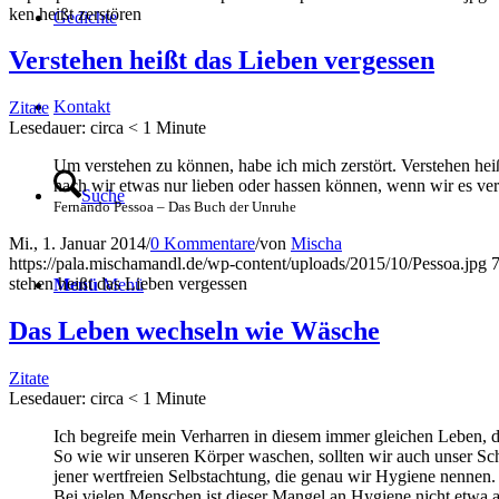
ken heißt zerstören
Gedich­te
Ver­ste­hen heißt das Lie­ben vergessen
Kon­takt
Zitate
Lese­dau­er: cir­ca
< 1
Minu­te
Um ver­ste­hen zu kön­nen, habe ich mich zer­stört. Ver­ste­hen he
nach wir etwas nur lie­ben oder has­sen kön­nen, wenn wir es ver
Suche
Fer­nan­do Pes­soa – Das Buch der Unruhe
Mi., 1. Januar 2014
/
0 Kommentare
/
von
Mischa
https://pala.mischamandl.de/wp-content/uploads/2015/10/Pessoa.jpg
ste­hen heißt das Lie­ben vergessen
Menü
Menü
Das Leben wech­seln wie Wäsche
Zitate
Lese­dau­er: cir­ca
< 1
Minu­te
Ich begrei­fe mein Ver­har­ren in die­sem immer glei­chen Leben, d
So wie wir unse­ren Kör­per waschen, soll­ten wir auch unser S
jener wert­frei­en Selbst­ach­tung, die genau wir Hygie­ne nennen.
Bei vie­len Men­schen ist die­ser Man­gel an Hygie­ne nicht etwa al