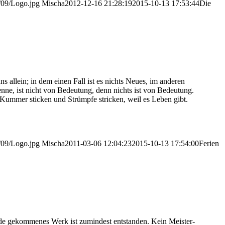
/09/Logo.jpg
Mischa
2012-12-16 21:28:19
2015-10-13 17:53:44
Die
s allein; in dem einen Fall ist es nichts Neu­es, im ande­ren
ken­ne, ist nicht von Bedeu­tung, denn nichts ist von Bedeu­tung.
Kum­mer sti­cken und Strümp­fe stri­cken, weil es Leben gibt.
/09/Logo.jpg
Mischa
2011-03-06 12:04:23
2015-10-13 17:54:00
Feri­en
de gekom­me­nes Werk ist zumin­dest ent­stan­den. Kein Meis­ter­