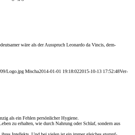
bedeut­sa­mer wäre als der Aus­spruch Leo­nar­do da Vin­cis, dem­
/09/Logo.jpg
Mischa
2014-01-01 19:18:02
2015-10-13 17:52:48
Ver­
zig als ein Feh­len per­sön­li­cher Hygiene.
eben zu erhal­ten, wie durch Nah­rung oder Schlaf, son­dern aus
ihres Intel­lekts. Und bei vie­len ist ein immer glei­ches stumpf­