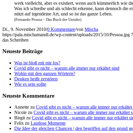
werk viel­leicht, aber es exis­tiert, wenn auch küm­mer­lich wie die
Was ich schrei­be und als schlecht erken­ne, kann den­noch die eine
nützt auf irgend­ei­ne Art, und so ist das gan­ze Leben.
(Fer­nan­do Pes­soa – Das Buch der Unruhe)
Di., 9. November 2010
/
0 Kommentare
/
von
Mischa
https://pala.mischamandl.de/wp-content/uploads/2015/10/Pessoa.jpg
das Schreiben
Neu­es­te Beiträge
Was ist bloß mit mir los?
Covid gibt es nicht – war­um alle immer nur erkäl­tet sind
Wohin mit den gan­zen Wörtern?
Den­ken heißt zerstören
Wie es sein sollte
Neu­es­te Kommentare
Annette
zu
Covid gibt es nicht – war­um alle immer nur erkäl­tet
Nicole
zu
Covid gibt es nicht – war­um alle immer nur erkäl­tet 
Birgit
zu
Covid gibt es nicht – war­um alle immer nur erkäl­tet s
Felix
zu
Laut­lo­se Momente
Die Idee der gleichen Chancen | den begriffen auf den grund g