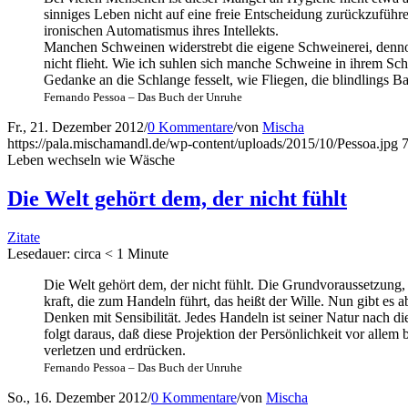
sin­ni­ges Leben nicht auf eine freie Ent­schei­dung zurück­zu­füh­r
iro­ni­schen Auto­ma­tis­mus ihres Intellekts.
Man­chen Schwei­nen wider­strebt die eige­ne Schwei­ne­rei, den­no
nicht flieht. Wie ich suh­len sich man­che Schwei­ne in ihrem Schi
Gedan­ke an die Schlan­ge fes­selt, wie Flie­gen, die blind­lings Ba
Fer­nan­do Pes­soa – Das Buch der Unruhe
Fr., 21. Dezember 2012
/
0 Kommentare
/
von
Mischa
https://pala.mischamandl.de/wp-content/uploads/2015/10/Pessoa.jpg
Leben wech­seln wie Wäsche
Die Welt gehört dem, der nicht fühlt
Zitate
Lese­dau­er: cir­ca
< 1
Minu­te
Die Welt gehört dem, der nicht fühlt. Die Grund­vor­aus­set­zung, um
kraft, die zum Han­deln führt, das heißt der Wil­le. Nun gibt es aber 
Den­ken mit Sen­si­bi­li­tät. Jedes Han­deln ist sei­ner Natur nach
folgt dar­aus, daß die­se Pro­jek­ti­on der Per­sön­lich­keit vor all
ver­let­zen und erdrücken.
Fer­nan­do Pes­soa – Das Buch der Unruhe
So., 16. Dezember 2012
/
0 Kommentare
/
von
Mischa