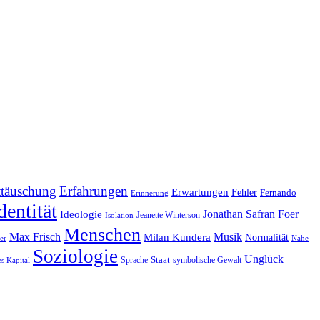
ttäuschung
Erfahrungen
Erwartungen
Fehler
Fernando
Erinnerung
dentität
Jonathan Safran Foer
Ideologie
Jeanette Winterson
Isolation
Menschen
Max Frisch
Musik
Milan Kundera
Normalität
er
Nähe
Soziologie
Unglück
Sprache
Staat
symbolische Gewalt
es Kapital