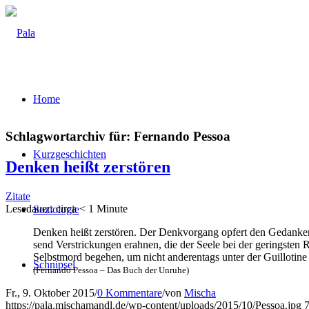
Home
Schlagwortarchiv für:
Fernando Pessoa
Kurz­ge­schich­ten
Den­ken heißt zerstören
Zitate
Lese­dau­er: cir­ca
< 1
Minu­te
Sozio­lo­gie
Den­ken heißt zer­stö­ren. Der Denk­vor­gang opfert den Gedan­ken
send Ver­stri­ckun­gen erah­nen, die der See­le bei der gerings­te
Selbst­mord bege­hen, um nicht anderen­tags unter der Guil­lo­ti­n
Schnip­sel
(Fer­nan­do Pes­soa – Das Buch der Unruhe)
Fr., 9. Oktober 2015
/
0 Kommentare
/
von
Mischa
https://pala.mischamandl.de/wp-content/uploads/2015/10/Pessoa.jpg