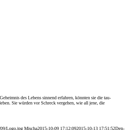
Geheim­nis des Lebens sin­nend erfah­ren, könn­ten sie die tau­
 leben. Sie wür­den vor Schreck ver­ge­hen, wie all jene, die
/09/Logo.jpg
Mischa
2015-10-09 17:12:09
2015-10-13 17:51:52
Den­