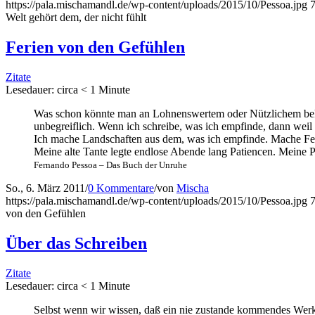
https://pala.mischamandl.de/wp-content/uploads/2015/10/Pessoa.jpg
Welt gehört dem, der nicht fühlt
Feri­en von den Gefühlen
Zitate
Lese­dau­er: cir­ca
< 1
Minu­te
Was schon könn­te man an Loh­nens­wer­tem oder Nütz­li­chem beken­
unbe­greif­lich. Wenn ich schrei­be, was ich emp­fin­de, dann weil
Ich mache Land­schaf­ten aus dem, was ich emp­fin­de. Mache Feri­
Mei­ne alte Tan­te leg­te end­lo­se Aben­de lang Pati­en­cen. Mei­ne
Fer­nan­do Pes­soa – Das Buch der Unruhe
So., 6. März 2011
/
0 Kommentare
/
von
Mischa
https://pala.mischamandl.de/wp-content/uploads/2015/10/Pessoa.jpg
von den Gefühlen
Über das Schreiben
Zitate
Lese­dau­er: cir­ca
< 1
Minu­te
Selbst wenn wir wis­sen, daß ein nie zustan­de kom­men­des Werk s