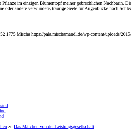
 Pflan­ze im ein­zi­gen Blu­men­topf mei­ner gebrech­li­chen Nach­ba­rin. Di
 oder ande­re ver­wun­de­te, trau­ri­ge See­le für Augen­bli­cke noch Schlec
752
1775
Mischa
https://pala.mischamandl.de/wp-content/uploads/2015
 sind
sind
ind
ehen
zu
Das Mär­chen von der Leistungsgesellschaft