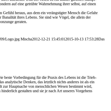
 son­dern auf eine getrüb­te Wahr­neh­mung ihrer selbst, auf einen
ten Gefühl her­aus, aus dem ein ver­ängs­tig­ter Mensch die Gefahr
r Bana­li­tät ihres Lebens. Sie sind wie Vögel, die allein der
­on­zun­ge geraten.
/09/Logo.jpg
Mischa
2012-12-21 15:45:01
2015-10-13 17:53:28
Das
ie bes­te Vor­be­din­gung für die Pra­xis des Lebens ist die Trieb­
 ana­ly­ti­sche Den­ken, das letzt­lich nichts ande­res ist als ein
n­welt zur Haupt­sa­che von mensch­li­chen Wesen bestimmt wird,
 hin­der­lich gestal­ten und sie je nach Art unse­res Vor­ge­hens