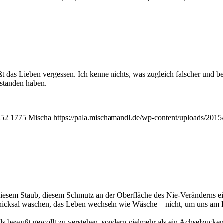
ißt das Lie­ben ver­ges­sen. Ich ken­ne nichts, was zugleich fal­scher und 
­stan­den haben.
752
1775
Mischa
https://pala.mischamandl.de/wp-content/uploads/2015
ie­sem Staub, die­sem Schmutz an der Ober­flä­che des Nie-Ver­än­derns ein­
chick­sal waschen, das Leben wech­seln wie Wäsche – nicht, um uns am L
s bewußt gewollt zu ver­ste­hen, son­dern viel­mehr als ein Ach­sel­zu­cken 