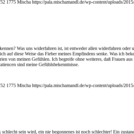
752
1775
Mischa
https://pala.mischamandl.de/wp-content/uploads/2015
nen? Was uns wider­fah­ren ist, ist ent­we­der allen wider­fah­ren oder un
 ich auf die­se Wei­se das Fie­ber mei­nes Emp­fin­dens sen­ke. Was ich be
en von mei­nen Gefüh­len. Ich begrei­fe ohne wei­te­res, daß Frau­en aus 
 Pati­en­cen sind mei­ne Gefühlsbekenntnisse.
752
1775
Mischa
https://pala.mischamandl.de/wp-content/uploads/2015
chlecht sein wird, ein nie begon­ne­nes ist noch schlech­ter! Ein zustan­