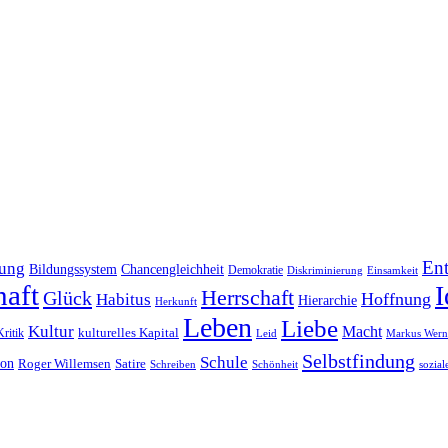
En
dung
Bildungssystem
Chancengleichheit
Demokratie
Diskriminierung
Einsamkeit
haft
I
Herrschaft
Glück
Hoffnung
Habitus
Hierarchie
Herkunft
Leben
Liebe
Kultur
Macht
Kritik
kulturelles Kapital
Leid
Markus Wern
Selbstfindung
Schule
ion
Roger Willemsen
Satire
Schreiben
Schönheit
sozial