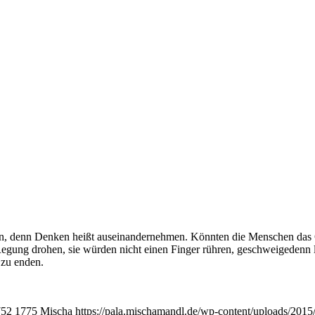
, denn Den­ken heißt aus­ein­an­der­neh­men. Könn­ten die Men­schen das 
n Regung dro­hen, sie wür­den nicht einen Fin­ger rüh­ren, geschwei­ge­denn
e zu enden.
752
1775
Mischa
https://pala.mischamandl.de/wp-content/uploads/2015