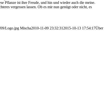
e­se Pflan­ze ist ihre Freu­de, und hin und wie­der auch die mei­ne.
h­te­res ver­ges­sen las­sen. Ob es mir nun genügt oder nicht, es
/09/Logo.jpg
Mischa
2010-11-09 23:32:31
2015-10-13 17:54:17
Über