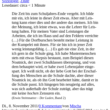
Soziologie
,
Zitate
Lese­dau­er: cir­ca
< 1
Minu­te
Die Zeit bis zum Schul­jah­res-Ende ver­geht. Ich bil­de
mir ein, ich leis­te in die­ser Zeit etwas. Aber mit Leis­
tung kann einer dies und der ande­re das mei­nen. Ich bin
der Mei­nung, ich leis­te etwas, was die Leh­rer für Leis­
tung hal­ten. Für mei­nen Vater sind Leis­tun­gen die
Arbei­ten, die ich im Haus und auf den Fel­dern ver­rich­te
(…) Für die Dorf­bur­schen besteht mei­ne Leis­tung in
der Kum­pe­lei mit ihnen. Für sie bin ich in jener Zeit
wenig leis­tungs­fä­hig. (…) Es gab nie eine Zeit, in der
ich gern in die Schu­le ging. Ich habe Mus­ter­men­schen
stets mit etwas Skep­sis bestaunt, zum Bei­spiel die­sen
Noat­nick, der zwei Schul­klas­sen über­sprang, und von
dem behaup­tet wird, er habe zwei Lebens­jah­re ein­ge­
spart. Ich weiß nicht, ob der lie­be Gott bei der Erschaf­
fung des Men­schen an die Schu­le dach­te, aber die­ser
Noat­nick ist, als ob ihn Gott bear­bei­tet hät­te, damit er in
die Schu­le passt. Ich hin­ge­gen bin neu­gie­rig auf alles,
was sich außer­halb der Schu­le zuträgt, aber das trägt
mir kei­ne
hoch­en
Zen­su­ren ein.
(Erwin Stritt­mat­ter –
Der Laden
, Band 2)
Di., 8. November 2011
/
0 Kommentare
/
von
Mischa