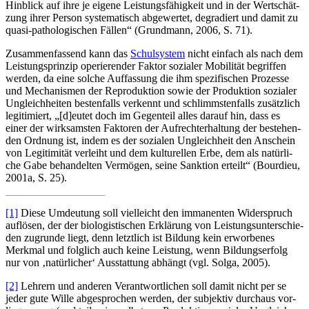
Hin­blick auf ihre je eige­ne Leis­tungs­fä­hig­keit und in der Wert­schät­
zung ihrer Per­son sys­te­ma­tisch abge­wer­tet, degra­diert und damit zu
qua­si-patho­lo­gi­schen Fäl­len“ (Grund­mann, 2006, S. 71).
Zusam­men­fas­send kann das
Schul­sys­tem
nicht ein­fach als nach dem
Leis­tungs­prin­zip ope­rie­ren­der Fak­tor sozia­ler Mobi­li­tät begrif­fen
wer­den, da eine sol­che Auf­fas­sung die ihm spe­zi­fi­schen Pro­zes­se
und Mecha­nis­men der Repro­duk­ti­on sowie der Pro­duk­ti­on sozia­ler
Ungleich­hei­ten bes­ten­falls ver­kennt und schlimms­ten­falls zusätz­lich
legi­ti­miert, „[d]eutet doch im Gegen­teil alles dar­auf hin, dass es
einer der wirk­sams­ten Fak­to­ren der Auf­recht­erhal­tung der bestehen­
den Ord­nung ist, indem es der sozia­len Ungleich­heit den Anschein
von Legi­ti­mi­tät ver­leiht und dem kul­tu­rel­len Erbe, dem als natür­li­
che Gabe behan­del­ten Ver­mö­gen, sei­ne Sank­ti­on erteilt“ (Bour­dieu,
2001a, S. 25).
[1]
Die­se Umdeu­tung soll viel­leicht den imma­nen­ten Wider­spruch
auf­lö­sen, der der bio­lo­gis­ti­schen Erklä­rung von Leis­tungs­un­ter­schie­
den zugrun­de liegt, denn letzt­lich ist Bil­dung kein erwor­be­nes
Merk­mal und folg­lich auch kei­ne Leis­tung, wenn Bil­dungs­er­folg
nur von ‚natür­li­cher‘ Aus­stat­tung abhängt (vgl. Sol­ga, 2005).
[2]
Leh­rern und ande­ren Ver­ant­wort­li­chen soll damit nicht per se
jeder gute Wil­le abge­spro­chen wer­den, der sub­jek­tiv durch­aus vor­