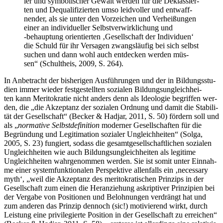
ler und sym­bo­li­scher Gewalt wer­den für die Deklas­sier­
ten und Dequa­li­fi­zier­ten umso leid­vol­ler und ent­waff­
nen­der, als sie unter den Vor­zei­chen und Ver­hei­ßun­gen
einer an indi­vi­du­el­ler Selbst­ver­wirk­li­chung und
‑behaup­tung ori­en­tier­ten ‚Gesell­schaft der Indi­vi­du­en‘
die Schuld für ihr Ver­sa­gen zwangs­läu­fig bei sich selbst
suchen und dann wohl auch ent­de­cken wer­den müs­
sen“ (Schult­heis, 2009, S. 264).
In Anbe­tracht der bis­he­ri­gen Aus­füh­run­gen und der in Bil­dungs­stu­
di­en immer wie­der fest­ge­stell­ten sozia­len Bil­dungs­un­gleich­hei­
ten kann Meri­to­kra­tie nicht anders denn als Ideo­lo­gie begrif­fen wer­
den, die „die Akzep­tanz der sozia­len Ord­nung und damit die Sta­bi­li­
tät der Gesell­schaft“ (Becker & Hadjar, 2011, S. 50) för­dern soll und
als „
nor­ma­ti­ve Selbst­de­fi­ni­ti­on
moder­ner Gesell­schaf­ten für die
Begrün­dung und Legi­ti­ma­ti­on sozia­ler Ungleich­hei­ten“ (Sol­ga,
2005, S. 23) fun­giert, sodass die gesamt­ge­sell­schaft­li­chen sozia­len
Ungleich­hei­ten wie auch Bil­dungs­un­gleich­hei­ten als legi­ti­me
Ungleich­hei­ten wahr­ge­nom­men wer­den. Sie ist somit unter Ein­nah­
me einer sys­tem­funk­tio­na­len Per­spek­ti­ve allen­falls ein ‚neces­sa­ry
myth‘, „weil die Akzep­tanz des meri­to­kra­ti­schen Prin­zips in der
Gesell­schaft zum einen die Her­an­zie­hung askrip­ti­ver Prin­zi­pi­en bei
der Ver­ga­be von Posi­tio­nen und Beloh­nun­gen ver­drängt hat und
zum ande­ren das Prin­zip den­noch (sic!) moti­vie­rend wirkt, durch
Leis­tung eine pri­vi­le­gier­te Posi­ti­on in der Gesell­schaft zu errei­chen“