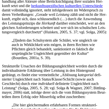
hand­lung aller Akteu­re ohne Berück­sich­ti­gung ihrer sozia­len Her­
kunft setzt und die
her­kunfts­spe­zi­fi­schen kul­tu­rel­len Unter­schie­de
damit voll­stän­dig igno­riert, steht infol­ge­des­sen im Wider­spruch zu
deren Ver­hei­ßun­gen: „Gera­de weil
Leis­tung
zählt und nicht die Her­
kunft, ergibt sich, dass schluss­end­lich (…) durch die Anwen­dung
des Leis­tungs­prin­zips die
Her­kunft
dar­über ent­schei­det, wer an den
glei­chen Anfor­de­run­gen schei­tert und wer sich im schu­li­schen Leis­
tungs­ver­gleich durch­setzt“ (Huis­ken, 2005, S. 37; vgl. Sol­ga, 2005):
„[I]ndem das Schul­sys­tem alle Schü­ler, wie ungleich sie
auch in Wirk­lich­keit sein mögen, in ihren Rech­ten wie
Pflich­ten gleich behan­delt, sank­tio­niert es fak­tisch die
ursprüng­li­che Ungleich­heit gegen­über der Kul­tur“
(Bour­dieu, 2001a, S. 39).
Struk­tu­rel­le Ursa­chen der Bil­dungs­un­gleich­heit wer­den durch die
indi­vi­dua­li­sier­te Erklä­rung über Leis­tung in den Hin­ter­grund
gedrängt, es fin­det eine ver­meint­li­che „Ablö­sung
kate­go­ri­al
defi­
nier­ter Ungleich­heit nach Status/Klasse/Schicht (sowie auch
Geschlecht) durch eine
indi­vi­du­ell
defi­nier­te Ungleich­heit nach
Leis­tung“ (Sol­ga, 2005, S. 28; vgl. Sol­ga & Wag­ner, 2007; Bitt­ling­
may­er, 2006) statt, infol­ge derer sich die vom Bil­dungs­sys­tem Beur­
teil­ten ihren Erfolg oder Miss­erfolg selbst zuschreiben:
„Die hier glei­cher­ma­ßen erfahr­ba­ren For­men struk­tu­rel­