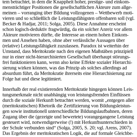
tem betrach­tet, in dem die Knapp­heit hoher, pres­ti­ge- und ein­kom­
mens­träch­ti­ger Posi­tio­nen die gesell­schaft­li­chen Akteu­re zum all­ge­
mei­nen – vor­ran­ging über Bil­dung voll­zo­ge­nen – Wett­be­werb moti­
vie­ren und so schließ­lich die Leis­tungs­fä­higs­ten offen­ba­ren soll (vgl.
Becker & Hadjar, 2011; Sol­ga, 2005). Die­se Annah­me erscheint
schon logisch-deduk­tiv frag­wür­dig, da ein sol­cher Anreiz vor allem
Akteu­re moti­vie­ren dürf­te, die Inter­es­se an einem hohen Ein­kom­
men und Anse­hen haben, ohne aber ver­läss­li­che Aus­sa­gen über
(rela­ti­ve) Leis­tungs­fä­hig­keit zuzu­las­sen. Para­dox ist wei­ter­hin der
Umstand, dass Meri­to­kra­tie nach den eige­nen Maß­stä­ben prin­zi­pi­ell
nur in einer nicht-hier­ar­chi­sier­ten Gesell­schaft über­haupt stö­rungs­
frei funk­tio­nie­ren kann, wenn also kei­ne Effek­te sozia­ler Hier­ar­chi­
sie­rung wir­ken kön­nen, was das Prin­zip als sol­ches aller­dings ad
absur­dum führt, da Meri­to­kra­tie ihrer­seits eine Hier­ar­chi­sie­rung zur
Fol­ge hat und die­se legitimiert.
Inner­halb der real exis­tie­ren­den Meri­to­kra­tie hin­ge­gen kön­nen Leis­
tungs­merk­ma­le nicht unab­hän­gig von leis­tungs­frem­den Ein­flüs­sen
durch die sozia­le Her­kunft betrach­tet wer­den, womit „ent­ge­gen aller
(meri­to­kra­ti­schen) Rhe­to­rik die Zer­ti­fi­zie­rung von Bil­dungs­leis­tun­
gen sowie insti­tu­tio­nell unter­schied­li­che Bil­dungs­lauf­bah­nen, deren
Zugang über die (gezeig­te und bewer­te­te) vor­an­ge­gan­ge­ne Leis­tung
gesteu­ert wird, not­wen­di­ger­wei­se (!) mit Her­kunfts­un­ter­schie­den in
der Schu­le ver­bun­den sind“ (Sol­ga, 2005, S. 20; vgl. Are­ns, 2007).
Das Ergeb­nis der meri­to­kra­ti­schen Logik, die auf for­ma­le Gleich­be­