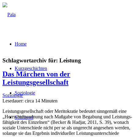
Home
Schlagwortarchiv für:
Leistung
Kurz­ge­schich­ten
Das Mär­chen von der
Leistungsgesellschaft
Sozio­lo­gie
Soziologie
Lese­dau­er: cir­ca
14
Minu­ten
Leis­tungs­ge­sell­schaft oder Meri­to­kra­tie bedeu­tet sinn­ge­mäß eine
„Herr­schafts­ord­nung nach Maß­ga­be von Bega­bung und Leis­tungs­
Schnip­sel
fä­hig­keit des Ein­zel­nen“ (Becker & Hadjar, 2011, S. 39), wonach
sozia­le Unter­schie­de nicht per se als unge­recht ange­se­hen wer­den,
solan­ge sie das Ergeb­nis indi­vi­du­el­ler Leis­tungs­un­ter­schie­de