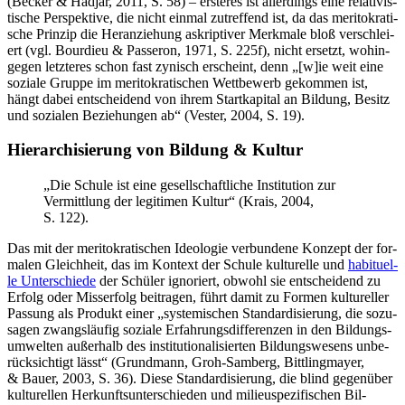
(Becker & Hadjar, 2011, S. 58) – ers­te­res ist aller­dings eine rela­ti­vis­
ti­sche Per­spek­ti­ve, die nicht ein­mal zutref­fend ist, da das meri­to­kra­ti­
sche Prin­zip die Her­an­zie­hung askrip­ti­ver Merk­ma­le bloß ver­schlei­
ert (vgl. Bour­dieu & Pas­se­ron, 1971, S. 225f), nicht ersetzt, wohin­
ge­gen letz­te­res schon fast zynisch erscheint, denn „[w]ie weit eine
sozia­le Grup­pe im meri­to­kra­ti­schen Wett­be­werb gekom­men ist,
hängt dabei ent­schei­dend von ihrem Start­ka­pi­tal an Bil­dung, Besitz
und sozia­len Bezie­hun­gen ab“ (Ves­ter, 2004, S. 19).
Hier­ar­chi­sie­rung von Bil­dung & Kultur
„Die Schu­le ist eine gesell­schaft­li­che Insti­tu­ti­on zur
Ver­mitt­lung der legi­ti­men Kul­tur“ (Krais, 2004,
S. 122).
Das mit der meri­to­kra­ti­schen Ideo­lo­gie ver­bun­de­ne Kon­zept der for­
ma­len Gleich­heit, das im Kon­text der Schu­le kul­tu­rel­le und
habi­tu­el­
le Unter­schie­de
der Schü­ler igno­riert, obwohl sie ent­schei­dend zu
Erfolg oder Miss­erfolg bei­tra­gen, führt damit zu For­men kul­tu­rel­ler
Pas­sung als Pro­dukt einer „sys­te­mi­schen Stan­dar­di­sie­rung, die sozu­
sa­gen zwangs­läu­fig sozia­le Erfah­rungs­dif­fe­ren­zen in den Bil­dungs­
um­wel­ten außer­halb des insti­tu­tio­na­li­sier­ten Bil­dungs­we­sens unbe­
rück­sich­tigt lässt“ (Grund­mann, Groh-Sam­berg, Bitt­ling­may­er,
& Bau­er, 2003, S. 36). Die­se Stan­dar­di­sie­rung, die blind gegen­über
kul­tu­rel­len Her­kunfts­un­ter­schie­den und milieu­spe­zi­fi­schen Bil­