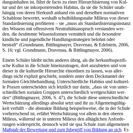
dungs­in­hal­ten ist, führt de fac­to zu einer Hier­ar­chi­sie­rung von Kul­
tur und der sie inkor­po­rie­ren­den Habi­tus, da sie die Schü­ler unab­
hän­gig von deren Her­kunft anhand ein und der­sel­ben nor­ma­ti­ven
Scha­blo­ne bewer­tet, wes­halb schul­bil­dungs­na­he Milieus von die­ser
Stan­dar­di­sie­rung pro­fi­tie­ren – sie „muss als Stan­dar­di­sie­rungs­in­stanz
des Wis­sens mit offen­si­vem Neu­tra­li­täts­an­spruch ver­stan­den wer­
den, die
bestimm­te
Wis­sens­for­men ver­mit­telt und die
beson­de­re
kind­li­che und jugend­li­che Hand­lungs­stra­te­gien belohnt oder
bestraft“ (Grund­mann, Bitt­ling­may­er, Dra­ven­au, & Edel­stein, 2006,
S. 16; vgl. Grund­mann, Dra­ven­au, & Bitt­ling­may­er, 2006).
Einem Schü­ler bleibt nichts ande­res übrig, als die her­kunfts­spe­zi­fi­
sche Kul­tur in die Schu­le hin­ein­zu­tra­gen, dort anzu­bie­ten und von
die­ser in die kul­tu­rel­le Hier­ar­chie ein­ord­nen zu las­sen, was aller­
dings nicht expli­zit geschieht, son­dern unter dem Deck­man­tel der
for­ma­len Gleich­be­hand­lung. Unter­schied­li­che Habi­tus und kul­tu­rel­
le Pra­xen unter­schei­den sich letzt­lich nur dar­in, „dass sie von unter­
schied­li­chen sozia­len Grup­pen unter­schied­lich wert­ge­schätzt wer­
den“ (Bitt­ling­may­er, 2006, S. 47), die Schu­le die­se unter­schied­li­che
Wert­schät­zung aller­dings abso­lut setzt und ihr zu All­ge­mein­gül­tig­
keit ver­hilft – die abs­trak­te Bil­dung bei­spiels­wei­se, die in der Schu­le
vor­herr­schend ist, erfährt Wert­schät­zung vor allem in den obe­ren
Milieus, wäh­rend sie in unte­ren Milieus den all­täg­li­chen Anfor­de­
run­gen wider­spricht, den­noch wird sie qua Schu­le zum all­ge­mei­nen
Maß­stab der Bewer­tung und zum Inbe­griff von Bil­dung an sich
. Es