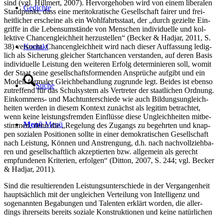
sind (vgl. Hill­mert, 2007). Her­vor­ge­ho­ben wird von einem libe­ra­len
Gedich­te
Stand­punkt, dass eine meri­to­kra­ti­sche Gesell­schaft fai­rer und frei­
heit­li­cher erschei­ne als ein Wohl­fahrts­staat, der „durch geziel­te Ein­
grif­fe in die Lebens­um­stän­de von Men­schen indi­vi­du­el­le und kol­
lek­ti­ve Chan­cen­gleich­heit her­zu­stel­len“ (Becker & Hadjar, 2011, S.
38) ver­sucht. Chan­cen­gleich­heit wird nach die­ser Auf­fas­sung ledig­
Kon­takt
lich als Siche­rung glei­cher Start­chan­cen ver­stan­den, auf deren Basis
indi­vi­du­el­le Leis­tung den wei­te­ren Erfolg deter­mi­nie­ren soll, womit
der Staat sei­ne gesell­schafts­for­men­den Ansprü­che auf­gibt und ein
Modell for­ma­ler Gleich­be­hand­lung zugrun­de legt. Bei­des ist eben­so
Suche
zutref­fend für das Schul­sys­tem als Ver­tre­ter der staat­li­chen Ord­nung.
Ein­kom­mens- und Macht­un­ter­schie­de wie auch Bil­dungs­un­gleich­
hei­ten wer­den in die­sem Kon­text zunächst als legi­tim betrach­tet,
wenn kei­ne leis­tungs­frem­den Ein­flüs­se die­se Ungleich­hei­ten mit­be­
Menü
Menü
stim­men, denn die „Rege­lung des Zugangs zu begehr­ten und knap­
pen sozia­len Posi­tio­nen soll­te in einer demo­kra­ti­schen Gesell­schaft
nach Leis­tung, Kön­nen und Anstren­gung, d.h. nach nach­voll­zieh­ba­
ren und gesell­schaft­lich akzep­tier­ten bzw. all­ge­mein als gerecht
emp­fun­de­nen Kri­te­ri­en, erfol­gen“ (Dit­ton, 2007, S. 244; vgl. Becker
& Hadjar, 2011).
Sind die resul­tie­ren­den Leis­tungs­un­ter­schie­de in der Ver­gan­gen­heit
haupt­säch­lich mit der unglei­chen Ver­tei­lung von Intel­li­genz und
soge­nann­ten Bega­bun­gen und Talen­ten erklärt wor­den, die aller­
dings ihrer­seits bereits sozia­le Kon­struk­tio­nen und kei­ne natür­li­chen