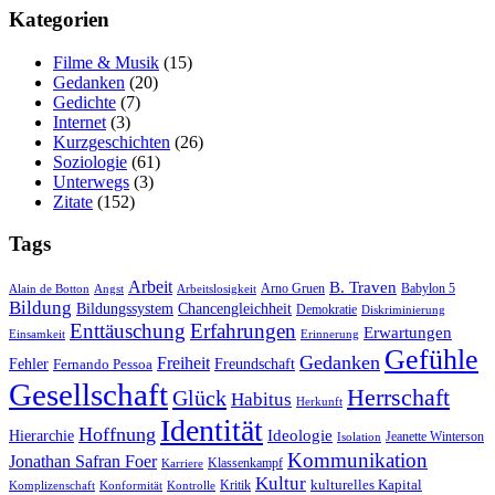
Kate­go­rien
Filme & Musik
(15)
Gedanken
(20)
Gedichte
(7)
Internet
(3)
Kurzgeschichten
(26)
Soziologie
(61)
Unterwegs
(3)
Zitate
(152)
Tags
Arbeit
B. Traven
Arno Gruen
Babylon 5
Alain de Botton
Angst
Arbeitslosigkeit
Bildung
Bildungssystem
Chancengleichheit
Demokratie
Diskriminierung
Enttäuschung
Erfahrungen
Erwartungen
Einsamkeit
Erinnerung
Gefühle
Gedanken
Freiheit
Fehler
Freundschaft
Fernando Pessoa
Gesellschaft
Herrschaft
Glück
Habitus
Herkunft
Identität
Hoffnung
Hierarchie
Ideologie
Jeanette Winterson
Isolation
Kommunikation
Jonathan Safran Foer
Klassenkampf
Karriere
Kultur
Kritik
kulturelles Kapital
Komplizenschaft
Konformität
Kontrolle