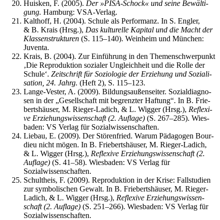
Huis­ken, F. (2005).
Der »PISA-Schock« und sei­ne Bewäl­ti­
gung.
Ham­burg: VSA-Verlag.
Kalt­hoff, H. (2004). Schu­le als Per­for­manz. In S. Eng­ler,
& B. Krais (Hrsg.),
Das kul­tu­rel­le Kapi­tal und die Macht der
Klas­sen­struk­tu­ren
(S. 115–140). Wein­heim und Mün­chen:
Juventa.
Krais, B. (2004). Zur Ein­füh­rung in den The­men­schwer­punkt
‚Die Repro­duk­ti­on sozia­ler Ungleich­heit und die Rol­le der
Schu­le‘.
Zeit­schrift für Sozio­lo­gie der Erzie­hung und Sozia­li­
sa­ti­on, 24. Jahrg.
(Heft 2), S. 115–123.
Lan­ge-Ves­ter, A. (2009). Bil­dungs­au­ßen­sei­ter. Sozi­al­dia­gno­
sen in der „Gesell­schaft mit begrenz­ter Haf­tung“. In B. Frie­
berts­häu­ser, M. Rie­ger-Ladich, & L. Wig­ger (Hrsg.),
Refle­xi­
ve Erzie­hungs­wis­sen­schaft (2. Auf­la­ge)
(S. 267–285). Wies­
ba­den: VS Ver­lag für Sozialwissenschaften.
Liebau, E. (2009). Der Stö­ren­fried. War­um Päd­ago­gen Bour­
dieu nicht mögen. In B. Frie­berts­häu­ser, M. Rie­ger-Ladich,
& L. Wig­ger (Hrsg.),
Refle­xi­ve Erzie­hungs­wis­sen­schaft (2.
Auf­la­ge)
(S. 41–58). Wies­ba­den: VS Ver­lag für
Sozialwissenschaften.
Schult­heis, F. (2009). Repro­duk­ti­on in der Kri­se: Fall­stu­di­en
zur sym­bo­li­schen Gewalt. In B. Frie­berts­häu­ser, M. Rie­ger-
Ladich, & L. Wig­ger (Hrsg.),
Refle­xi­ve Erzie­hungs­wis­sen­
schaft (2. Auf­la­ge)
(S. 251–266). Wies­ba­den: VS Ver­lag für
Sozialwissenschaften.