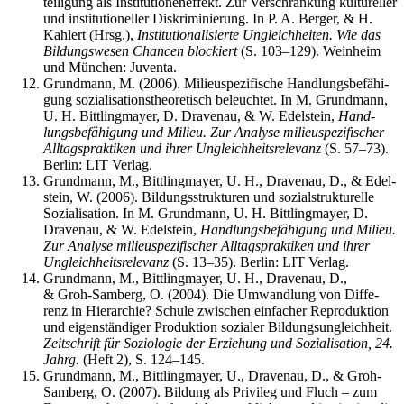
tei­li­gung als Insti­tu­tio­nen­ef­fekt. Zur Ver­schrän­kung kul­tu­rel­ler
und insti­tu­tio­nel­ler Dis­kri­mi­nie­rung. In P. A. Ber­ger, & H.
Kah­lert (Hrsg.),
Insti­tu­tio­na­li­sier­te Ungleich­hei­ten. Wie das
Bil­dungs­we­sen Chan­cen blo­ckiert
(S. 103–129). Wein­heim
und Mün­chen: Juventa.
Grund­mann, M. (2006). Milieu­spe­zi­fi­sche Hand­lungs­be­fä­hi­
gung sozia­li­sa­ti­ons­theo­re­tisch beleuch­tet. In M. Grund­mann,
U. H. Bitt­ling­may­er, D. Dra­ven­au, & W. Edel­stein,
Hand­
lungs­be­fä­hi­gung und Milieu. Zur Ana­ly­se milieu­spe­zi­fi­scher
All­tags­prak­ti­ken und ihrer Ungleich­heits­re­le­vanz
(S. 57–73).
Ber­lin: LIT Verlag.
Grund­mann, M., Bitt­ling­may­er, U. H., Dra­ven­au, D., & Edel­
stein, W. (2006). Bil­dungs­struk­tu­ren und sozi­al­struk­tu­rel­le
Sozia­li­sa­ti­on. In M. Grund­mann, U. H. Bitt­ling­may­er, D.
Dra­ven­au, & W. Edel­stein,
Hand­lungs­be­fä­hi­gung und Milieu.
Zur Ana­ly­se milieu­spe­zi­fi­scher All­tags­prak­ti­ken und ihrer
Ungleich­heits­re­le­vanz
(S. 13–35). Ber­lin: LIT Verlag.
Grund­mann, M., Bitt­ling­may­er, U. H., Dra­ven­au, D.,
& Groh-Sam­berg, O. (2004). Die Umwand­lung von Dif­fe­
renz in Hier­ar­chie? Schu­le zwi­schen ein­fa­cher Repro­duk­ti­on
und eigen­stän­di­ger Pro­duk­ti­on sozia­ler Bil­dungs­un­gleich­heit.
Zeit­schrift für Sozio­lo­gie der Erzie­hung und Sozia­li­sa­ti­on, 24.
Jahrg.
(Heft 2), S. 124–145.
Grund­mann, M., Bitt­ling­may­er, U., Dra­ven­au, D., & Groh-
Sam­berg, O. (2007). Bil­dung als Pri­vi­leg und Fluch – zum