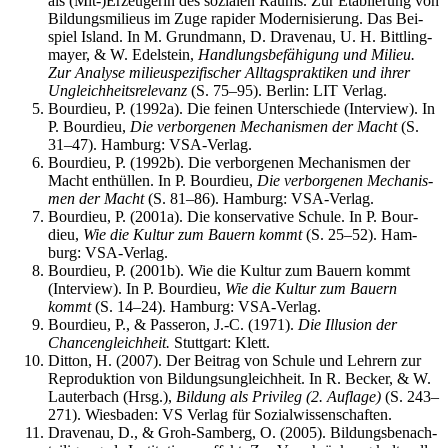
als (Mit-)Erzeugerin des sozia­len Raums. Zur Eta­blie­rung von
Bil­dungs­mi­lieus im Zuge rapi­der Moder­ni­sie­rung. Das Bei­
spiel Island. In M. Grund­mann, D. Dra­ven­au, U. H. Bitt­ling­
may­er, & W. Edel­stein,
Hand­lungs­be­fä­hi­gung und Milieu.
Zur Ana­ly­se milieu­spe­zi­fi­scher All­tags­prak­ti­ken und ihrer
Ungleich­heits­re­le­vanz
(S. 75–95). Ber­lin: LIT Verlag.
Bour­dieu, P. (1992a). Die fei­nen Unter­schie­de (Inter­view). In
P. Bour­dieu,
Die ver­bor­ge­nen Mecha­nis­men der Macht
(S.
31–47). Ham­burg: VSA-Verlag.
Bour­dieu, P. (1992b). Die ver­bor­ge­nen Mecha­nis­men der
Macht ent­hül­len. In P. Bour­dieu,
Die ver­bor­ge­nen Mecha­nis­
men der Macht
(S. 81–86). Ham­burg: VSA-Verlag.
Bour­dieu, P. (2001a). Die kon­ser­va­ti­ve Schu­le. In P. Bour­
dieu,
Wie die Kul­tur zum Bau­ern kommt
(S. 25–52). Ham­
burg: VSA-Verlag.
Bour­dieu, P. (2001b). Wie die Kul­tur zum Bau­ern kommt
(Inter­view). In P. Bour­dieu,
Wie die Kul­tur zum Bau­ern
kommt
(S. 14–24). Ham­burg: VSA-Verlag.
Bour­dieu, P., & Pas­se­ron, J.-C. (1971).
Die Illu­si­on der
Chan­cen­gleich­heit.
Stutt­gart: Klett.
Dit­ton, H. (2007). Der Bei­trag von Schu­le und Leh­rern zur
Repro­duk­ti­on von Bil­dungs­un­gleich­heit. In R. Becker, & W.
Lau­ter­bach (Hrsg.),
Bil­dung als Pri­vi­leg (2. Auf­la­ge)
(S. 243–
271). Wies­ba­den: VS Ver­lag für Sozialwissenschaften.
Dra­ven­au, D., & Groh-Sam­berg, O. (2005). Bil­dungs­be­nach­