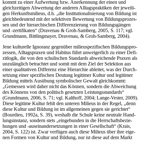
kommt zu einer Auf­wer­tung bzw. Aner­ken­nung der einen und
gleich­zei­ti­gen Abwer­tung der ande­ren All­tags­prak­ti­ken der jewei­li­
gen Her­kunfts­mi­lieus, d.h. „die Insti­tu­tio­na­li­sie­rung von Bil­dung ist
gleich­be­deu­tend mit der selek­ti­ven Bewer­tung von Bil­dungs­pro­zes­
sen und der hier­ar­chi­schen Dif­fe­ren­zie­rung von Bil­dungs­gän­gen
und ‑zer­ti­fi­ka­ten“ (Dra­ven­au & Groh-Sam­berg, 2005, S. 117; vgl.
Grund­mann, Bitt­ling­may­er, Dra­ven­au, & Groh-Sam­berg, 2004).
Jene kul­tu­rel­le Igno­ranz gegen­über milieu­spe­zi­fi­schen Bil­dungs­pro­
zes­sen, All­tags­pra­xen und Habi­tus führt unwei­ger­lich zu einer Defi­
zit­lo­gik, die von den schu­li­schen Stan­dards abwei­chen­de Pra­xen als
unzu­läng­lich betrach­tet und somit mit dem Ziel der Selek­ti­on aus
einer qua­li­ta­ti­ven Dif­fe­renz eine Hier­ar­chie ablei­tet, was der Durch­
set­zung einer spe­zi­fi­schen Deu­tung legi­ti­mer Kul­tur und legi­ti­mer
Bil­dung mit­tels Aus­übung sym­bo­li­scher Gewalt gleich­kommt:
„Gemes­sen wird daher nicht das Kön­nen, son­dern die Abwei­chung
des Kön­nens von den poli­tisch gesetz­ten Leis­tungs­stan­dards“
(Grund­mann, 2006, S. 71; vgl. Kalt­hoff, 2004; Lan­ge-Ves­ter, 2009).
Die­se legi­ti­me Kul­tur fehlt den unte­ren Milieus in der Regel, „denn
die­se Kul­tur und Bil­dung ist im all­ge­mei­nen gegen sie gerich­tet“
(Bour­dieu, 1992a, S. 39), wes­halb die Schu­le kei­ne neu­tra­le Hand­
lungs­in­stanz, son­dern stets „ein­ge­bun­den in die Herr­schafts­be­zie­
hun­gen und ‑aus­ein­an­der­set­zun­gen in einer Gesell­schaft“ (Krais,
2004, S. 122) ist. Zwar ver­fü­gen auch die­se Milieus über ihre eige­
nen For­men von Kul­tur und Bil­dung, nur ist die­se auf dem Markt