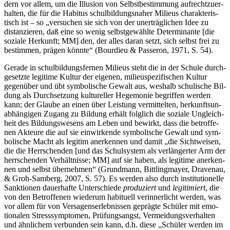
dern vor allem, um die Illu­si­on von Selbst­be­stim­mung auf­recht­zu­er­
hal­ten, die für die Habi­tus schul­bil­dungs­na­her Milieus cha­rak­te­ris­
tisch ist – so „ver­su­chen sie sich von der uner­träg­li­chen Idee zu
distan­zie­ren, daß eine so wenig selbst­ge­wähl­te Deter­mi­nan­te [die
sozia­le Her­kunft; MM] den, der alles dar­an setzt, sich selbst frei zu
bestim­men, prä­gen könn­te“ (Bour­dieu & Pas­se­ron, 1971, S. 54).
Gera­de in schul­bil­dungs­fer­nen Milieus steht die in der Schu­le durch­
ge­setz­te legi­ti­me Kul­tur der eige­nen, milieu­spe­zi­fi­schen Kul­tur
gegen­über und übt sym­bo­li­sche Gewalt aus, wes­halb schu­li­sche Bil­
dung als Durch­set­zung kul­tu­rel­ler Hege­mo­nie begrif­fen wer­den
kann; der Glau­be an einen über Leis­tung ver­mit­tel­ten, her­kunfts­un­
ab­hän­gi­gen Zugang zu Bil­dung erhält folg­lich die sozia­le Ungleich­
heit des Bil­dungs­we­sens am Leben und bewirkt, dass die betrof­fe­
nen Akteu­re die auf sie ein­wir­ken­de sym­bo­li­sche Gewalt und sym­
bo­li­sche Macht als legi­tim aner­ken­nen und damit „die Sicht­wei­sen,
die die Herr­schen­den [und das Schul­sys­tem als ver­län­ger­ter Arm der
herr­schen­den Ver­hält­nis­se; MM] auf sie haben, als legi­ti­me aner­ken­
nen und selbst über­neh­men“ (Grund­mann, Bitt­ling­may­er, Dra­ven­au,
& Groh-Sam­berg, 2007, S. 57). Es wer­den also durch insti­tu­tio­nel­le
Sank­tio­nen dau­er­haf­te Unter­schie­de
pro­du­ziert
und
legi­ti­miert
, die
von den Betrof­fe­nen wie­der­um habi­tu­ell ver­in­ner­licht wer­den, was
vor allem für von Ver­sa­gens­er­leb­nis­sen gepräg­te Schü­ler mit emo­
tio­na­len Stress­sym­pto­men, Prü­fungs­angst, Ver­mei­dungs­ver­hal­ten
und ähn­li­chem ver­bun­den sein kann, d.h. die­se „Schü­ler wer­den im