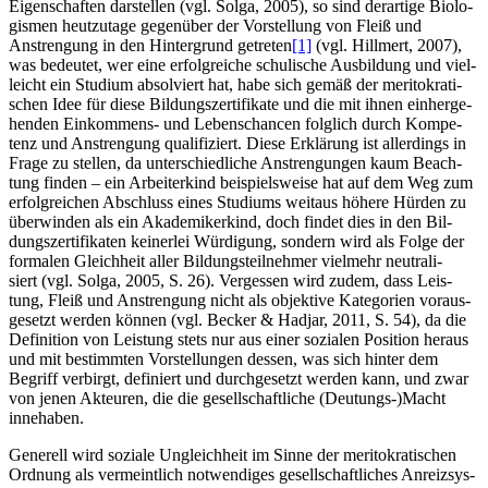
Eigen­schaf­ten dar­stel­len (vgl. Sol­ga, 2005), so sind der­ar­ti­ge Bio­lo­
gis­men heut­zu­ta­ge gegen­über der Vor­stel­lung von Fleiß und
Anstren­gung in den Hin­ter­grund getre­ten
[1]
(vgl. Hill­mert, 2007),
was bedeu­tet, wer eine erfolg­rei­che schu­li­sche Aus­bil­dung und viel­
leicht ein Stu­di­um absol­viert hat, habe sich gemäß der meri­to­kra­ti­
schen Idee für die­se Bil­dungs­zer­ti­fi­ka­te und die mit ihnen ein­her­ge­
hen­den Ein­kom­mens- und Lebens­chan­cen folg­lich durch Kom­pe­
tenz und Anstren­gung qua­li­fi­ziert. Die­se Erklä­rung ist aller­dings in
Fra­ge zu stel­len, da unter­schied­li­che Anstren­gun­gen kaum Beach­
tung fin­den – ein Arbei­ter­kind bei­spiels­wei­se hat auf dem Weg zum
erfolg­rei­chen Abschluss eines Stu­di­ums weit­aus höhe­re Hür­den zu
über­win­den als ein Aka­de­mi­ker­kind, doch fin­det dies in den Bil­
dungs­zer­ti­fi­ka­ten kei­ner­lei Wür­di­gung, son­dern wird als Fol­ge der
for­ma­len Gleich­heit aller Bil­dungs­teil­neh­mer viel­mehr neu­tra­li­
siert (vgl. Sol­ga, 2005, S. 26). Ver­ges­sen wird zudem, dass Leis­
tung, Fleiß und Anstren­gung nicht als objek­ti­ve Kate­go­rien vor­aus­
ge­setzt wer­den kön­nen (vgl. Becker & Hadjar, 2011, S. 54), da die
Defi­ni­ti­on von Leis­tung stets nur aus einer sozia­len Posi­ti­on her­aus
und mit bestimm­ten Vor­stel­lun­gen des­sen, was sich hin­ter dem
Begriff ver­birgt, defi­niert und durch­ge­setzt wer­den kann, und zwar
von jenen Akteu­ren, die die gesell­schaft­li­che (Deutungs-)Macht
innehaben.
Gene­rell wird sozia­le Ungleich­heit im Sin­ne der meri­to­kra­ti­schen
Ord­nung als ver­meint­lich not­wen­di­ges gesell­schaft­li­ches Anreiz­sys­