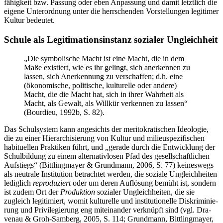
fä­hig­keit bzw. Pas­sung oder eben Anpas­sung und damit letzt­lich die
eige­ne Unter­ord­nung unter die herr­schen­den Vor­stel­lun­gen legi­ti­mer
Kul­tur bedeutet.
Schu­le als Legi­ti­ma­ti­ons­in­stanz sozia­ler Ungleichheit
„Die sym­bo­li­sche Macht ist eine Macht, die in dem
Maße exis­tiert, wie es ihr gelingt, sich aner­ken­nen zu
las­sen, sich Aner­ken­nung zu ver­schaf­fen; d.h. eine
(öko­no­mi­sche, poli­ti­sche, kul­tu­rel­le oder ande­re)
Macht, die die Macht hat, sich in ihrer Wahr­heit als
Macht, als Gewalt, als Will­kür ver­ken­nen zu las­sen“
(Bour­dieu, 1992b, S. 82).
Das Schul­sys­tem kann ange­sichts der meri­to­kra­ti­schen Ideo­lo­gie,
die zu einer Hier­ar­chi­sie­rung von Kul­tur und milieu­spe­zi­fi­schen
habi­tu­el­len Prak­ti­ken führt, und „gera­de durch die Ent­wick­lung der
Schul­bil­dung zu einem alter­na­tiv­lo­sen Pfad des gesell­schaft­li­chen
Auf­stiegs“ (Bitt­ling­may­er & Grund­mann, 2006, S. 77) kei­nes­wegs
als neu­tra­le Insti­tu­ti­on betrach­tet wer­den, die sozia­le Ungleich­hei­ten
ledig­lich
repro­du­ziert
oder um deren Auf­lö­sung bemüht ist, son­dern
ist zudem Ort der
Pro­duk­ti­on
sozia­ler Ungleich­hei­ten, die sie
zugleich legi­ti­miert, womit kul­tu­rel­le und insti­tu­tio­nel­le Dis­kri­mi­nie­
rung und Pri­vi­le­gie­rung eng mit­ein­an­der ver­knüpft sind (vgl. Dra­
ven­au & Groh-Sam­berg, 2005, S. 114; Grund­mann, Bitt­ling­may­er,