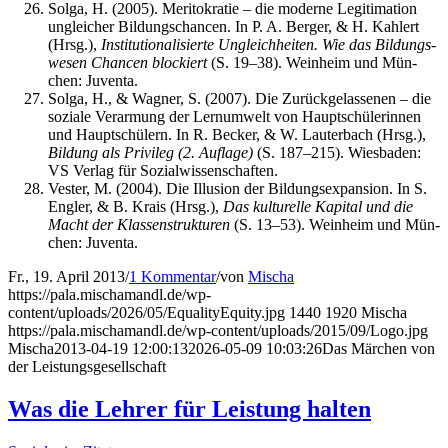
Sol­ga, H. (2005). Meri­to­kra­tie – die moder­ne Legi­ti­ma­ti­on
unglei­cher Bil­dungs­chan­cen. In P. A. Ber­ger, & H. Kah­lert
(Hrsg.),
Insti­tu­tio­na­li­sier­te Ungleich­hei­ten. Wie das Bil­dungs­
we­sen Chan­cen blo­ckiert
(S. 19–38). Wein­heim und Mün­
chen: Juventa.
Sol­ga, H., & Wag­ner, S. (2007). Die Zurück­ge­las­se­nen – die
sozia­le Ver­ar­mung der Lern­um­welt von Haupt­schü­le­rin­nen
und Haupt­schü­lern. In R. Becker, & W. Lau­ter­bach (Hrsg.),
Bil­dung als Pri­vi­leg (2. Auf­la­ge)
(S. 187–215). Wies­ba­den:
VS Ver­lag für Sozialwissenschaften.
Ves­ter, M. (2004). Die Illu­si­on der Bil­dungs­expan­si­on. In S.
Eng­ler, & B. Krais (Hrsg.),
Das kul­tu­rel­le Kapi­tal und die
Macht der Klas­sen­struk­tu­ren
(S. 13–53). Wein­heim und Mün­
chen: Juventa.
Fr., 19. April 2013
/
1 Kommentar
/
von
Mischa
https://pala.mischamandl.de/wp-
content/uploads/2026/05/EqualityEquity.jpg
1440
1920
Mischa
https://pala.mischamandl.de/wp-content/uploads/2015/09/Logo.jpg
Mischa
2013-04-19 12:00:13
2026-05-09 10:03:26
Das Mär­chen von
der Leistungsgesellschaft
Was die Leh­rer für Leis­tung halten