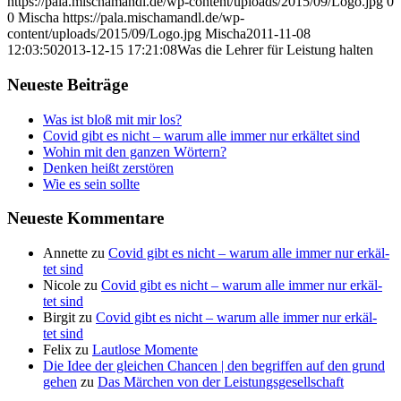
https://pala.mischamandl.de/wp-content/uploads/2015/09/Logo.jpg
0
0
Mischa
https://pala.mischamandl.de/wp-
content/uploads/2015/09/Logo.jpg
Mischa
2011-11-08
12:03:50
2013-12-15 17:21:08
Was die Leh­rer für Leis­tung halten
Neu­es­te Beiträge
Was ist bloß mit mir los?
Covid gibt es nicht – war­um alle immer nur erkäl­tet sind
Wohin mit den gan­zen Wörtern?
Den­ken heißt zerstören
Wie es sein sollte
Neu­es­te Kommentare
Annette
zu
Covid gibt es nicht – war­um alle immer nur erkäl­
tet sind
Nicole
zu
Covid gibt es nicht – war­um alle immer nur erkäl­
tet sind
Birgit
zu
Covid gibt es nicht – war­um alle immer nur erkäl­
tet sind
Felix
zu
Laut­lo­se Momente
Die Idee der gleichen Chancen | den begriffen auf den grund
gehen
zu
Das Mär­chen von der Leistungsgesellschaft