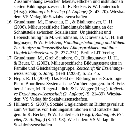
Zusam­men­hang zwi­schen lebens­welt­li­chen und insti­tu­tio­na­li­
sier­ten Bil­dungs­pro­zes­sen. In R. Becker, & W. Lau­ter­bach
(Hrsg.),
Bil­dung als Pri­vi­leg (2. Auf­la­ge)
(S. 43–70). Wies­ba­
den: VS Ver­lag für Sozialwissenschaften.
Grund­mann, M., Dra­ven­au, D., & Bitt­ling­may­er, U. H.
(2006). Milieu­spe­zi­fi­sche Hand­lungs­be­fä­hi­gung an der
Schnitt­stel­le zwi­schen Sozia­li­sa­ti­on, Ungleich­heit und
Lebens­füh­rung? In M. Grund­mann, D. Dra­ven­au, U. H. Bitt­
ling­may­er, & W. Edel­stein,
Hand­lungs­be­fä­hi­gung und Milieu.
Zur Ana­ly­se milieu­spe­zi­fi­scher All­tags­prak­ti­ken und ihrer
Ungleich­heits­re­le­vanz
(S. 237–251). Ber­lin: LIT Verlag.
Grund­mann, M., Groh-Sam­berg, O., Bitt­ling­may­er, U. H.,
& Bau­er, U. (2003). Milieu­spe­zi­fi­sche Bil­dungs­stra­te­gien in
Fami­lie und Gleich­alt­ri­gen­grup­pe.
Zeit­schrift für Erzie­hungs­
wis­sen­schaft, 6. Jahrg.
(Heft 1/2003), S. 25–45.
Hepp, R.-D. (2009). Das Feld der Bil­dung in der Sozio­lo­gie
Pierre Bour­dieus: Sys­te­ma­ti­sche Vor­über­le­gun­gen. In B. Frie­
berts­häu­ser, M. Rie­ger-Ladich, & L. Wig­ger (Hrsg.),
Refle­xi­
ve Erzie­hungs­wis­sen­schaft (2. Auf­la­ge)
(S. 21–39). Wies­ba­
den: VS Ver­lag für Sozialwissenschaften.
Hill­mert, S. (2007). Sozia­le Ungleich­heit im Bil­dungs­ver­lauf:
zum Ver­hält­nis von Bil­dungs­in­sti­tu­tio­nen und Ent­schei­dun­
gen. In R. Becker, & W. Lau­ter­bach (Hrsg.),
Bil­dung als Pri­
vi­leg (2. Auf­la­ge)
(S. 71–98). Wies­ba­den: VS Ver­lag für
Sozialwissenschaften.