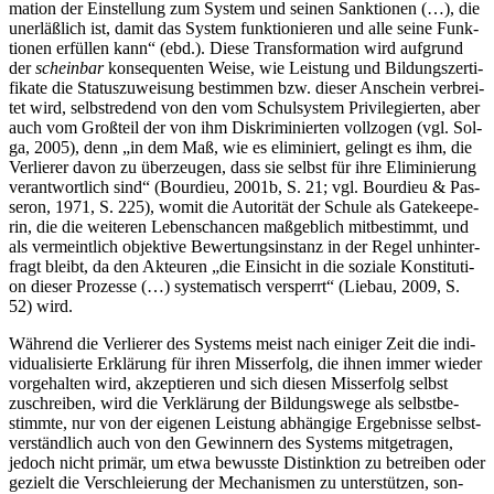
ma­ti­on der Ein­stel­lung zum Sys­tem und sei­nen Sank­tio­nen (…), die
uner­läß­lich ist, damit das Sys­tem funk­tio­nie­ren und alle sei­ne Funk­
tio­nen erfül­len kann“ (ebd.). Die­se Trans­for­ma­ti­on wird auf­grund
der
schein­bar
kon­se­quen­ten Wei­se, wie Leis­tung und Bil­dungs­zer­ti­
fi­ka­te die Sta­tus­zu­wei­sung bestim­men bzw. die­ser Anschein ver­brei­
tet wird, selbst­re­dend von den vom Schul­sys­tem Pri­vi­le­gier­ten, aber
auch vom Groß­teil der von ihm Dis­kri­mi­nier­ten voll­zo­gen (vgl. Sol­
ga, 2005), denn „in dem Maß, wie es eli­mi­niert, gelingt es ihm, die
Ver­lie­rer davon zu über­zeu­gen, dass sie selbst für ihre Eli­mi­nie­rung
ver­ant­wort­lich sind“ (Bour­dieu, 2001b, S. 21; vgl. Bour­dieu & Pas­
se­ron, 1971, S. 225), womit die Auto­ri­tät der Schu­le als Gate­kee­pe­
rin, die die wei­te­ren Lebens­chan­cen maß­geb­lich mit­be­stimmt, und
als ver­meint­lich objek­ti­ve Bewer­tungs­in­stanz in der Regel unhin­ter­
fragt bleibt, da den Akteu­ren „die Ein­sicht in die sozia­le Kon­sti­tu­ti­
on die­ser Pro­zes­se (…) sys­te­ma­tisch ver­sperrt“ (Liebau, 2009, S.
52) wird.
Wäh­rend die Ver­lie­rer des Sys­tems meist nach eini­ger Zeit die indi­
vi­dua­li­sier­te Erklä­rung für ihren Miss­erfolg, die ihnen immer wie­der
vor­ge­hal­ten wird, akzep­tie­ren und sich die­sen Miss­erfolg selbst
zuschrei­ben, wird die Ver­klä­rung der Bil­dungs­we­ge als selbst­be­
stimm­te, nur von der eige­nen Leis­tung abhän­gi­ge Ergeb­nis­se selbst­
ver­ständ­lich auch von den Gewin­nern des Sys­tems mit­ge­tra­gen,
jedoch nicht pri­mär, um etwa bewuss­te Distink­ti­on zu betrei­ben oder
gezielt die Ver­schleie­rung der Mecha­nis­men zu unter­stüt­zen, son­