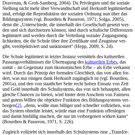
Dra­ven­au, & Groh-Sam­berg, 2004). Da Pri­vi­le­gi­en und die sozia­le
Stel­lung nicht mehr über Ver­wandt­schaft und Her­kunft legi­ti­mier­bar
sind, erfolgt die Repro­duk­ti­on der sozia­len Ord­nung nun über das
Bil­dungs­sys­tem (vgl. Bour­dieu & Pas­se­ron, 1971; Sol­ga, 2005),
denn die „Unter­schie­de, die inner­halb der Gesell­schaft gesetzt wer­
den und sich durch­set­zen kön­nen, sind durch schu­li­sche Dif­fe­ren­zen
legi­ti­miert und wer­den durch die Ver­tei­lung sozia­ler Zugangs­mög­
lich­kei­ten, die die Schu­le über ihre Zer­ti­fi­ka­te und Zeug­nis­se ver­
gibt, ver­ob­jek­ti­viert und sank­tio­niert“ (Hepp, 2009, S. 24).
Die Schu­le legi­ti­miert in letz­ter Instanz ver­mit­tels des kul­tu­rel­len
Pas­sungs­ver­hält­nis­ses die Über­tra­gung des
kul­tu­rel­len Erbes
, das
somit – im Gegen­satz zum öko­no­mi­schen Erbe – als Erbe ver­kannt
wird. Durch das Prin­zip der for­ma­len Gleich­heit, das von allen for­
dert, was nur eini­gen dank Her­kunft zugäng­lich ist (vgl. Bour­dieu,
2001a), und den von staat­li­cher Sei­te recht hohen Ein­satz von Zeit
und Geld inner­halb des Schul­sys­tems, das von sich behaup­tet, allen
glei­che Chan­cen zu bie­ten, wird hin­ter dem Anschein von Fair­ness
und gutem Wil­len die objek­ti­ve Funk­ti­on des Bil­dungs­sys­tems ver­
bor­gen
[2]
, „denn, woll­te man bil­li­ger und schnel­ler voll­zie­hen, was
das Sys­tem ohne­hin leis­tet, wür­de man eine Funk­ti­on offen­le­gen
und damit hin­fäl­lig machen, die nur im ver­bor­ge­nen wir­ken kann“
(Bour­dieu & Pas­se­ron, 1971, S. 226).
Zugleich voll­zieht sich inner­halb des Schul­sys­tems eine „Trans­for­