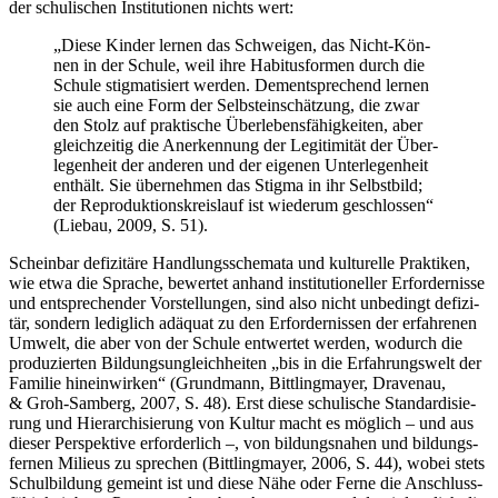
der schu­li­schen Insti­tu­tio­nen nichts wert:
„Die­se Kin­der ler­nen das Schwei­gen, das Nicht-Kön­
nen in der Schu­le, weil ihre Habi­tus­for­men durch die
Schu­le stig­ma­ti­siert wer­den. Dem­entspre­chend ler­nen
sie auch eine Form der Selbst­ein­schät­zung, die zwar
den Stolz auf prak­ti­sche Über­le­bens­fä­hig­kei­ten, aber
gleich­zei­tig die Aner­ken­nung der Legi­ti­mi­tät der Über­
le­gen­heit der ande­ren und der eige­nen Unter­le­gen­heit
ent­hält. Sie über­neh­men das Stig­ma in ihr Selbst­bild;
der Repro­duk­ti­ons­kreis­lauf ist wie­der­um geschlos­sen“
(Liebau, 2009, S. 51).
Schein­bar defi­zi­tä­re Hand­lungs­sche­ma­ta und kul­tu­rel­le Prak­ti­ken,
wie etwa die Spra­che, bewer­tet anhand insti­tu­tio­nel­ler Erfor­der­nis­se
und ent­spre­chen­der Vor­stel­lun­gen, sind also nicht unbe­dingt defi­zi­
tär, son­dern ledig­lich adäquat zu den Erfor­der­nis­sen der erfah­re­nen
Umwelt, die aber von der Schu­le ent­wer­tet wer­den, wodurch die
pro­du­zier­ten Bil­dungs­un­gleich­hei­ten „bis in die Erfah­rungs­welt der
Fami­lie hin­ein­wir­ken“ (Grund­mann, Bitt­ling­may­er, Dra­ven­au,
& Groh-Sam­berg, 2007, S. 48). Erst die­se schu­li­sche Stan­dar­di­sie­
rung und Hier­ar­chi­sie­rung von Kul­tur macht es mög­lich – und aus
die­ser Per­spek­ti­ve erfor­der­lich –, von bil­dungs­na­hen und bil­dungs­
fer­nen Milieus zu spre­chen (Bitt­ling­may­er, 2006, S. 44), wobei stets
Schul­bil­dung gemeint ist und die­se Nähe oder Fer­ne die Anschluss­