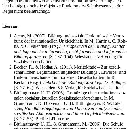
lie­gen mag (und teil­wei­se selbst zur Pro­duk­ti­on sozia­ler Ungleich­
heit bei­trägt), doch die objek­ti­ve Funk­ti­on des Schul­sys­tems in der
Regel nicht beeinträchtigt.
Lite­ra­tur:
Are­ns, M. (2007). Bil­dung und sozia­le Her­kunft – die Ver­er­
bung der insti­tu­tio­nel­len Ungleich­heit. In M. Har­ring, C. Roh­
lfs, & C. Palen­ti­en (Hrsg.),
Per­spek­ti­ven der Bil­dung. Kin­der
und Jugend­li­che in for­mel­len, nicht-for­mel­len und infor­mel­len
Bil­dungs­pro­zes­sen
(S. 137–154). Wies­ba­den: VS Ver­lag für
Sozialwissenschaften.
Becker, R., & Hadjar, A. (2011). Meri­to­kra­tie – Zur gesell­
schaft­li­chen Legi­ti­ma­ti­on unglei­cher Bildungs‑, Erwerbs- und
Ein­kom­mens­chan­cen in moder­nen Gesell­schaf­ten. In R.
Becker (Hrsg.),
Lehr­buch der Bil­dungs­so­zio­lo­gie (2. Auf­la­ge)
(S. 37–62). Wies­ba­den: VS Ver­lag für Sozialwissenschaften.
Bitt­ling­may­er, U. H. (2006). Grund­zü­ge einer mehr­di­men­sio­
na­len sozi­al­struk­tu­rel­len Sozia­li­sa­ti­ons­for­schung. In M.
Grund­mann, D. Dra­ven­au, U. H. Bitt­ling­may­er, & W. Edel­
stein,
Hand­lungs­be­fä­hi­gung und Milieu. Zur Ana­ly­se milieu­
spe­zi­fi­scher All­tags­prak­ti­ken und ihrer Ungleich­heits­re­le­vanz
(S. 37–55). Ber­lin: LIT Verlag.
Bitt­ling­may­er, U. H., & Grund­mann, M. (2006). Die Schu­le