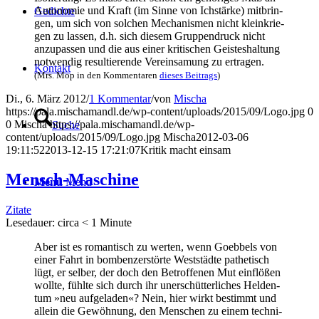
Auto­no­mie und Kraft (im Sin­ne von Ich­stär­ke) mit­brin­
Gedich­te
gen, um sich von sol­chen Mecha­nis­men nicht klein­krie­
gen zu las­sen, d.h. sich die­sem Grup­pen­druck nicht
anzu­pas­sen und die aus einer kri­ti­schen Geis­tes­hal­tung
not­wen­dig resul­tie­ren­de Ver­ein­sa­mung zu ertragen.
Kon­takt
(Mrs. Mop in den Kom­men­ta­ren
die­ses Bei­trags
)
Di., 6. März 2012
/
1 Kommentar
/
von
Mischa
https://pala.mischamandl.de/wp-content/uploads/2015/09/Logo.jpg
0
0
Mischa
https://pala.mischamandl.de/wp-
Suche
content/uploads/2015/09/Logo.jpg
Mischa
2012-03-06
19:11:52
2013-12-15 17:21:07
Kri­tik macht einsam
Mensch-Maschi­ne
Menü
Menü
Zitate
Lese­dau­er: cir­ca
< 1
Minu­te
Aber ist es roman­tisch zu wer­ten, wenn Goeb­bels von
einer Fahrt in bom­ben­zer­stör­te West­städ­te pathe­tisch
lügt, er sel­ber, der doch den Betrof­fe­nen Mut ein­flö­ßen
woll­te, fühl­te sich durch ihr uner­schüt­ter­li­ches Hel­den­
tum »neu auf­ge­la­den«? Nein, hier wirkt bestimmt und
allein die Gewöh­nung, den Men­schen zu einem tech­ni­