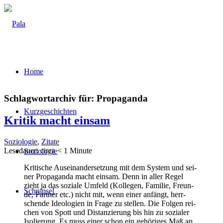
Home
Schlagwortarchiv für:
Propaganda
Kurz­ge­schich­ten
Kri­tik macht einsam
Soziologie
,
Zitate
Lese­dau­er: cir­ca
< 1
Minu­te
Sozio­lo­gie
Kri­ti­sche Aus­ein­an­der­set­zung mit dem Sys­tem und sei­
ner Pro­pa­gan­da macht ein­sam. Denn in aller Regel
zieht ja das sozia­le Umfeld (Kol­le­gen, Fami­lie, Freun­
Schnip­sel
de, Part­ner etc.) nicht mit, wenn einer anfängt, herr­
schen­de Ideo­lo­gien in Fra­ge zu stel­len. Die Fol­gen rei­
chen von Spott und Distan­zie­rung bis hin zu sozia­ler
Iso­lie­rung. Es muss einer schon ein gehö­ri­ges Maß an