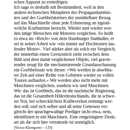
schen Appa­rat zu erniedrigen.
Ich sage es des­halb mit Bestimmt­heit, weil in den
andern tech­ni­schen Meta­phern des Pro­pa­gan­da­mi­nis­
ters und des Goeb­bel­s­krei­ses der unmit­tel­ba­re Bezug
auf das Maschi­nel­le ohne jede Erin­ne­rung an irgend­
wel­che Kraft­strö­me herrscht. Wie­der und wie­der wer­
den täti­ge Men­schen mit Moto­ren ver­gli­chen. So heißt
es etwa im »Reich« von dem Ham­bur­ger Statt­hal­ter, er
sei in sei­ner Arbeit wie »ein immer auf Hoch­tou­ren lau­
fen­der Motor«. Viel stär­ker aber als solch ein Ver­gleich,
der immer­hin einen Grenz­strich zieht zwi­schen dem
Bild und dem damit ver­gli­che­nen Objekt, viel gra­vie­
ren­der zeugt für die mecha­ni­sie­ren­de Grund­an­schau­ung
ein Goeb­bels­satz wie die­ser: »Wir wer­den in abseh­ba­
rer Zeit auf einer Rei­he von Gebie­ten wie­der zu vol­len
Tou­ren auf­lau­fen.« Wir wer­den also nicht mehr mit
Maschi­nen ver­gli­chen, son­dern wir sind Maschi­nen.
Wir: das ist Goeb­bels, das ist die nazis­ti­sche Regie­rung,
das ist die Gesamt­heit Hit­ler­deutsch­lands, die in schwe­
rer Not, bei schreck­li­chem Kräf­te­ver­lust ermu­tigt wer­
den soll; und sich sel­ber und all sei­ne Getreu­en ver­
gleicht der sprach­ge­wal­ti­ge Pre­di­ger nicht etwa, nein,
iden­ti­fi­ziert er mit Maschi­nen. Eine ent­geis­tig­te­re Denk­
art als die sich hier ver­ra­ten­de ist unmöglich.
(Vic­tor Klem­pe­rer – LTI)