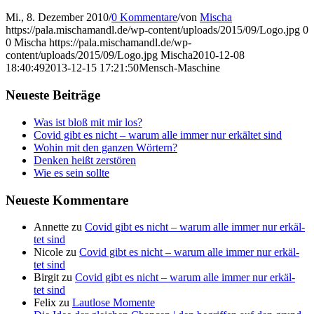
Mi., 8. Dezember 2010
/
0 Kommentare
/
von
Mischa
https://pala.mischamandl.de/wp-content/uploads/2015/09/Logo.jpg
0
0
Mischa
https://pala.mischamandl.de/wp-
content/uploads/2015/09/Logo.jpg
Mischa
2010-12-08
18:40:49
2013-12-15 17:21:50
Mensch-Maschi­ne
Neu­es­te Beiträge
Was ist bloß mit mir los?
Covid gibt es nicht – war­um alle immer nur erkäl­tet sind
Wohin mit den gan­zen Wörtern?
Den­ken heißt zerstören
Wie es sein sollte
Neu­es­te Kommentare
Annette
zu
Covid gibt es nicht – war­um alle immer nur erkäl­
tet sind
Nicole
zu
Covid gibt es nicht – war­um alle immer nur erkäl­
tet sind
Birgit
zu
Covid gibt es nicht – war­um alle immer nur erkäl­
tet sind
Felix
zu
Laut­lo­se Momente