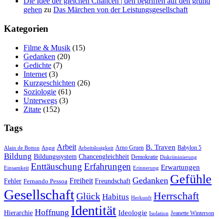
Die Idee der gleichen Chancen | den begriffen auf den grund
gehen
zu
Das Mär­chen von der Leistungsgesellschaft
Kate­go­rien
Filme & Musik
(15)
Gedanken
(20)
Gedichte
(7)
Internet
(3)
Kurzgeschichten
(26)
Soziologie
(61)
Unterwegs
(3)
Zitate
(152)
Tags
Arbeit
B. Traven
Arno Gruen
Babylon 5
Alain de Botton
Angst
Arbeitslosigkeit
Bildung
Bildungssystem
Chancengleichheit
Demokratie
Diskriminierung
Enttäuschung
Erfahrungen
Erwartungen
Einsamkeit
Erinnerung
Gefühle
Gedanken
Freiheit
Fehler
Freundschaft
Fernando Pessoa
Gesellschaft
Herrschaft
Glück
Habitus
Herkunft
Identität
Hoffnung
Hierarchie
Ideologie
Jeanette Winterson
Isolation