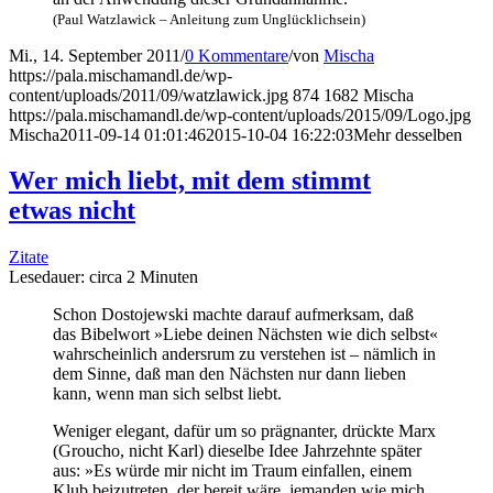
(Paul Watz­la­wick – Anlei­tung zum Unglücklichsein)
Mi., 14. September 2011
/
0 Kommentare
/
von
Mischa
https://pala.mischamandl.de/wp-
content/uploads/2011/09/watzlawick.jpg
874
1682
Mischa
https://pala.mischamandl.de/wp-content/uploads/2015/09/Logo.jpg
Mischa
2011-09-14 01:01:46
2015-10-04 16:22:03
Mehr des­sel­ben
Wer mich liebt, mit dem stimmt
etwas nicht
Zitate
Lese­dau­er: cir­ca
2
Minu­ten
Schon Dos­to­jew­ski mach­te dar­auf auf­merk­sam, daß
das Bibel­wort »Lie­be dei­nen Nächs­ten wie dich selbst«
wahr­schein­lich anders­rum zu ver­ste­hen ist – näm­lich in
dem Sin­ne, daß man den Nächs­ten nur dann lie­ben
kann, wenn man sich selbst liebt.
Weni­ger ele­gant, dafür um so prä­gnan­ter, drück­te Marx
(Grou­cho, nicht Karl) die­sel­be Idee Jahr­zehn­te spä­ter
aus: »Es wür­de mir nicht im Traum ein­fal­len, einem
Klub bei­zu­tre­ten, der bereit wäre, jeman­den wie mich