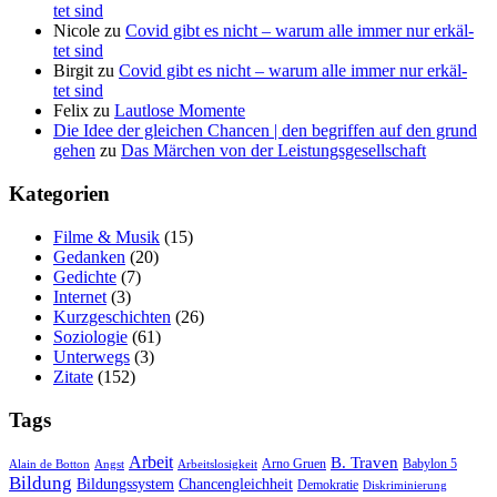
tet sind
Nicole
zu
Covid gibt es nicht – war­um alle immer nur erkäl­
tet sind
Birgit
zu
Covid gibt es nicht – war­um alle immer nur erkäl­
tet sind
Felix
zu
Laut­lo­se Momente
Die Idee der gleichen Chancen | den begriffen auf den grund
gehen
zu
Das Mär­chen von der Leistungsgesellschaft
Kate­go­rien
Filme & Musik
(15)
Gedanken
(20)
Gedichte
(7)
Internet
(3)
Kurzgeschichten
(26)
Soziologie
(61)
Unterwegs
(3)
Zitate
(152)
Tags
Arbeit
B. Traven
Arno Gruen
Babylon 5
Alain de Botton
Angst
Arbeitslosigkeit
Bildung
Bildungssystem
Chancengleichheit
Demokratie
Diskriminierung