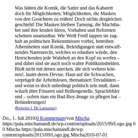
Was hät­ten die Komik, die Sati­re und das Kaba­rett
doch für Mög­lich­kei­ten; Mög­lich­kei­ten, die Mas­ken
von den Gesich­tern zu rei­ßen! Doch nichts der­glei­chen
geschieht! Die Mas­ken blei­ben Tar­nung, die Macht­ha­
ber und ihre kru­den Ideen, Vor­ha­ben und Refor­men
schei­nen unan­tast­bar. Wie Weiß Ferdl tap­pen sie zag­
haft an poli­ti­schen Bekennt­nis­sen vor­bei, betrei­ben
Albern­hei­ten statt Komik, Belei­di­gun­gen statt ent­waff­
nen­des Nar­ren­recht, wel­ches es erlau­ben wür­de, den
Herr­schen­den jede Wahr­heit an den Kopf zu wer­fen –
und dabei sind sie auch noch wah­re Publi­kums­hel­den.
Bloß nicht mit denen anecken, die sich weh­ren kön­
nen!, lau­tet deren Devi­se. Haut auf die Schwa­chen,
ver­prü­gelt die Arbeits­lo­sen, the­ma­ti­siert Tri­via­li­tä­ten –
und wenn es doch unbe­dingt poli­tisch sein muß, dann
wit­zelt über Fri­su­ren und Bril­len­ge­stel­le, Sprach­feh­ler
und – sofern man ein Bad-Boy-Image zu pfle­gen hat –
Behinderungen!
(
Rober­to J. De Lapuen­te
)
Do., 1. Juli 2010
/
0 Kommentare
/
von
Mischa
https://pala.mischamandl.de/wp-content/uploads/2015/09/Logo.jpg
0
0
Mischa
https://pala.mischamandl.de/wp-
content/uploads/2015/09/Logo.jpg
Mischa
2010-07-01