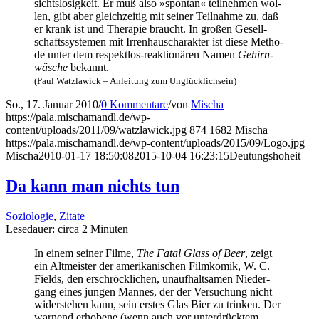
sichts­lo­sig­keit. Er muß also »spon­tan« teil­neh­men wol­
len, gibt aber gleich­zei­tig mit sei­ner Teil­nah­me zu, daß
er krank ist und The­ra­pie braucht. In gro­ßen Gesell­
schafts­sys­te­men mit Irren­haus­cha­rak­ter ist die­se Metho­
de unter dem respekt­los-reak­tio­nä­ren Namen
Gehirn­
wä­sche
bekannt.
(Paul Watz­la­wick – Anlei­tung zum Unglücklichsein)
So., 17. Januar 2010
/
0 Kommentare
/
von
Mischa
https://pala.mischamandl.de/wp-
content/uploads/2011/09/watzlawick.jpg
874
1682
Mischa
https://pala.mischamandl.de/wp-content/uploads/2015/09/Logo.jpg
Mischa
2010-01-17 18:50:08
2015-10-04 16:23:15
Deu­tungs­ho­heit
Da kann man nichts tun
Soziologie
,
Zitate
Lese­dau­er: cir­ca
2
Minu­ten
In einem sei­ner Fil­me,
The Fatal Glass of Beer
, zeigt
ein Alt­meis­ter der ame­ri­ka­ni­schen Film­ko­mik, W. C.
Fields, den erschröck­li­chen, unauf­halt­sa­men Nie­der­
gang eines jun­gen Man­nes, der der Ver­su­chung nicht
wider­ste­hen kann, sein ers­tes Glas Bier zu trin­ken. Der
war­nend erho­be­ne (wenn auch vor unter­drück­tem