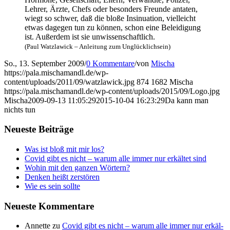
Leh­rer, Ärz­te, Chefs oder beson­ders Freun­de anta­ten,
wiegt so schwer, daß die blo­ße Insi­nua­ti­on, viel­leicht
etwas dage­gen tun zu kön­nen, schon eine Belei­di­gung
ist. Außer­dem ist sie unwissenschaftlich.
(Paul Watz­la­wick – Anlei­tung zum Unglücklichsein)
So., 13. September 2009
/
0 Kommentare
/
von
Mischa
https://pala.mischamandl.de/wp-
content/uploads/2011/09/watzlawick.jpg
874
1682
Mischa
https://pala.mischamandl.de/wp-content/uploads/2015/09/Logo.jpg
Mischa
2009-09-13 11:05:29
2015-10-04 16:23:29
Da kann man
nichts tun
Neu­es­te Beiträge
Was ist bloß mit mir los?
Covid gibt es nicht – war­um alle immer nur erkäl­tet sind
Wohin mit den gan­zen Wörtern?
Den­ken heißt zerstören
Wie es sein sollte
Neu­es­te Kommentare
Annette
zu
Covid gibt es nicht – war­um alle immer nur erkäl­