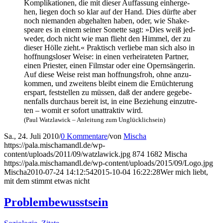
Kom­pli­ka­tio­nen, die mit die­ser Auf­fas­sung ein­her­ge­
hen, lie­gen doch so klar auf der Hand. Dies dürf­te aber
noch nie­man­den abge­hal­ten haben, oder, wie Shake­
speare es in einem sei­ner Sonet­te sagt: »Dies weiß jed­
we­der, doch nicht wie man flieht den Him­mel, der zu
die­ser Höl­le zieht.« Prak­tisch ver­lie­be man sich also in
hoff­nungs­lo­ser Wei­se: in einen ver­hei­ra­te­ten Part­ner,
einen Pries­ter, einen Film­star oder eine Opern­sän­ge­rin.
Auf die­se Wei­se reist man hoff­nungs­froh, ohne anzu­
kom­men, und zwei­tens bleibt einem die Ernüch­te­rung
erspart, fest­stel­len zu müs­sen, daß der ande­re gege­be­
nen­falls durch­aus bereit ist, in eine Bezie­hung ein­zu­tre­
ten – womit er sofort unat­trak­tiv wird.
(Paul Watz­la­wick – Anlei­tung zum Unglücklichsein)
Sa., 24. Juli 2010
/
0 Kommentare
/
von
Mischa
https://pala.mischamandl.de/wp-
content/uploads/2011/09/watzlawick.jpg
874
1682
Mischa
https://pala.mischamandl.de/wp-content/uploads/2015/09/Logo.jpg
Mischa
2010-07-24 14:12:54
2015-10-04 16:22:28
Wer mich liebt,
mit dem stimmt etwas nicht
Pro­blem­be­wusst­sein