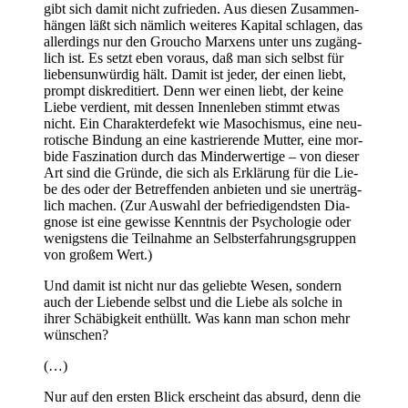
gibt sich damit nicht zufrie­den. Aus die­sen Zusam­men­
hän­gen läßt sich näm­lich wei­te­res Kapi­tal schla­gen, das
aller­dings nur den Grou­cho Mar­xens unter uns zugäng­
lich ist. Es setzt eben vor­aus, daß man sich selbst für
lie­ben­s­un­wür­dig hält. Damit ist jeder, der einen liebt,
prompt dis­kre­di­tiert. Denn wer einen liebt, der kei­ne
Lie­be ver­dient, mit des­sen Innen­le­ben stimmt etwas
nicht. Ein Cha­rak­ter­de­fekt wie Maso­chis­mus, eine neu­
ro­ti­sche Bin­dung an eine kas­trie­ren­de Mut­ter, eine mor­
bi­de Fas­zi­na­ti­on durch das Min­der­wer­ti­ge – von die­ser
Art sind die Grün­de, die sich als Erklä­rung für die Lie­
be des oder der Betref­fen­den anbie­ten und sie uner­träg­
lich machen. (Zur Aus­wahl der befrie­di­gends­ten Dia­
gno­se ist eine gewis­se Kennt­nis der Psy­cho­lo­gie oder
wenigs­tens die Teil­nah­me an Selbst­er­fah­rungs­grup­pen
von gro­ßem Wert.)
Und damit ist nicht nur das gelieb­te Wesen, son­dern
auch der Lie­ben­de selbst und die Lie­be als sol­che in
ihrer Schä­big­keit ent­hüllt. Was kann man schon mehr
wünschen?
(…)
Nur auf den ers­ten Blick erscheint das absurd, denn die