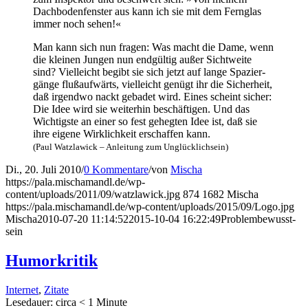
Dach­bo­den­fens­ter aus kann ich sie mit dem Fern­glas
immer noch sehen!«
Man kann sich nun fra­gen: Was macht die Dame, wenn
die klei­nen Jun­gen nun end­gül­tig außer Sicht­wei­te
sind? Viel­leicht begibt sie sich jetzt auf lan­ge Spa­zier­
gän­ge fluß­auf­wärts, viel­leicht genügt ihr die Sicher­heit,
daß irgend­wo nackt geba­det wird. Eines scheint sicher:
Die Idee wird sie wei­ter­hin beschäf­ti­gen. Und das
Wich­tigs­te an einer so fest geheg­ten Idee ist, daß sie
ihre eige­ne Wirk­lich­keit erschaf­fen kann.
(Paul Watz­la­wick – Anlei­tung zum Unglücklichsein)
Di., 20. Juli 2010
/
0 Kommentare
/
von
Mischa
https://pala.mischamandl.de/wp-
content/uploads/2011/09/watzlawick.jpg
874
1682
Mischa
https://pala.mischamandl.de/wp-content/uploads/2015/09/Logo.jpg
Mischa
2010-07-20 11:14:52
2015-10-04 16:22:49
Pro­blem­be­wusst­
sein
Humor­kri­tik
Internet
,
Zitate
Lese­dau­er: cir­ca
< 1
Minu­te