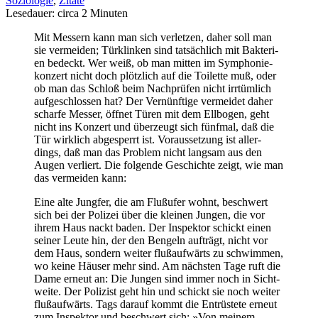
Soziologie
,
Zitate
Lese­dau­er: cir­ca
2
Minu­ten
Mit Mes­sern kann man sich ver­let­zen, daher soll man
sie ver­mei­den; Tür­klin­ken sind tat­säch­lich mit Bak­te­ri­
en bedeckt. Wer weiß, ob man mit­ten im Sym­pho­nie­
kon­zert nicht doch plötz­lich auf die Toi­let­te muß, oder
ob man das Schloß beim Nach­prü­fen nicht irr­tüm­lich
auf­ge­schlos­sen hat? Der Ver­nünf­ti­ge ver­mei­det daher
schar­fe Mes­ser, öff­net Türen mit dem Ell­bo­gen, geht
nicht ins Kon­zert und über­zeugt sich fünf­mal, daß die
Tür wirk­lich abge­sperrt ist. Vor­aus­set­zung ist aller­
dings, daß man das Pro­blem nicht lang­sam aus den
Augen ver­liert. Die fol­gen­de Geschich­te zeigt, wie man
das ver­mei­den kann:
Eine alte Jung­fer, die am Fluß­u­fer wohnt, beschwert
sich bei der Poli­zei über die klei­nen Jun­gen, die vor
ihrem Haus nackt baden. Der Inspek­tor schickt einen
sei­ner Leu­te hin, der den Ben­geln auf­trägt, nicht vor
dem Haus, son­dern wei­ter fluß­auf­wärts zu schwim­men,
wo kei­ne Häu­ser mehr sind. Am nächs­ten Tage ruft die
Dame erneut an: Die Jun­gen sind immer noch in Sicht­
wei­te. Der Poli­zist geht hin und schickt sie noch wei­ter
fluß­auf­wärts. Tags dar­auf kommt die Ent­rüs­te­te erneut
zum Inspek­tor und beschwert sich: »Von mei­nem