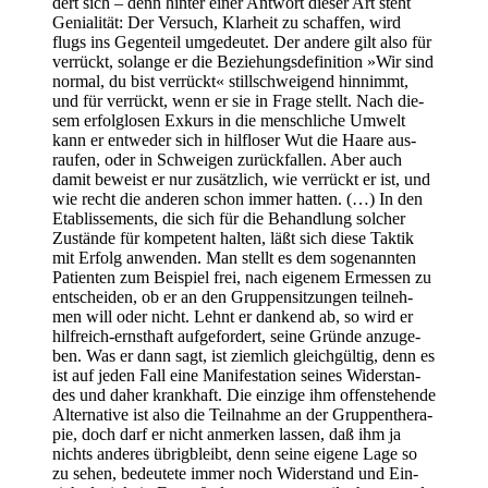
dert sich – denn hin­ter einer Ant­wort die­ser Art steht
Genia­li­tät: Der Ver­such, Klar­heit zu schaf­fen, wird
flugs ins Gegen­teil umge­deu­tet. Der ande­re gilt also für
ver­rückt, solan­ge er die Bezie­hungs­de­fi­ni­ti­on »Wir sind
nor­mal, du bist ver­rückt« still­schwei­gend hin­nimmt,
und für ver­rückt, wenn er sie in Fra­ge stellt. Nach die­
sem erfolg­lo­sen Exkurs in die mensch­li­che Umwelt
kann er ent­we­der sich in hilf­lo­ser Wut die Haa­re aus­
rau­fen, oder in Schwei­gen zurück­fal­len. Aber auch
damit beweist er nur zusätz­lich, wie ver­rückt er ist, und
wie recht die ande­ren schon immer hat­ten. (…) In den
Eta­blis­se­ments, die sich für die Behand­lung sol­cher
Zustän­de für kom­pe­tent hal­ten, läßt sich die­se Tak­tik
mit Erfolg anwen­den. Man stellt es dem soge­nann­ten
Pati­en­ten zum Bei­spiel frei, nach eige­nem Ermes­sen zu
ent­schei­den, ob er an den Grup­pen­sit­zun­gen teil­neh­
men will oder nicht. Lehnt er dan­kend ab, so wird er
hilf­reich-ernst­haft auf­ge­for­dert, sei­ne Grün­de anzu­ge­
ben. Was er dann sagt, ist ziem­lich gleich­gül­tig, denn es
ist auf jeden Fall eine Mani­fes­ta­ti­on sei­nes Wider­stan­
des und daher krank­haft. Die ein­zi­ge ihm offen­ste­hen­de
Alter­na­ti­ve ist also die Teil­nah­me an der Grup­pen­the­ra­
pie, doch darf er nicht anmer­ken las­sen, daß ihm ja
nichts ande­res übrig­bleibt, denn sei­ne eige­ne Lage so
zu sehen, bedeu­te­te immer noch Wider­stand und Ein­