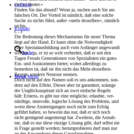
viel zu finster.«
Gedich­te
Fin­den Sie das absurd? Wenn ja, suchen auch Sie am
fal­schen Ort. Der Vor­teil ist näm­lich, daß eine sol­che
Suche zu nichts führt, außer »mehr des­sel­ben«, näm­lich
nichts.
Kon­takt
(…)
Die Bedeu­tung die­ses Mecha­nis­mus für unser The­ma
liegt auf der Hand. Er kann ohne die Not­wen­dig­keit
einer Spe­zi­al­aus­bil­dung auch vom Anfän­ger ange­wandt
Suche
wer­den – ja, er ist so weit ver­brei­tet, daß er seit den
Tagen Freuds Gene­ra­tio­nen von Spe­zia­lis­ten ein gutes
Ein- und Aus­kom­men bie­tet; wobei aller­dings zu
bemer­ken ist, daß sie ihn nicht das Mehr-des­sel­ben-
Rezept, son­dern Neu­ro­se nennen.
Menü
Menü
Doch nicht auf den Namen soll es uns ankom­men, son­
dern auf den Effekt. Die­ser aber ist garan­tiert, solan­ge
der Unglücks­aspi­rant sich an zwei ein­fa­che Regeln
hält: Ers­tens, es gibt nur eine mög­li­che, erlaub­te, ver­
nünf­ti­ge, sinn­vol­le, logi­sche Lösung des Pro­blems, und
wenn die­se Anstren­gun­gen noch nicht zum Erfolg
geführt haben, so beweist das nur, daß er sich noch
nicht genü­gend ange­strengt hat. Zwei­tens, die Annah­
me, daß es nur die­se ein­zi­ge Lösung gibt, darf selbst nie
in Fra­ge gestellt wer­den; her­um­pro­bie­ren darf man nur
an der Anwen­dung die­ser Grundannahme.