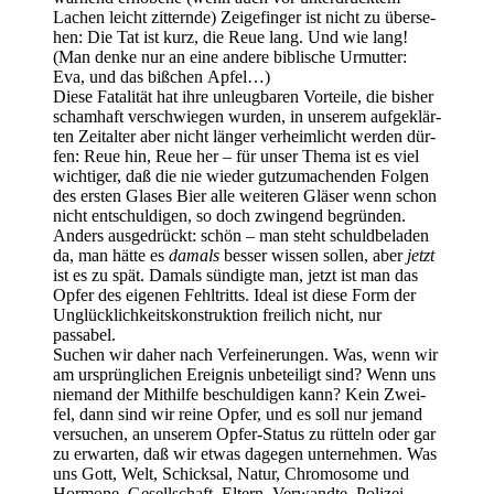
Lachen leicht zit­tern­de) Zei­ge­fin­ger ist nicht zu über­se­
hen: Die Tat ist kurz, die Reue lang. Und wie lang!
(Man den­ke nur an eine ande­re bibli­sche Urmut­ter:
Eva, und das biß­chen Apfel…)
Die­se Fata­li­tät hat ihre unleug­ba­ren Vor­tei­le, die bis­her
scham­haft ver­schwie­gen wur­den, in unse­rem auf­ge­klär­
ten Zeit­al­ter aber nicht län­ger ver­heim­licht wer­den dür­
fen: Reue hin, Reue her – für unser The­ma ist es viel
wich­ti­ger, daß die nie wie­der gut­zu­ma­chen­den Fol­gen
des ers­ten Gla­ses Bier alle wei­te­ren Glä­ser wenn schon
nicht ent­schul­di­gen, so doch zwin­gend begrün­den.
Anders aus­ge­drückt: schön – man steht schuld­be­la­den
da, man hät­te es
damals
bes­ser wis­sen sol­len, aber
jetzt
ist es zu spät. Damals sün­dig­te man, jetzt ist man das
Opfer des eige­nen Fehl­tritts. Ide­al ist die­se Form der
Unglück­lich­keits­kon­struk­ti­on frei­lich nicht, nur
passabel.
Suchen wir daher nach Ver­fei­ne­run­gen. Was, wenn wir
am ursprüng­li­chen Ereig­nis unbe­tei­ligt sind? Wenn uns
nie­mand der Mit­hil­fe beschul­di­gen kann? Kein Zwei­
fel, dann sind wir rei­ne Opfer, und es soll nur jemand
ver­su­chen, an unse­rem Opfer-Sta­tus zu rüt­teln oder gar
zu erwar­ten, daß wir etwas dage­gen unter­neh­men. Was
uns Gott, Welt, Schick­sal, Natur, Chro­mo­so­me und
Hor­mo­ne, Gesell­schaft, Eltern, Ver­wand­te, Poli­zei,