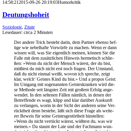
14:58:21
2015-09-26 20:19:03
Humor­kri­tik
Deu­tungs­ho­heit
Soziologie
,
Zitate
Lese­dau­er: cir­ca
2
Minu­ten
Der ande­re Trick besteht dar­in, dem Part­ner eben­so hef­
ti­ge wie nebel­haf­te Vor­wür­fe zu machen. Wenn er dann
wis­sen will, was Sie eigent­lich mei­nen, kön­nen Sie die
Fal­le mit dem zusätz­li­chen Hin­weis her­me­tisch schlie­
ßen: »Wenn du nicht der Mensch wärest, der du bist,
müß­test du mich nicht erst noch fra­gen. Der Umstand,
daß du nicht ein­mal weißt, wovon ich spre­che, zeigt
klar, welch‘ Geis­tes Kind du bist.« Und a pro­pos Geist:
Im Umgang mit soge­nann­ten Geis­tes­kran­ken wird die­
se Metho­de seit längs­ter Zeit mit gro­ßem Erfolg ange­
wen­det. In den sel­te­nen Fäl­len näm­lich, in denen der
Betref­fen­de es wagt, klipp und klar dar­über Aus­kunft
zu ver­lan­gen, wor­in in der Sicht der ande­ren sei­ne Ver­
rückt­heit denn bestehe, läßt sich die­se Fra­ge als wei­te­
rer Beweis für sei­ne Geis­tes­ge­stört­heit hin­stel­len:
»Wenn du nicht ver­rückt wärest, wüß­test du, was wir
mei­nen.« Da staunt der Laie und der Fach­mann wun­