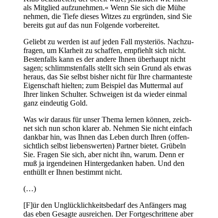
als Mit­glied auf­zu­neh­men.« Wenn Sie sich die Mühe
neh­men, die Tie­fe die­ses Wit­zes zu ergrün­den, sind Sie
bereits gut auf das nun Fol­gen­de vorbereitet.
Geliebt zu wer­den ist auf jeden Fall mys­te­ri­ös. Nach­zu­
fra­gen, um Klar­heit zu schaf­fen, emp­fiehlt sich nicht.
Bes­ten­falls kann es der ande­re Ihnen über­haupt nicht
sagen; schlimms­ten­falls stellt sich sein Grund als etwas
her­aus, das Sie selbst bis­her nicht für Ihre char­man­tes­te
Eigen­schaft hiel­ten; zum Bei­spiel das Mut­ter­mal auf
Ihrer lin­ken Schul­ter. Schwei­gen ist da wie­der ein­mal
ganz ein­deu­tig Gold.
Was wir dar­aus für unser The­ma ler­nen kön­nen, zeich­
net sich nun schon kla­rer ab. Neh­men Sie nicht ein­fach
dank­bar hin, was Ihnen das Leben durch Ihren (offen­
sicht­lich selbst lie­bens­wer­ten) Part­ner bie­tet. Grü­beln
Sie. Fra­gen Sie sich, aber nicht ihn, war­um. Denn er
muß ja irgend­ei­nen Hin­ter­ge­dan­ken haben. Und den
ent­hüllt er Ihnen bestimmt nicht.
(…)
[F]ür den Unglück­lich­keits­be­darf des Anfän­gers mag
das eben Gesag­te aus­rei­chen. Der Fort­ge­schrit­te­ne aber