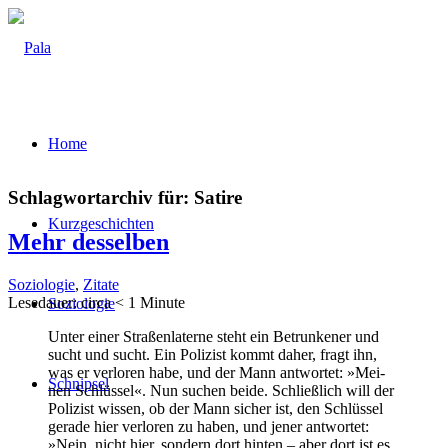
Home
Schlagwortarchiv für:
Satire
Kurz­ge­schich­ten
Mehr des­sel­ben
Soziologie
,
Zitate
Lese­dau­er: cir­ca
< 1
Minu­te
Sozio­lo­gie
Unter einer Stra­ßen­la­ter­ne steht ein Betrun­ke­ner und
sucht und sucht. Ein Poli­zist kommt daher, fragt ihn,
was er ver­lo­ren habe, und der Mann ant­wor­tet: »Mei­
Schnip­sel
nen Schlüs­sel«. Nun suchen bei­de. Schließ­lich will der
Poli­zist wis­sen, ob der Mann sicher ist, den Schlüs­sel
gera­de hier ver­lo­ren zu haben, und jener ant­wor­tet:
»Nein, nicht hier, son­dern dort hin­ten – aber dort ist es