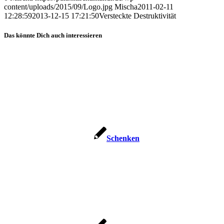
content/uploads/2015/09/Logo.jpg
Mischa
2011-02-11
12:28:59
2013-12-15 17:21:50
Ver­steck­te Destruktivität
Das könnte Dich auch interessieren
Schen­ken