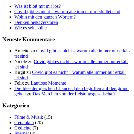
Was ist bloß mit mir los?
Covid gibt es nicht – war­um alle immer nur erkäl­tet sind
Wohin mit den gan­zen Wörtern?
Den­ken heißt zerstören
Wie es sein sollte
Neu­es­te Kommentare
Annette
zu
Covid gibt es nicht – war­um alle immer nur erkäl­
tet sind
Nicole
zu
Covid gibt es nicht – war­um alle immer nur erkäl­
tet sind
Birgit
zu
Covid gibt es nicht – war­um alle immer nur erkäl­
tet sind
Felix
zu
Laut­lo­se Momente
Die Idee der gleichen Chancen | den begriffen auf den grund
gehen
zu
Das Mär­chen von der Leistungsgesellschaft
Kate­go­rien
Filme & Musik
(15)
Gedanken
(20)
Gedichte
(7)
Internet
(3)