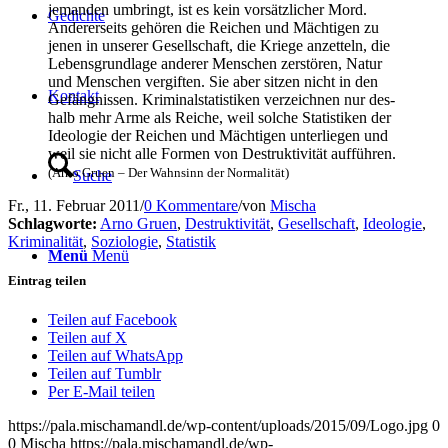
jeman­den umbringt, ist es kein vor­sätz­li­cher Mord.
Gedich­te
Ande­rer­seits gehö­ren die Rei­chen und Mäch­ti­gen zu
jenen in unse­rer Gesell­schaft, die Krie­ge anzet­teln, die
Lebens­grund­la­ge ande­rer Men­schen zer­stö­ren, Natur
und Men­schen ver­gif­ten. Sie aber sit­zen nicht in den
Kon­takt
Gefäng­nis­sen. Kri­mi­nal­sta­tis­ti­ken ver­zeich­nen nur des­
halb mehr Arme als Rei­che, weil sol­che Sta­tis­ti­ken der
Ideo­lo­gie der Rei­chen und Mäch­ti­gen unter­lie­gen und
weil sie nicht alle For­men von Destruk­ti­vi­tät aufführen.
(Arno Gruen – Der Wahn­sinn der Normalität)
Suche
Fr., 11. Februar 2011
/
0 Kommentare
/
von
Mischa
Schlagworte:
Arno Gruen
,
Destruktivität
,
Gesellschaft
,
Ideologie
,
Kriminalität
,
Soziologie
,
Statistik
Menü
Menü
Eintrag teilen
Teilen auf Facebook
Teilen auf X
Teilen auf WhatsApp
Teilen auf Tumblr
Per E-Mail teilen
https://pala.mischamandl.de/wp-content/uploads/2015/09/Logo.jpg
0
0
Mischa
https://pala.mischamandl.de/wp-