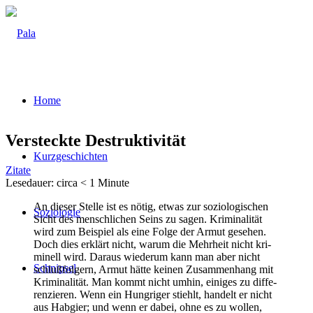
Home
Ver­steck­te Destruktivität
Kurz­ge­schich­ten
Zitate
Lese­dau­er: cir­ca
< 1
Minu­te
An die­ser Stel­le ist es nötig, etwas zur sozio­lo­gi­schen
Sozio­lo­gie
Sicht des mensch­li­chen Seins zu sagen. Kri­mi­na­li­tät
wird zum Bei­spiel als eine Fol­ge der Armut gese­hen.
Doch dies erklärt nicht, war­um die Mehr­heit nicht kri­
mi­nell wird. Dar­aus wie­der­um kann man aber nicht
Schnip­sel
schluß­fol­gern, Armut hät­te kei­nen Zusam­men­hang mit
Kri­mi­na­li­tät. Man kommt nicht umhin, eini­ges zu dif­fe­
ren­zie­ren. Wenn ein Hung­ri­ger stiehlt, han­delt er nicht
aus Hab­gier; und wenn er dabei, ohne es zu wol­len,