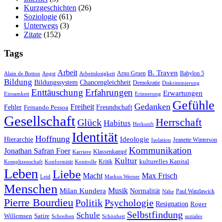
Kurzgeschichten
(26)
Soziologie
(61)
Unterwegs
(3)
Zitate
(152)
Tags
Arbeit
B. Traven
Arno Gruen
Babylon 5
Alain de Botton
Angst
Arbeitslosigkeit
Bildung
Bildungssystem
Chancengleichheit
Demokratie
Diskriminierung
Enttäuschung
Erfahrungen
Erwartungen
Einsamkeit
Erinnerung
Gefühle
Gedanken
Freiheit
Fehler
Freundschaft
Fernando Pessoa
Gesellschaft
Herrschaft
Glück
Habitus
Herkunft
Identität
Hoffnung
Hierarchie
Ideologie
Jeanette Winterson
Isolation
Kommunikation
Jonathan Safran Foer
Klassenkampf
Karriere
Kultur
Kritik
kulturelles Kapital
Komplizenschaft
Konformität
Kontrolle
Leben
Liebe
Macht
Max Frisch
Leid
Markus Werner
Menschen
Musik
Milan Kundera
Normalität
Paul Watzlawick
Nähe
Pierre Bourdieu
Politik
Psychologie
Resignation
Roger
Selbstfindung
Schule
Willemsen
Satire
Schreiben
Schönheit
soziales