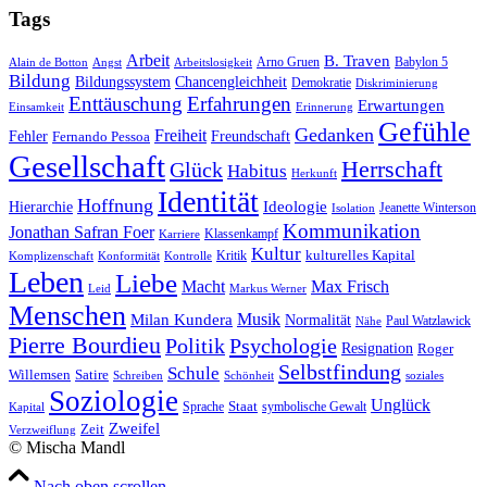
Tags
Arbeit
B. Traven
Arno Gruen
Babylon 5
Alain de Botton
Angst
Arbeitslosigkeit
Bildung
Bildungssystem
Chancengleichheit
Demokratie
Diskriminierung
Enttäuschung
Erfahrungen
Erwartungen
Einsamkeit
Erinnerung
Gefühle
Gedanken
Freiheit
Fehler
Freundschaft
Fernando Pessoa
Gesellschaft
Herrschaft
Glück
Habitus
Herkunft
Identität
Hoffnung
Hierarchie
Ideologie
Jeanette Winterson
Isolation
Kommunikation
Jonathan Safran Foer
Klassenkampf
Karriere
Kultur
Kritik
kulturelles Kapital
Komplizenschaft
Konformität
Kontrolle
Leben
Liebe
Macht
Max Frisch
Leid
Markus Werner
Menschen
Musik
Milan Kundera
Normalität
Paul Watzlawick
Nähe
Pierre Bourdieu
Politik
Psychologie
Resignation
Roger
Selbstfindung
Schule
Willemsen
Satire
Schreiben
Schönheit
soziales
Soziologie
Unglück
Sprache
Staat
symbolische Gewalt
Kapital
Zweifel
Zeit
Verzweiflung
© Mischa Mandl
Nach oben scrollen