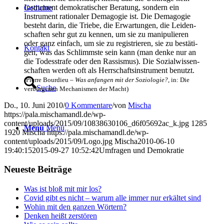
Instru­ment demo­kra­ti­scher Bera­tung, son­dern ein
Gedich­te
Instru­ment ratio­na­ler Dem­ago­gie ist. Die Dem­ago­gie
besteht dar­in, die Trie­be, die Erwar­tun­gen, die Lei­den­
schaf­ten sehr gut zu ken­nen, um sie zu mani­pu­lie­ren
oder ganz ein­fach, um sie zu regis­trie­ren, sie zu bestä­ti­
Kon­takt
gen, was das Schlimms­te sein kann (man den­ke nur an
die Todes­stra­fe oder den Ras­sis­mus). Die Sozi­al­wis­sen­
schaf­ten wer­den oft als Herr­schafts­in­stru­ment benutzt.
(Pierre Bour­dieu –
Was anfan­gen mit der Sozio­lo­gie?
, in: Die
Suche
ver­bor­ge­nen Mecha­nis­men der Macht)
Do., 10. Juni 2010
/
0 Kommentare
/
von
Mischa
https://pala.mischamandl.de/wp-
content/uploads/2015/09/10838630106_d6f05692ac_k.jpg
1285
Menü
Menü
1920
Mischa
https://pala.mischamandl.de/wp-
content/uploads/2015/09/Logo.jpg
Mischa
2010-06-10
19:40:15
2015-09-27 10:52:42
Umfra­gen und Demokratie
Neu­es­te Beiträge
Was ist bloß mit mir los?
Covid gibt es nicht – war­um alle immer nur erkäl­tet sind
Wohin mit den gan­zen Wörtern?
Den­ken heißt zerstören