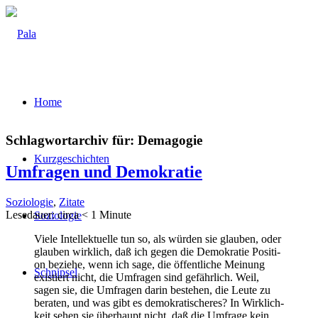
Home
Schlagwortarchiv für:
Demagogie
Kurz­ge­schich­ten
Umfra­gen und Demokratie
Soziologie
,
Zitate
Lese­dau­er: cir­ca
< 1
Minu­te
Sozio­lo­gie
Vie­le Intel­lek­tu­el­le tun so, als wür­den sie glau­ben, oder
glau­ben wirk­lich, daß ich gegen die Demo­kra­tie Posi­ti­
on bezie­he, wenn ich sage, die öffent­li­che Mei­nung
Schnip­sel
exis­tiert nicht, die Umfra­gen sind gefähr­lich. Weil,
sagen sie, die Umfra­gen dar­in bestehen, die Leu­te zu
bera­ten, und was gibt es demo­kra­ti­sche­res? In Wirk­lich­
keit sehen sie über­haupt nicht, daß die Umfra­ge kein