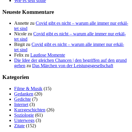
Wie es sein sollte
Neu­es­te Kommentare
Annette
zu
Covid gibt es nicht – war­um alle immer nur erkäl­
tet sind
Nicole
zu
Covid gibt es nicht – war­um alle immer nur erkäl­
tet sind
Birgit
zu
Covid gibt es nicht – war­um alle immer nur erkäl­
tet sind
Felix
zu
Laut­lo­se Momente
Die Idee der gleichen Chancen | den begriffen auf den grund
gehen
zu
Das Mär­chen von der Leistungsgesellschaft
Kate­go­rien
Filme & Musik
(15)
Gedanken
(20)
Gedichte
(7)
Internet
(3)
Kurzgeschichten
(26)
Soziologie
(61)
Unterwegs
(3)
Zitate
(152)