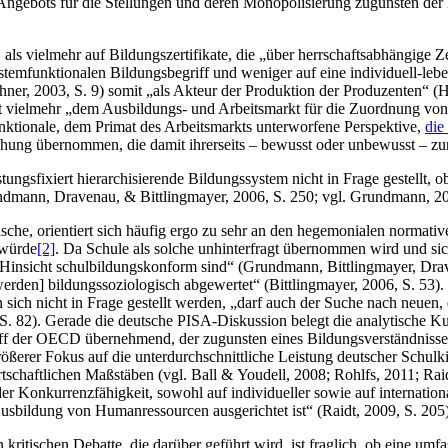
nge­bots für die Stel­lun­gen und deren Mono­po­li­sie­rung zuguns­ten der
s viel­mehr auf Bil­dungs­zer­ti­fi­ka­te, die „über herr­schafts­ab­hän­gi­ge Z
m­funk­tio­na­len Bil­dungs­be­griff und weni­ger auf eine indi­vi­du­ell-lebens
­ner, 2003, S. 9) somit „als Akteur der Pro­duk­ti­on der Pro­du­zen­ten“ (He
lt viel­mehr „dem Aus­bil­dungs- und Arbeits­markt für die Zuord­nung von Per­
­tio­na­le, dem Pri­mat des Arbeits­markts unter­wor­fe­ne Per­spek­ti­ve,
die
chung über­nom­men, die damit ihrer­seits – bewusst oder unbe­wusst – zur
ngs­fi­xiert hier­ar­chi­sie­ren­de Bil­dungs­sys­tem nicht in Fra­ge gestellt, o
und­mann, Dra­ven­au, & Bitt­ling­may­er, 2006, S. 250; vgl. Grund­mann, 2
ti­sche, ori­en­tiert sich häu­fig ergo zu sehr an den hege­mo­nia­len nor­ma­
 wür­de
[2]
. Da Schu­le als sol­che unhin­ter­fragt über­nom­men wird und sich
er Hin­sicht schul­bil­dungs­kon­form sind“ (Grund­mann, Bitt­ling­may­er, D
r­den] bil­dungs­so­zio­lo­gisch abge­wer­tet“ (Bitt­ling­may­er, 2006, S. 53).
ng an sich nicht in Fra­ge gestellt wer­den, „darf auch der Suche nach neu­en, d
82). Gera­de die deut­sche PISA-Dis­kus­si­on belegt die ana­ly­ti­sche Kurz­
e­griff der OECD über­neh­mend, der zuguns­ten eines Bil­dungs­ver­ständ­nis­ses 
­ße­rer Fokus auf die unter­durch­schnitt­li­che Leis­tung deut­scher Schul­k
wirt­schaft­li­chen Maß­stä­ben (vgl. Ball & You­dell, 2008; Roh­lfs, 2011; 
 Kon­kur­renz­fä­hig­keit, sowohl auf indi­vi­du­el­ler sowie auf inter­na­tio
­te Aus­bil­dung von Human­res­sour­cen aus­ge­rich­tet ist“ (Raidt, 2009, S. 205
n kri­ti­schen Debat­te, die dar­über geführt wird, ist frag­lich, ob eine umf