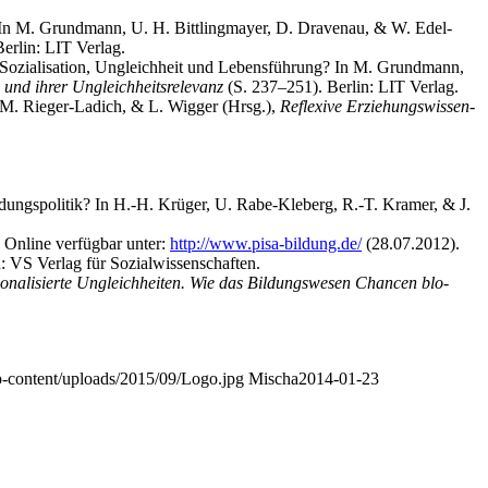
­on. In M. Grund­mann, U. H. Bitt­ling­may­er, D. Dra­ven­au, & W. Edel­
er­lin: LIT Verlag.
n Sozia­li­sa­ti­on, Ungleich­heit und Lebens­füh­rung? In M. Grund­mann,
n und ihrer Ungleich­heits­re­le­vanz
(S. 237–251). Ber­lin: LIT Verlag.
er, M. Rie­ger-Ladich, & L. Wig­ger (Hrsg.),
Refle­xi­ve Erzie­hungs­wis­sen­
l­dungs­po­li­tik? In H.-H. Krü­ger, U. Rabe-Kle­berg, R.-T. Kra­mer, & J.
f. Online ver­füg­bar unter:
http://www.pisa-bildung.de/
(28.07.2012).
: VS Ver­lag für Sozialwissenschaften.
­tio­na­li­sier­te Ungleich­hei­ten. Wie das Bil­dungs­we­sen Chan­cen blo­
p-content/uploads/2015/09/Logo.jpg
Mischa
2014-01-23