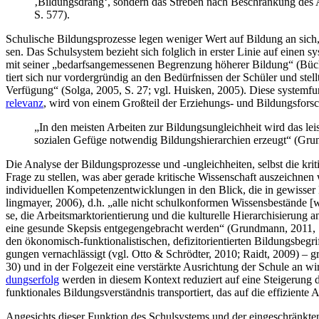
‚Bil­dungs­drang‘, son­dern das Stre­ben nach Beschrän­kung des A
S. 577).
Schu­li­sche Bil­dungs­pro­zes­se legen weni­ger Wert auf Bil­dung an sich, al
sen. Das Schul­sys­tem bezieht sich folg­lich in ers­ter Linie auf einen sys­te
mit sei­ner „bedarfs­an­ge­mes­se­nen Begren­zung höhe­rer Bil­dung“ (Büch
tiert sich nur vor­der­grün­dig an den Bedürf­nis­sen der Schü­ler und stel
Ver­fü­gung“ (Sol­ga, 2005, S. 27; vgl. Huis­ken, 2005). Die­se sys­tem­funk
re­le­vanz
, wird von einem Groß­teil der Erzie­hungs- und Bil­dungs­for­s
„In den meis­ten Arbei­ten zur Bil­dungs­un­gleich­heit wird das leis­tu
sozia­len Gefü­ge not­wen­dig Bil­dungs­hier­ar­chien erzeugt“ (Gr
Die Ana­ly­se der Bil­dungs­pro­zes­se und ‑ungleich­hei­ten, selbst die kri­
Fra­ge zu stel­len, was aber gera­de kri­ti­sche Wis­sen­schaft aus­zeich­nen
indi­vi­du­el­len Kom­pe­tenz­ent­wick­lun­gen in den Blick, die in gewis­s
ling­may­er, 2006), d.h. „alle nicht schul­kon­for­men Wis­sens­be­stän­de [we
se, die Arbeits­markt­ori­en­tie­rung und die kul­tu­rel­le Hier­ar­chi­sie­ru
eine gesun­de Skep­sis ent­ge­gen­ge­bracht wer­den“ (Grund­mann, 2011, S. 
den öko­no­misch-funk­tio­na­lis­ti­schen, defi­zit­ori­en­tier­ten Bil­dungs­b
gun­gen ver­nach­läs­sigt (vgl. Otto & Schröd­ter, 2010; Raidt, 2009) – grö
30) und in der Fol­ge­zeit eine ver­stärk­te Aus­rich­tung der Schu­le an 
dungs­er­folg
wer­den in die­sem Kon­text redu­ziert auf eine Stei­ge­rung der
funk­tio­na­les Bil­dungs­ver­ständ­nis trans­por­tiert, das auf die effi­zi­en
Ange­sichts die­ser Funk­ti­on des Schul­sys­tems und der ein­ge­schränk­te