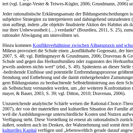
iert (vgl. Lan­ge-Ves­ter & Tei­wes-Küg­ler, 2006; Grund­mann, 2006) und ni
Jeder ratio­na­lis­ti­sche Erklä­rungs­an­satz der Bil­dungs­ent­schei­dun­gen 
sub­jek­ti­ve Stra­te­gien zu inter­pre­tie­ren und dahin­ge­hend umzu­deu
si­on auf­liegt, indem „die objek­tiv fina­li­sier­te Akti­on des Habi­tus als
nur ihrer Unbe­wusst­heit (…) ver­dankt“ (Bour­dieu, 2011, S. 25), zumal es tr
ratio­na­ler Abwä­gung am sinn­volls­ten sei.
Hin­zu kom­men
Kon­flikt­ver­hält­nis­se zwi­schen All­tags­pra­xis und schu­
Milieus pro­vo­ziert die Schu­le einen „kon­flikt­haf­te Gegen­satz, der hie
2007, S. 48; vgl. Bitt­ling­may­er & Grund­mann, 2006; Dra­ven­au & Groh-Sa
Schu­le und gegen das Her­kunfts­mi­lieu oder zuguns­ten des Her­kunfts­m
jeweils ande­ren nichts wert“ (ebd., S. 49). Spä­tes­tens an die­ser Stel­le so
‑bedro­hen­de Ein­flüs­se und poten­ti­el­le Ent­frem­dungs­pro­zes­se größ­
frem­dung und Ent­beh­rung und die damit ein­her­ge­hen­den Zumu­tun­gen i
gem Bil­dungs­sta­tus zu beob­ach­ten­de Selbst­eli­mi­nie­rung aus dem S
als Selbst­schutz ver­stan­den wer­den, um „der wei­te­ren Kon­fron­ta­ti­
may­er, & Bau­er, 2003, S. 39; vgl. Dit­ton, 2010; Dra­ven­au, 2006).
Unzu­rei­chen­de ana­ly­ti­sche Schär­fe wei­sen die Ratio­nal-Choice-Theo­
2007), der von der mate­ri­el­len und kul­tu­rel­len Situa­ti­on der Fami­lie 
weil die Aus­bil­dungs­we­ge unter­schied­li­che Kos­ten und Nut­zen auf­w
Ver­fü­gung steht. Die­se Vor­stel­lung ist erneut als ratio­na­lis­tisch zurüc
äußert, son­dern auch im Den­ken, der Wahr­neh­mung und somit dem Habi
kul­tu­rel­les Kapi­tal
ver­fü­gen und „lebens­welt­lich gera­de dar­auf ange­wi