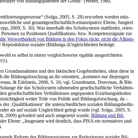
 Besit­zer von Bil­dungs­pa­ten­ten der Grund“ (Weber, 1980,
er­ti­fi­zie­rungs­pro­zes­se“ (Sol­ga, 2005, S. 28) erwor­ben wer­den müs­
­welt­li­che und gesamt­ge­sell­schaft­lich-eman­zi­pa­ti­ve Ebe­ne, fun­giert
pp, 2009, S. 30). Was inner­halb des Schul­sys­tems statt­fin­det, ori­en­
so­nen zu Posi­tio­nen Qua­li­fi­ka­ti­ons- bzw. Kom­pe­tenz­si­gna­le zur
 die Ver­wert­bar­keit von Bil­dung in den Fokus rückt, nicht die All­tags­
 Repro­duk­ti­on sozia­ler (Bildungs-)Ungleichheiten beiträgt:
bwohl es selbst in einem ver­gleichs­wei­se ega­li­tär aus­ge­rich­te­ten
011).
ti­ven Grund­an­nah­men und den fak­ti­schen Gege­ben­hei­ten, ohne die­se in
 die Bil­dungs­for­schung an ihr ori­en­tiert, „kom­men nur die­je­ni­gen
ra­ven­au, & Edel­stein, 2006, S. 16; vgl. Grund­mann, Dra­ven­au, & Bitt­
 Solan­ge die das Schul­sys­tem rah­men­den gesell­schaft­li­che Ver­hält­nis­
en gesell­schaft­li­chen Ver­hält­nis­sen ange­pass­ten Erzie­hungs­idea­len
sich­tig­keit wei­ter Tei­le von Poli­tik und Bil­dungs­for­schung, da –
der ‚Qua­li­fi­ka­tio­nen‘ die unter­schied­li­chen sozia­len Bil­dungs­be­din­
in­der als auf sozia­le Ungleich­heit gelegt wur­de (vgl. Sol­ga, 2005, S.
Raidt, 2009) gefor­dert und auch umge­setzt wur­de.
Bil­dung und Bil­
­na­ler Ebe­ne: „Ins­ge­samt wird deut­lich, dass PISA ein nor­ma­ti­ves und
).
as­sen­de Reform des Bil­dungs­sys­tems zur Redu­zie­rung sozia­ler Bil­