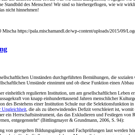
che Stand­bild des Men­schen! Wir sind so hier­her­ge­flo­gen, wie wir wirk­
 das nicht hinnehmen!
0
Mischa
https://pala.mischamandl.de/wp-content/uploads/2015/09/Log
ung
ll­schaft­li­chen Umstän­den durch­ge­führ­ten Bemü­hun­gen, die sozia­len C
ll­schaft­li­chen Umstän­de ein­nimmt und ob die­se Funk­ti­on einen Abbau so
in­heit­lich regu­lier­ten Insti­tu­ti­on, um am gesell­schaft­li­chen Leben 
us­sa­ge­kraft von knapp ein­hun­dert­tau­send Jah­ren mensch­li­cher Kul­tur­
­on des Bestehens einer Insti­tu­ti­on Schu­le nur die Selek­ti­ons­funk­ti­on 
er Ungleich­heit
, die als zu über­win­den­des Defi­zit ver­schlei­ert ist, womit d
 immer ein Herr­schafts­in­stru­ment, das das Exklu­die­ren und Fest­le­gen von 
r­nen, ent­ge­gen­steht“ (Bitt­ling­may­er & Grund­mann, 2006, S. 94):
 von gere­gel­ten Bil­dungs­gän­gen und Fach­prü­fun­gen laut wer­den hören,