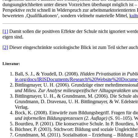
dungs­un­gleich­hei­ten unter die­sen Vor­zei­chen über­haupt mög­lich ist 
Per­spek­ti­ve recht schnell in Wider­spruch zur arbeits­markt­ori­en­tier­t
bewer­te­ten ‚Qua­li­fi­ka­tio­nen‘, son­dern viel­mehr mate­ri­el­le Mit­tel,
kul­t
[1]
Damit sol­len die posi­ti­ven Effek­te der Schu­le nicht igno­riert wer­den,
eigen sind.
[2]
Die­ser ein­ge­schränk­te sozio­lo­gi­sche Blick ist zum Teil sicher 
Lite­ra­tur:
Ball, S. J., & You­dell, D. (2008).
Hid­den Pri­va­tis­a­ti­on in Publi
ie.org/docs/IRISDocuments/Research%20Website%20Documen
Bitt­ling­may­er, U. H. (2006). Grund­zü­ge einer mehr­di­men­sio­na­l
und Milieu. Zur Ana­ly­se milieu­spe­zi­fi­scher All­tags­prak­ti­ken un
Bitt­ling­may­er, U. H., & Grund­mann, M. (2006). Die Schu­le als
Grund­mann, D. Dra­ven­au, U. H. Bitt­ling­may­er, & W. Edel­stei
Verlag.
Bock, K. (2008). Ein­wür­fe zum Bil­dungs­be­griff. Fra­gen für di
und infor­mel­len Bil­dungs­pro­zes­sen (2. Auf­la­ge)
(S. 91–105). Wi
Bour­dieu, P. (2001). Die kon­ser­va­ti­ve Schu­le. In P. Bour­dieu,
W
Büch­ner, P. (2003). Stich­wort: Bil­dung und sozia­le Ungleich­he
Grund­mann, M. (2011). Sozia­li­sa­ti­on – Erzie­hung – Bil­dung: E