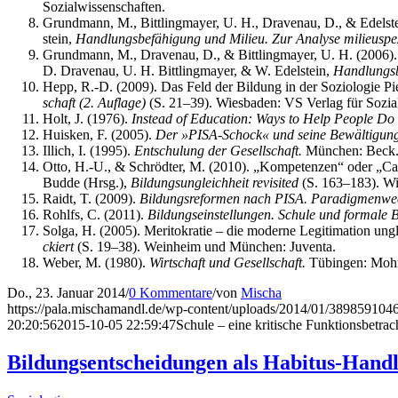
Sozialwissenschaften.
Grund­mann, M., Bitt­ling­may­er, U. H., Dra­ven­au, D., & Edel­stein
stein,
Hand­lungs­be­fä­hi­gung und Milieu. Zur Ana­ly­se milieu­spe­zi­
Grund­mann, M., Dra­ven­au, D., & Bitt­ling­may­er, U. H. (2006). Mi
D. Dra­ven­au, U. H. Bitt­ling­may­er, & W. Edel­stein,
Hand­lungs­be
Hepp, R.-D. (2009). Das Feld der Bil­dung in der Sozio­lo­gie Pierr
schaft (2. Auf­la­ge)
(S. 21–39). Wies­ba­den: VS Ver­lag für Sozi
Holt, J. (1976).
Ins­tead of Edu­ca­ti­on: Ways to Help Peo­p­le Do 
Huis­ken, F. (2005).
Der »PISA-Schock« und sei­ne Bewäl­ti­gun
Illich, I. (1995).
Ent­schu­lung der Gesell­schaft.
Mün­chen: Beck
Otto, H.-U., & Schröd­ter, M. (2010). „Kom­pe­ten­zen“ oder „Capa­b
Bud­de (Hrsg.),
Bil­dungs­un­gleich­heit revi­si­ted
(S. 163–183). Wie
Raidt, T. (2009).
Bil­dungs­re­for­men nach PISA. Para­dig­men­wec
Roh­lfs, C. (2011).
Bil­dungs­ein­stel­lun­gen. Schu­le und for­ma­le
Sol­ga, H. (2005). Meri­to­kra­tie – die moder­ne Legi­ti­ma­ti­on un
ckiert
(S. 19–38). Wein­heim und Mün­chen: Juventa.
Weber, M. (1980).
Wirt­schaft und Gesell­schaft.
Tübin­gen: Mohr
Do., 23. Januar 2014
/
0 Kommentare
/
von
Mischa
https://pala.mischamandl.de/wp-content/uploads/2014/01/38985910
20:20:56
2015-10-05 22:59:47
Schu­le – eine kri­ti­sche Funktionsbetra
Bil­dungs­ent­schei­dun­gen als Habitus-Han