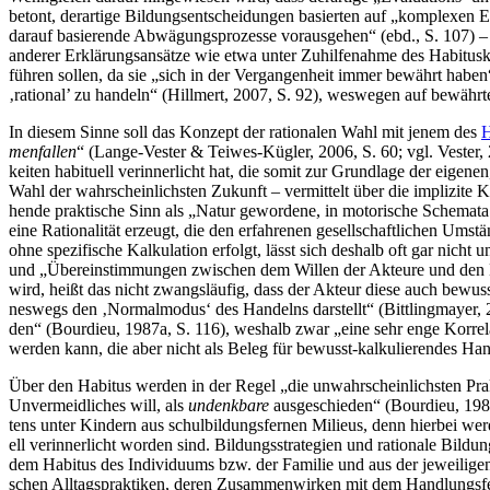
betont, der­ar­ti­ge Bil­dungs­ent­schei­dun­gen basier­ten auf „kom­ple­xen 
dar­auf basie­ren­de Abwä­gungs­pro­zes­se vor­aus­ge­hen“ (ebd., S. 107) –
ande­rer Erklä­rungs­an­sät­ze wie etwa unter Zuhil­fe­nah­me des Habi­tus­
füh­ren sol­len, da sie „sich in der Ver­gan­gen­heit immer bewährt haben“ 
‚ratio­nal’ zu han­deln“ (Hill­mert, 2007, S. 92), wes­we­gen auf bewähr­t
In die­sem Sin­ne soll das Kon­zept der ratio­na­len Wahl mit jenem des
H
men­fal­len
“ (Lan­ge-Ves­ter & Tei­wes-Küg­ler, 2006, S. 60; vgl. Ves­ter,
kei­ten habi­tu­ell ver­in­ner­licht hat, die somit zur Grund­la­ge der eige­nen
Wahl der wahr­schein­lichs­ten Zukunft – ver­mit­telt über die impli­zi­te 
hen­de prak­ti­sche Sinn als „Natur gewor­de­ne, in moto­ri­sche Sche­ma­ta 
eine Ratio­na­li­tät erzeugt, die den erfah­re­nen gesell­schaft­li­chen Ums
ohne spe­zi­fi­sche Kal­ku­la­ti­on erfolgt, lässt sich des­halb oft gar nic
und „Über­ein­stim­mun­gen zwi­schen dem Wil­len der Akteu­re und den Le
wird, heißt das nicht zwangs­läu­fig, dass der Akteur die­se auch bewusst 
nes­wegs den ‚Nor­mal­mo­dus‘ des Han­delns dar­stellt“ (Bitt­ling­may­er,
den“ (Bour­dieu, 1987a, S. 116), wes­halb zwar „eine sehr enge Kor­re­la­ti
wer­den kann, die aber nicht als Beleg für bewusst-kal­ku­lie­ren­des Ha
Über den Habi­tus wer­den in der Regel „die unwahr­schein­lichs­ten Prak
Unver­meid­li­ches will, als
undenk­ba­re
aus­ge­schie­den“ (Bour­dieu, 198
tens unter Kin­dern aus schul­bil­dungs­fer­nen Milieus, denn hier­bei wer­
ell ver­in­ner­licht wor­den sind. Bil­dungs­stra­te­gien und ratio­na­le Bil
dem Habi­tus des Indi­vi­du­ums bzw. der Fami­lie und aus der jewei­li­gen
schen All­tags­prak­ti­ken, deren Zusam­men­wir­ken mit dem Hand­lungs­fel