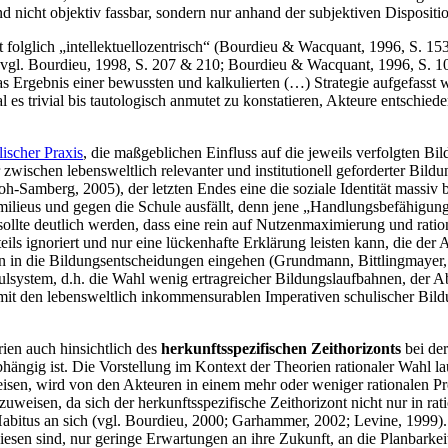
cht objek­tiv fass­bar, son­dern nur anhand der sub­jek­ti­ven Dis­po­si­tio­
ist folg­lich „intel­lek­tu­ello­zen­trisch“ (Bour­dieu & Wac­quant, 1996, S. 153
­ten (vgl. Bour­dieu, 1998, S. 207 & 210; Bour­dieu & Wac­quant, 1996, S. 1
 das Ergeb­nis einer bewuss­ten und kal­ku­lier­ten (…) Stra­te­gie auf­ge­fasst 
i­vi­al bis tau­to­lo­gisch anmu­tet zu kon­sta­tie­ren, Akteu­re ent­schie­den s
li­scher Pra­xis
, die maß­geb­li­chen Ein­fluss auf die jeweils ver­folg­ten Bi
r zwi­schen lebens­welt­lich rele­van­ter und insti­tu­tio­nell gefor­der­ter 
m­berg, 2005), der letz­ten Endes eine die sozia­le Iden­ti­tät mas­siv beei
i­lieus und gegen die Schu­le aus­fällt, denn jene „Hand­lungs­be­fä­hi­gun
ll­te deut­lich wer­den, dass eine rein auf Nut­zen­ma­xi­mie­rung und ratio­na­l
ten­teils igno­riert und nur eine lücken­haf­te Erklä­rung leis­ten kann, die d
n die Bil­dungs­ent­schei­dun­gen ein­ge­hen (Grund­mann, Bitt­ling­may­er, 
chul­sys­tem, d.h. die Wahl wenig ertrag­rei­cher Bil­dungs­lauf­bah­nen, de
on mit den lebens­welt­lich inkom­men­sur­a­blen Impe­ra­ti­ven schu­li­sch
rien auch hin­sicht­lich des
her­kunfts­spe­zi­fi­schen Zeit­ho­ri­zonts
bei der
abhän­gig ist. Die Vor­stel­lung im Kon­text der Theo­rien ratio­na­ler Wahl lau­
ei­sen, wird von den Akteu­ren in einem mehr oder weni­ger ratio­na­len Pro­
k­zu­wei­sen, da sich der her­kunfts­spe­zi­fi­sche Zeit­ho­ri­zont nicht nur in
­tus an sich (vgl. Bour­dieu, 2000; Gar­ham­mer, 2002; Levi­ne, 1999). D
e­sen sind, nur gerin­ge Erwar­tun­gen an ihre Zukunft, an die Plan­bar­keit ih