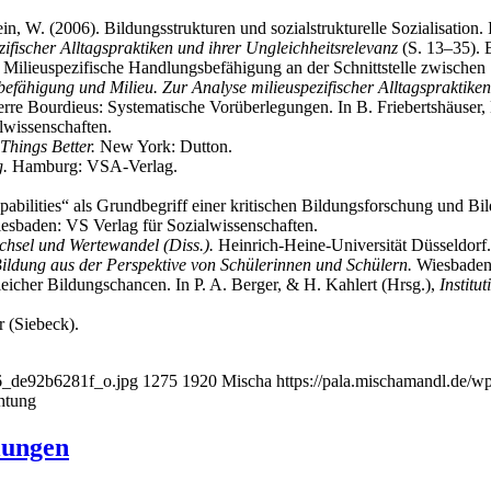
, W. (2006). Bil­dungs­struk­tu­ren und sozi­al­struk­tu­rel­le Sozia­li­sa­ti
fi­scher All­tags­prak­ti­ken und ihrer Ungleich­heits­re­le­vanz
(S. 13–35). B
lieu­spe­zi­fi­sche Hand­lungs­be­fä­hi­gung an der Schnitt­stel­le zwi­sche
­fä­hi­gung und Milieu. Zur Ana­ly­se milieu­spe­zi­fi­scher All­tags­prak­ti­ke
e Bour­dieus: Sys­te­ma­ti­sche Vor­über­le­gun­gen. In B. Frie­berts­häu­s
alwissenschaften.
Things Bet­ter.
New York: Dutton.
g.
Ham­burg: VSA-Verlag.
.
i­li­ties“ als Grund­be­griff einer kri­ti­schen Bil­dungs­for­schung und Bi
s­ba­den: VS Ver­lag für Sozialwissenschaften.
h­sel und Wer­te­wan­del (Diss.).
Hein­rich-Hei­ne-Uni­ver­si­tät Düs­sel­dor
 Bil­dung aus der Per­spek­ti­ve von Schü­le­rin­nen und Schü­lern.
Wies­ba­den
glei­cher Bil­dungs­chan­cen. In P. A. Ber­ger, & H. Kah­lert (Hrsg.),
Insti­tu
 (Sie­beck).
46_de92b6281f_o.jpg
1275
1920
Mischa
https://pala.mischamandl.de/w
chtung
dlungen