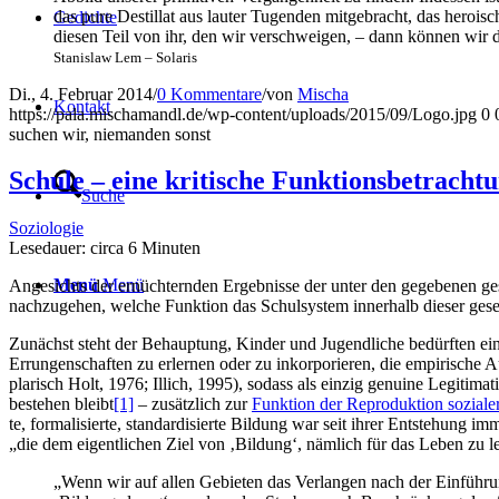
das pure Destil­lat aus lau­ter Tugen­den mit­ge­bracht, das heroi­s
Gedich­te
die­sen Teil von ihr, den wir ver­schwei­gen, – dann kön­nen wir
Sta­nis­law Lem – Solaris
Di., 4. Februar 2014
/
0 Kommentare
/
von
Mischa
Kon­takt
https://pala.mischamandl.de/wp-content/uploads/2015/09/Logo.jpg
0
suchen wir, nie­man­den sonst
Schu­le – eine kri­ti­sche Funktionsbetracht
Suche
Soziologie
Lese­dau­er: cir­ca
6
Minu­ten
Menü
Menü
Ange­sichts der ernüch­tern­den Ergeb­nis­se der unter den gege­be­nen gese
nach­zu­ge­hen, wel­che Funk­ti­on das Schul­sys­tem inner­halb die­ser gese
Zunächst steht der Behaup­tung, Kin­der und Jugend­li­che bedürf­ten einer e
Errun­gen­schaf­ten zu erler­nen oder zu inkor­po­rie­ren, die empi­ri­sche A
pla­risch Holt, 1976; Illich, 1995), sodass als ein­zig genui­ne Legi­ti­ma­ti
bestehen bleibt
[1]
– zusätz­lich zur
Funk­ti­on der Repro­duk­ti­on sozia­l
te, for­ma­li­sier­te, stan­dar­di­sier­te Bil­dung war seit ihrer Ent­ste­hung
„die dem eigent­li­chen Ziel von ‚Bil­dung‘, näm­lich für das Leben zu le
„Wenn wir auf allen Gebie­ten das Ver­lan­gen nach der Ein­füh­rung