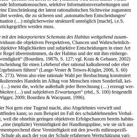
Infor­ma­ti­ons­su­chen, selek­ti­ve Infor­ma­ti­ons­ver­ar­bei­tun­gen und
e Ein­schrän­kung der latent ratio­na­lis­ti­schen Sicht­wei­se zuguns­ten
führt wer­den, die zu siche­ren und ‚auto­ma­ti­schen Ent­schei­dun­gen‘
­ti­on (…) mög­li­cher­wei­se struk­tu­rell unmög­lich [macht], i.e.S.
urück­ge­grif­fen wer­den muss.
­se mit den inkor­po­rier­ten Sche­ma­ta des Habi­tus weit­ge­hend zusam­
i­du­um die objek­ti­ven Per­spek­ti­ven, Chan­cen und Wahr­schein­lich­
 objek­ti­ve Mög­lich­kei­ten und sub­jek­ti­ve Ent­schei­dun­gen in einer Art
der Regel über­ein­stim­men, da der Habi­tus und der mit ihm ein­her­ge­
 Not­wen­dig­keit“ (Bour­dieu, 1987b, S. 127; vgl. Krais & Gebau­er, 2002)
­schei­dung für einen Lehr­be­ruf eher ratio­nal kal­ku­lie­rend oder eher
en Ergeb­nis­sen füh­ren“ (Lan­ge-Ves­ter & Tei­wes-Küg­ler, 2006, S. 60)
. 273). Wenn also eine ratio­na­le Wahl per Beob­ach­tung kon­stru­iert
ku­lie­ren­des Han­deln im All­tag von Men­schen einen Son­der­fall, kei­
e­gien (…) meist die, wel­che außer­halb jeder Berech­nung (…) erzeugt wer­
h­kei­ten
(…) und
sub­jek­ti­ven Erwar­tun­gen
“ (ebd., S. 100) fest­ge­stellt
2; Wig­ger, 2009; Bour­dieu & Wac­quant, 1996).
 der Not gern eine Tugend macht, also Abge­lehn­tes ver­wirft und
­fin­den kann; so zum Bei­spiel im Fall des schul­ab­leh­nen­den Ver­hal­
, weil die ohne­hin gerin­gen objek­ti­ven Erfolgs­chan­cen bereits habi­tu­
„eine (impli­zi­te) Ver­nünf­tig­keit der Hand­lungs­plä­ne, wie sie sich aus
ntspre­chend die­se Ver­nünf­tig­keit mit den jeweils milieu­spe­zi­fi­
 Schu­le als auch der von der Schu­le erfah­re­nen Wert­schät­zung vari­