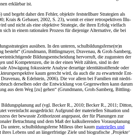
nen erklär­bar ist.
) und begeht daher den Feh­ler, objek­tiv fest­stell­ba­re Stra­te­gien als
00; Krais & Gebau­er, 2002, S. 23), womit er einer retro­spek­ti­ven Illu­
wird und nicht als eine objek­ti­ve Stra­te­gie, die ihren Erfolg viel­fach
ich in einem ratio­na­len Pro­zess für die­je­ni­ge Alter­na­ti­ve, die bei
l­dungs­stra­te­gien aus­üben. In den unte­ren, schulbildungsferne(re)n
Bil­dung besteht“ (Grund­mann, Bitt­ling­may­er, Dra­ven­au, & Groh-Sam­berg,
n­träch­ti­gen­de Bil­dungs­ent­schei­dung her­vor­ruft, die zuguns­ten der
­gen und Kom­pe­ten­zen, die in der einen Welt zäh­len, sind in der
e Abwä­gung fokus­sier­te Ana­ly­se der­ar­ti­ge iden­ti­täts­stif­ten­de oder
er Akteurs­per­spek­ti­ve kaum gerecht wird, da auch die zu erwar­ten­de Ent­
Dra­ven­au, & Edel­stein, 2006). Die vor allem bei Fami­li­en mit nied­ri­
r Abbruch der­sel­ben oder die Ent­wick­lung von Gegen­wel­ten kann dar­um
er Bil­dung aus dem Weg [zu] gehen“ (Grund­mann, Groh-Sam­berg, Bitt­ling­
 Bil­dungs­pla­nung auf (vgl. Becker R., 2010; Becker R., 2011; Dit­ton,
tet ver­ein­facht aus­ge­drückt: Auf­grund der mate­ri­el­len Situa­ti­on und
zess der bewuss­te Zeit­ho­ri­zont ange­passt, der für Pla­nun­gen zur
 ratio­na­ler Betrach­tung und dem Maß der kal­ku­lie­ren­den Vor­aus­pla­nung
a unte­re, schul­bil­dungs­fer­ne Milieus über kaum
mate­ri­el­les und
res Lebens und an län­ger­fris­ti­ge Zie­le und bio­gra­fi­sche ‚Pro­jek­te‘