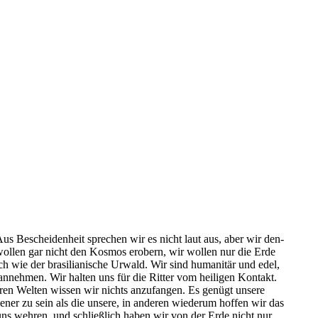
Aus Beschei­den­heit spre­chen wir es nicht laut aus, aber wir den­
r wol­len gar nicht den Kos­mos erobern, wir wol­len nur die Erde
h wie der bra­si­lia­ni­sche Urwald. Wir sind huma­ni­tär und edel,
anneh­men. Wir hal­ten uns für die Rit­ter vom hei­li­gen Kon­takt.
ren Wel­ten wis­sen wir nichts anzu­fan­gen. Es genügt unse­re
­me­ner zu sein als die unse­re, in ande­ren wie­der­um hof­fen wir das
ir uns weh­ren, und schließ­lich haben wir von der Erde nicht nur