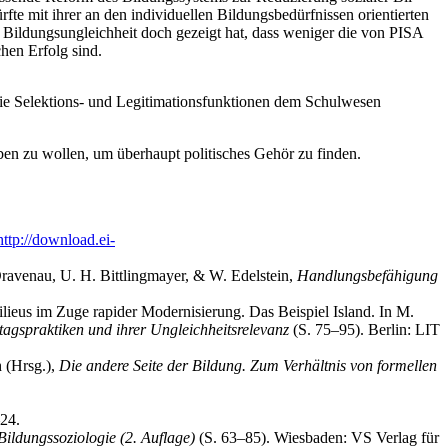
rf­te mit ihrer an den indi­vi­du­el­len Bil­dungs­be­dürf­nis­sen ori­en­tier­ten
 zur Bil­dungs­un­gleich­heit doch gezeigt hat, dass weni­ger die von PISA
schen Erfolg sind.
die Selek­ti­ons- und Legi­ti­ma­ti­ons­funk­tio­nen dem Schul­we­sen
ben zu wol­len, um über­haupt poli­ti­sches Gehör zu finden.
http://download.ei-
 Dra­ven­au, U. H. Bitt­ling­may­er, & W. Edel­stein,
Hand­lungs­be­fä­hi­gung
lieus im Zuge rapi­der Moder­ni­sie­rung. Das Bei­spiel Island. In M.
tags­prak­ti­ken und ihrer Ungleich­heits­re­le­vanz
(S. 75–95). Ber­lin: LIT
h (Hrsg.),
Die ande­re Sei­te der Bil­dung. Zum Ver­hält­nis von for­mel­len
–24.
l­dungs­so­zio­lo­gie (2. Auf­la­ge)
(S. 63–85). Wies­ba­den: VS Ver­lag für