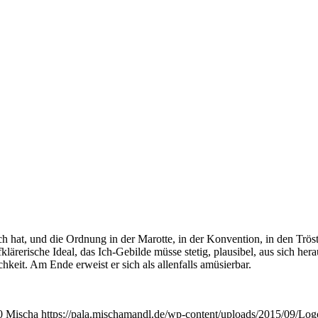
h hat, und die Ord­nung in der Marot­te, in der Kon­ven­ti­on, in den Trös­t
klä­re­ri­sche Ide­al, das Ich-Gebil­de müs­se ste­tig, plau­si­bel, aus sich he
­lich­keit. Am Ende erweist er sich als allen­falls amüsierbar.
0
Mischa
https://pala.mischamandl.de/wp-content/uploads/2015/09/Log