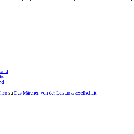
 sind
sind
ind
ehen
zu
Das Mär­chen von der Leistungsgesellschaft