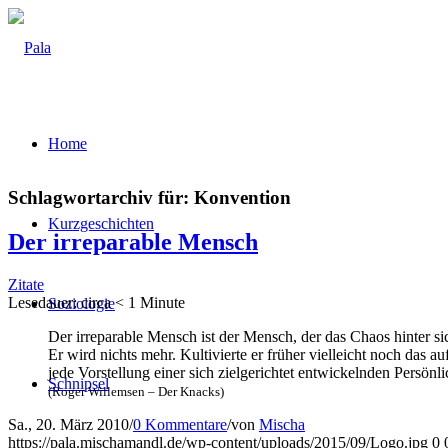
Home
Schlagwortarchiv für:
Konvention
Kurz­ge­schich­ten
Der irrepa­ra­ble Mensch
Zitate
Lese­dau­er: cir­ca
< 1
Minu­te
Sozio­lo­gie
Der irrepa­ra­ble Mensch ist der Mensch, der das Cha­os hin­ter sic
Er wird nichts mehr. Kul­ti­vier­te er frü­her viel­leicht noch das auf­
jede Vor­stel­lung einer sich ziel­ge­rich­tet ent­wi­ckeln­den Per­sön
Schnip­sel
(Roger Wil­lem­sen – Der Knacks)
Sa., 20. März 2010
/
0 Kommentare
/
von
Mischa
https://pala.mischamandl.de/wp-content/uploads/2015/09/Logo.jpg
0