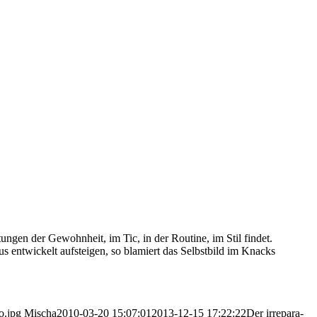
un­gen der Gewohn­heit, im Tic, in der Rou­ti­ne, im Stil fin­det.
r­aus ent­wi­ckelt auf­stei­gen, so bla­miert das Selbst­bild im Knacks
o.jpg
Mischa
2010-03-20 15:07:01
2013-12-15 17:22:22
Der irrepa­ra­