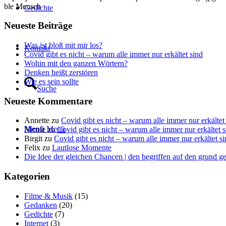
ble Mensch
Gedich­te
Neu­es­te Beiträge
Was ist bloß mit mir los?
Kon­takt
Covid gibt es nicht – war­um alle immer nur erkäl­tet sind
Wohin mit den gan­zen Wörtern?
Den­ken heißt zerstören
Wie es sein sollte
Suche
Neu­es­te Kommentare
Annette
zu
Covid gibt es nicht – war­um alle immer nur erkäl­tet
Menü
Menü
Nicole
zu
Covid gibt es nicht – war­um alle immer nur erkäl­tet 
Birgit
zu
Covid gibt es nicht – war­um alle immer nur erkäl­tet s
Felix
zu
Laut­lo­se Momente
Die Idee der gleichen Chancen | den begriffen auf den grund g
Kate­go­rien
Filme & Musik
(15)
Gedanken
(20)
Gedichte
(7)
Internet
(3)