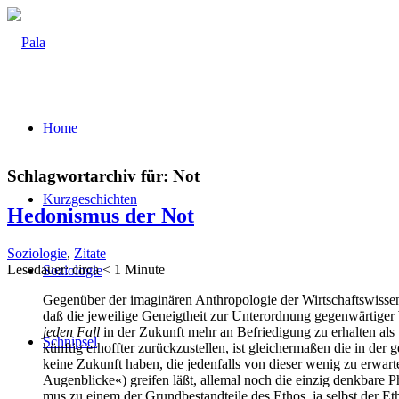
Home
Schlagwortarchiv für:
Not
Kurz­ge­schich­ten
Hedo­nis­mus der Not
Soziologie
,
Zitate
Lese­dau­er: cir­ca
< 1
Minu­te
Sozio­lo­gie
Gegen­über der ima­gi­nä­ren Anthro­po­lo­gie der Wirt­schafts­wis­sen­
daß die jewei­li­ge Geneigt­heit zur Unter­ord­nung gegen­wär­ti­ge
jeden Fall
in der Zukunft mehr an Befrie­di­gung zu erhal­ten als w
Schnip­sel
künf­tig erhoff­ter zurück­zu­stel­len, ist glei­cher­ma­ßen die in de
kei­ne Zukunft haben, die jeden­falls von die­ser wenig zu erwar­ten
Augen­bli­cke«) grei­fen läßt, alle­mal noch die ein­zig denk­ba­re Ph
mus zu einem der Grund­be­stand­tei­le des Ethos, ja selbst der Eth