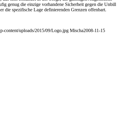
u­fig genug die ein­zi­ge vor­han­de­ne Sicher­heit gegen die Unbill
r die spe­zi­fi­sche Lage defi­nie­ren­den Gren­zen offenbart.
wp-content/uploads/2015/09/Logo.jpg
Mischa
2008-11-15