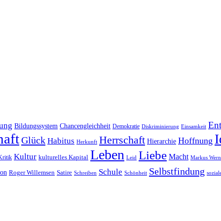
En
dung
Bildungssystem
Chancengleichheit
Demokratie
Diskriminierung
Einsamkeit
haft
I
Herrschaft
Glück
Hoffnung
Habitus
Hierarchie
Herkunft
Leben
Liebe
Kultur
Macht
Kritik
kulturelles Kapital
Leid
Markus Wern
Selbstfindung
Schule
ion
Roger Willemsen
Satire
Schreiben
Schönheit
sozial