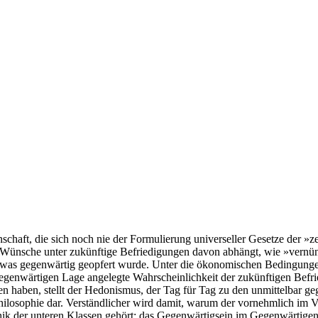
schaft, die sich noch nie der For­mu­lie­rung uni­ver­sel­ler Geset­ze der »zeit
r Wün­sche unter zukünf­ti­ge Befrie­di­gun­gen davon abhängt, wie »ver­nün
as gegen­wär­tig geop­fert wur­de. Unter die öko­no­mi­schen Bedin­gun­gen 
r gegen­wär­ti­gen Lage ange­leg­te Wahr­schein­lich­keit der zukünf­ti­gen Bef
 haben, stellt der Hedo­nis­mus, der Tag für Tag zu den unmit­tel­bar gege­b
i­lo­so­phie dar. Ver­ständ­li­cher wird damit, war­um der vor­nehm­lich im Ver
ik der unte­ren Klas­sen gehört: das Gegen­wär­tig­sein im Gegen­wär­ti­gen,