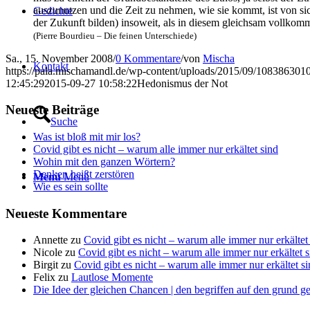
aus­zu­nut­zen und die Zeit zu neh­men, wie sie kommt, ist von sich 
Gedich­te
der Zukunft bil­den) inso­weit, als in die­sem gleich­sam voll­kom­m
(Pierre Bour­dieu – Die fei­nen Unterschiede)
Sa., 15. November 2008
/
0 Kommentare
/
von
Mischa
Kon­takt
https://pala.mischamandl.de/wp-content/uploads/2015/09/10838630
12:45:29
2015-09-27 10:58:22
Hedo­nis­mus der Not
Neu­es­te Beiträge
Suche
Was ist bloß mit mir los?
Covid gibt es nicht – war­um alle immer nur erkäl­tet sind
Wohin mit den gan­zen Wörtern?
Den­ken heißt zerstören
Menü
Menü
Wie es sein sollte
Neu­es­te Kommentare
Annette
zu
Covid gibt es nicht – war­um alle immer nur erkäl­tet
Nicole
zu
Covid gibt es nicht – war­um alle immer nur erkäl­tet 
Birgit
zu
Covid gibt es nicht – war­um alle immer nur erkäl­tet s
Felix
zu
Laut­lo­se Momente
Die Idee der gleichen Chancen | den begriffen auf den grund g