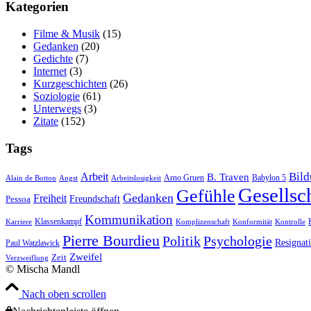
Kate­go­rien
Filme & Musik
(15)
Gedanken
(20)
Gedichte
(7)
Internet
(3)
Kurzgeschichten
(26)
Soziologie
(61)
Unterwegs
(3)
Zitate
(152)
Tags
Bil
Arbeit
B. Traven
Arno Gruen
Babylon 5
Alain de Botton
Angst
Arbeitslosigkeit
Gesellsc
Gefühle
Gedanken
Freiheit
Freundschaft
Pessoa
Kommunikation
Klassenkampf
Karriere
Komplizenschaft
Konformität
Kontrolle
Pierre Bourdieu
Politik
Psychologie
Resignat
Paul Watzlawick
Zweifel
Zeit
Verzweiflung
© Mischa Mandl
Nach oben scrollen