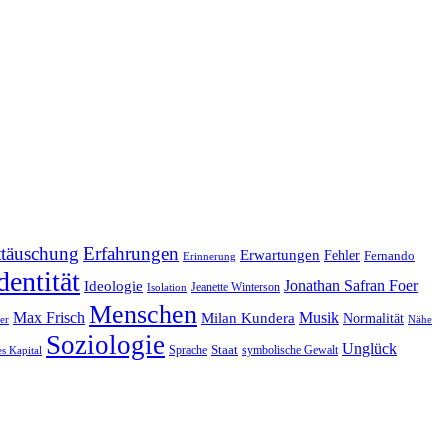
ttäuschung
Erfahrungen
Erwartungen
Fehler
Fernando
Erinnerung
dentität
Jonathan Safran Foer
Ideologie
Jeanette Winterson
Isolation
Menschen
Max Frisch
Musik
Milan Kundera
Normalität
er
Nähe
Soziologie
Unglück
Sprache
Staat
symbolische Gewalt
es Kapital