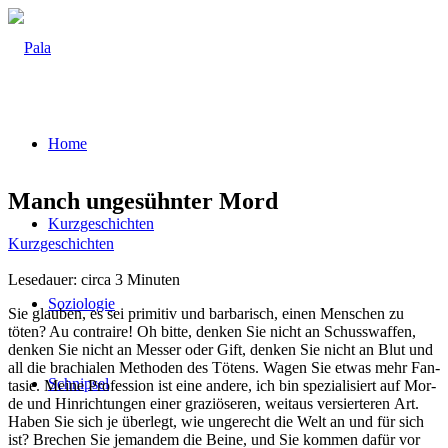
Home
Manch unge­sühn­ter Mord
Kurz­ge­schich­ten
Kurzgeschichten
Lese­dau­er: cir­ca
3
Minu­ten
Sozio­lo­gie
Sie glau­ben, es sei pri­mi­tiv und bar­ba­risch, einen Men­schen zu
töten? Au con­trai­re! Oh bit­te, den­ken Sie nicht an Schuss­waf­fen,
den­ken Sie nicht an Mes­ser oder Gift, den­ken Sie nicht an Blut und
all die bra­chia­len Metho­den des Tötens. Wagen Sie etwas mehr Fan­
Schnip­sel
ta­sie. Mei­ne Pro­fes­si­on ist eine ande­re, ich bin spe­zia­li­siert auf Mor­
de und Hin­rich­tun­gen einer gra­ziö­se­ren, weit­aus ver­sier­te­ren Art.
Haben Sie sich je über­legt, wie unge­recht die Welt an und für sich
ist? Bre­chen Sie jeman­dem die Bei­ne, und Sie kom­men dafür vor