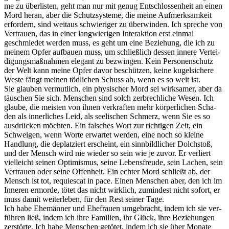
me zu über­lis­ten, geht man nur mit genug Ent­schlos­sen­heit an einen
Mord her­an, aber die Schutz­sys­te­me, die mei­ne Auf­merk­sam­keit
erfor­dern, sind weit­aus schwie­ri­ger zu über­win­den. Ich spre­che von
Ver­trau­en, das in einer lang­wie­ri­gen Inter­ak­ti­on erst ein­mal
geschmie­det wer­den muss, es geht um eine Bezie­hung, die ich zu
mei­nem Opfer auf­bau­en muss, um schließ­lich des­sen inne­re Ver­tei­
di­gungs­maß­nah­men ele­gant zu bezwin­gen. Kein Per­so­nen­schutz
der Welt kann mei­ne Opfer davor beschüt­zen, kei­ne kugel­si­che­re
Wes­te fängt mei­nen töd­li­chen Schuss ab, wenn es so weit ist.
Sie glau­ben ver­mut­lich, ein phy­si­scher Mord sei wirk­sa­mer, aber da
täu­schen Sie sich. Men­schen sind solch zer­brech­li­che Wesen. Ich
glau­be, die meis­ten von ihnen ver­kraf­ten mehr kör­per­li­chen Scha­
den als inner­li­ches Leid, als see­li­schen Schmerz, wenn Sie es so
aus­drü­cken möch­ten. Ein fal­sches Wort zur rich­ti­gen Zeit, ein
Schwei­gen, wenn Wor­te erwar­tet wer­den, eine noch so klei­ne
Hand­lung, die deplat­ziert erscheint, ein sinn­bild­li­cher Dolch­stoß,
und der Mensch wird nie wie­der so sein wie je zuvor. Er ver­liert
viel­leicht sei­nen Opti­mis­mus, sei­ne Lebens­freu­de, sein Lachen, sein
Ver­trau­en oder sei­ne Offen­heit. Ein ech­ter Mord schließt ab, der
Mensch ist tot, requies­cat in pace. Einen Men­schen aber, den ich im
Inne­ren ermor­de, tötet das nicht wirk­lich, zumin­dest nicht sofort, er
muss damit wei­ter­le­ben, für den Rest sei­ner Tage.
Ich habe Ehe­män­ner und Ehe­frau­en umge­bracht, indem ich sie ver­
füh­ren ließ, indem ich ihre Fami­li­en, ihr Glück, ihre Bezie­hun­gen
zer­stör­te. Ich habe Men­schen getö­tet, indem ich sie über Mona­te