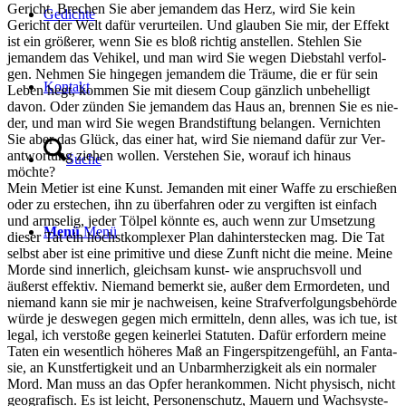
Gericht. Bre­chen Sie aber jeman­dem das Herz, wird Sie kein
Gedich­te
Gericht der Welt dafür ver­ur­tei­len. Und glau­ben Sie mir, der Effekt
ist ein grö­ße­rer, wenn Sie es bloß rich­tig anstel­len. Steh­len Sie
jeman­dem das Vehi­kel, und man wird Sie wegen Dieb­stahl ver­fol­
gen. Neh­men Sie hin­ge­gen jeman­dem die Träu­me, die er für sein
Kon­takt
Leben hegt, kom­men Sie mit die­sem Coup gänz­lich unbe­hel­ligt
davon. Oder zün­den Sie jeman­dem das Haus an, bren­nen Sie es nie­
der, und man wird Sie wegen Brand­stif­tung belan­gen. Ver­nich­ten
Sie aber das Glück, das einer hat, wird Sie nie­mand dafür zur Ver­
ant­wor­tung zie­hen wol­len. Ver­ste­hen Sie, wor­auf ich hin­aus
Suche
möchte?
Mein Metier ist eine Kunst. Jeman­den mit einer Waf­fe zu erschie­ßen
oder zu erste­chen, ihn zu über­fah­ren oder zu ver­gif­ten ist ein­fach
und arm­se­lig, jeder Töl­pel könn­te es, auch wenn zur Umset­zung
Menü
Menü
die­ser Tat ein höchst­kom­ple­xer Plan dahin­ter­ste­cken mag. Die Tat
selbst aber ist eine pri­mi­ti­ve und die­se Zunft nicht die mei­ne. Mei­ne
Mor­de sind inner­lich, gleich­sam kunst- wie anspruchs­voll und
äußerst effek­tiv. Nie­mand bemerkt sie, außer dem Ermor­de­ten, und
nie­mand kann sie mir je nach­wei­sen, kei­ne Straf­ver­fol­gungs­be­hör­de
wür­de je des­we­gen gegen mich ermit­teln, denn alles, was ich tue, ist
legal, ich ver­sto­ße gegen kei­ner­lei Sta­tu­ten. Dafür erfor­dern mei­ne
Taten ein wesent­lich höhe­res Maß an Fin­ger­spit­zen­ge­fühl, an Fan­ta­
sie, an Kunst­fer­tig­keit und an Unbarm­her­zig­keit als ein nor­ma­ler
Mord. Man muss an das Opfer her­an­kom­men. Nicht phy­sisch, nicht
geo­gra­fisch. Es ist leicht, Per­so­nen­schutz, Mau­ern und Wach­sys­te­