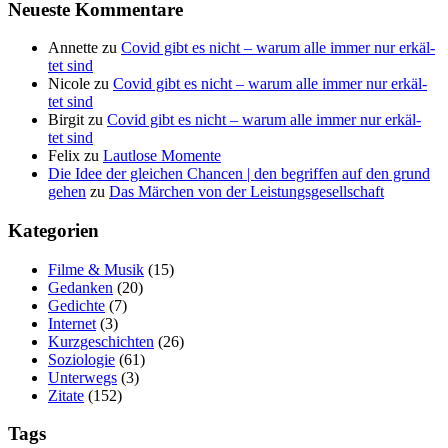
Neu­es­te Kommentare
Annette
zu
Covid gibt es nicht – war­um alle immer nur erkäl­
tet sind
Nicole
zu
Covid gibt es nicht – war­um alle immer nur erkäl­
tet sind
Birgit
zu
Covid gibt es nicht – war­um alle immer nur erkäl­
tet sind
Felix
zu
Laut­lo­se Momente
Die Idee der gleichen Chancen | den begriffen auf den grund
gehen
zu
Das Mär­chen von der Leistungsgesellschaft
Kate­go­rien
Filme & Musik
(15)
Gedanken
(20)
Gedichte
(7)
Internet
(3)
Kurzgeschichten
(26)
Soziologie
(61)
Unterwegs
(3)
Zitate
(152)
Tags