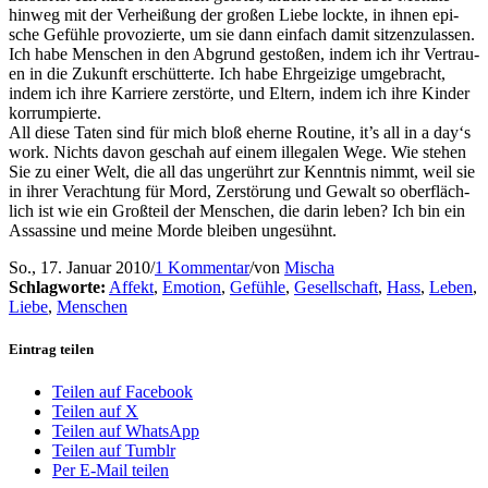
hin­weg mit der Ver­hei­ßung der gro­ßen Lie­be lock­te, in ihnen epi­
sche Gefüh­le pro­vo­zier­te, um sie dann ein­fach damit sit­zen­zu­las­sen.
Ich habe Men­schen in den Abgrund gesto­ßen, indem ich ihr Ver­trau­
en in die Zukunft erschüt­ter­te. Ich habe Ehr­gei­zi­ge umge­bracht,
indem ich ihre Kar­rie­re zer­stör­te, und Eltern, indem ich ihre Kin­der
korrumpierte.
All die­se Taten sind für mich bloß eher­ne Rou­ti­ne, it’s all in a day‘s
work. Nichts davon geschah auf einem ille­ga­len Wege. Wie ste­hen
Sie zu einer Welt, die all das unge­rührt zur Kennt­nis nimmt, weil sie
in ihrer Ver­ach­tung für Mord, Zer­stö­rung und Gewalt so ober­fläch­
lich ist wie ein Groß­teil der Men­schen, die dar­in leben? Ich bin ein
Ass­as­si­ne und mei­ne Mor­de blei­ben ungesühnt.
So., 17. Januar 2010
/
1 Kommentar
/
von
Mischa
Schlagworte:
Affekt
,
Emotion
,
Gefühle
,
Gesellschaft
,
Hass
,
Leben
,
Liebe
,
Menschen
Eintrag teilen
Teilen auf Facebook
Teilen auf X
Teilen auf WhatsApp
Teilen auf Tumblr
Per E-Mail teilen