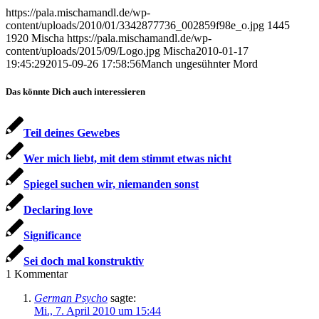
https://pala.mischamandl.de/wp-
content/uploads/2010/01/3342877736_002859f98e_o.jpg
1445
1920
Mischa
https://pala.mischamandl.de/wp-
content/uploads/2015/09/Logo.jpg
Mischa
2010-01-17
19:45:29
2015-09-26 17:58:56
Manch unge­sühn­ter Mord
Das könnte Dich auch interessieren
Teil dei­nes Gewebes
Wer mich liebt, mit dem stimmt etwas nicht
Spie­gel suchen wir, nie­man­den sonst
Decla­ring love
Signi­fi­can­ce
Sei doch mal konstruktiv
1
Kommentar
German Psycho
sagte:
Mi., 7. April 2010 um 15:44