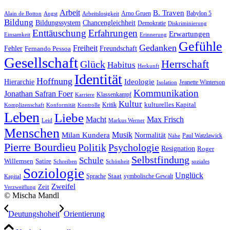
Arbeit
B. Traven
Arno Gruen
Babylon 5
Alain de Botton
Angst
Arbeitslosigkeit
Bildung
Bildungssystem
Chancengleichheit
Demokratie
Diskriminierung
Enttäuschung
Erfahrungen
Erwartungen
Einsamkeit
Erinnerung
Gefühle
Gedanken
Freiheit
Fehler
Freundschaft
Fernando Pessoa
Gesellschaft
Herrschaft
Glück
Habitus
Herkunft
Identität
Hoffnung
Hierarchie
Ideologie
Jeanette Winterson
Isolation
Kommunikation
Jonathan Safran Foer
Klassenkampf
Karriere
Kultur
Kritik
kulturelles Kapital
Komplizenschaft
Konformität
Kontrolle
Leben
Liebe
Macht
Max Frisch
Leid
Markus Werner
Menschen
Musik
Milan Kundera
Normalität
Paul Watzlawick
Nähe
Pierre Bourdieu
Politik
Psychologie
Resignation
Roger
Selbstfindung
Schule
Willemsen
Satire
Schreiben
Schönheit
soziales
Soziologie
Unglück
Sprache
Staat
symbolische Gewalt
Kapital
Zweifel
Zeit
Verzweiflung
© Mischa Mandl
Deu­tungs­ho­heit
Ori­en­tie­rung