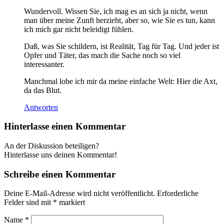
Wun­der­voll. Wis­sen Sie, ich mag es an sich ja nicht, wenn
man über mei­ne Zunft her­zieht, aber so, wie Sie es tun, kann
ich mich gar nicht belei­digt fühlen.
Daß, was Sie schil­dern, ist Rea­li­tät, Tag für Tag. Und jeder ist
Opfer und Täter, das mach die Sache noch so viel
interessanter.
Manch­mal lobe ich mir da mei­ne ein­fa­che Welt: Hier die Axt,
da das Blut.
Antworten
Hinterlasse einen Kommentar
An der Diskussion beteiligen?
Hinterlasse uns deinen Kommentar!
Schreibe einen Kommentar
Deine E-Mail-Adresse wird nicht veröffentlicht.
Erforderliche
Felder sind mit
*
markiert
Name
*