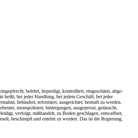
in­ge­pfercht, belehrt, bepre­digt, kon­trol­liert, ein­ge­schätzt, abge­
n heißt, bei jeder Hand­lung, bei jedem Geschäft, bei jeder
, ermahnt, behin­dert, refor­miert, aus­ge­rich­tet, bestraft zu wer­den.
eu­tet, mono­po­li­siert, hin­ter­gan­gen, aus­ge­presst, getäuscht,
ei­digt, ver­folgt, miß­han­delt, zu Boden geschla­gen, ent­waff­net,
gehän­selt, beschimpft und ent­ehrt zu wer­den. Das ist die Regie­rung,