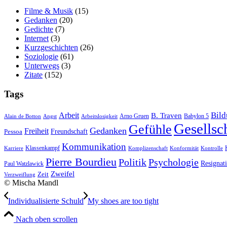
Filme & Musik
(15)
Gedanken
(20)
Gedichte
(7)
Internet
(3)
Kurzgeschichten
(26)
Soziologie
(61)
Unterwegs
(3)
Zitate
(152)
Tags
Bil
Arbeit
B. Traven
Arno Gruen
Babylon 5
Alain de Botton
Angst
Arbeitslosigkeit
Gesellsc
Gefühle
Gedanken
Freiheit
Freundschaft
Pessoa
Kommunikation
Klassenkampf
Karriere
Komplizenschaft
Konformität
Kontrolle
Pierre Bourdieu
Politik
Psychologie
Resignat
Paul Watzlawick
Zweifel
Zeit
Verzweiflung
© Mischa Mandl
Indi­vi­dua­li­sier­te Schuld
My shoes are too tight
Nach oben scrollen