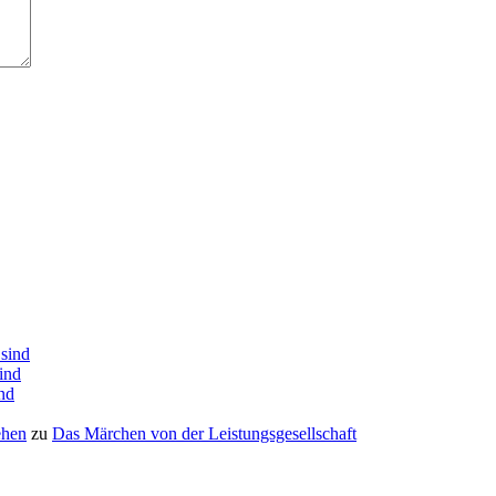
 sind
sind
ind
ehen
zu
Das Mär­chen von der Leistungsgesellschaft