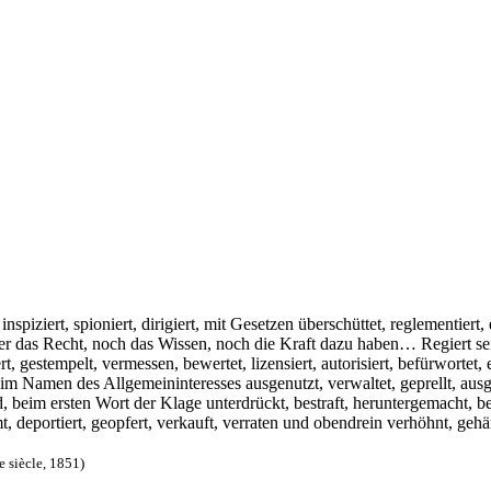
pi­ziert, spio­niert, diri­giert, mit Geset­zen über­schüt­tet, regle­men­tiert, e
eder das Recht, noch das Wis­sen, noch die Kraft dazu haben… Regiert sei
ert, gestem­pelt, ver­mes­sen, bewer­tet, lizen­siert, auto­ri­siert, befür­wor­tet
amen des All­ge­mein­in­ter­es­ses aus­ge­nutzt, ver­wal­tet, geprellt, aus­ge­b
beim ers­ten Wort der Kla­ge unter­drückt, bestraft, her­un­ter­ge­macht, bel
dammt, depor­tiert, geop­fert, ver­kauft, ver­ra­ten und oben­drein ver­höhnt, 
e siè­cle, 1851)