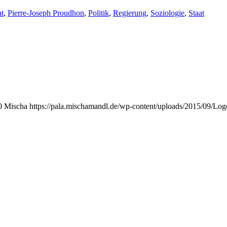
t
,
Pierre-Joseph Proudhon
,
Politik
,
Regierung
,
Soziologie
,
Staat
0
Mischa
https://pala.mischamandl.de/wp-content/uploads/2015/09/Log