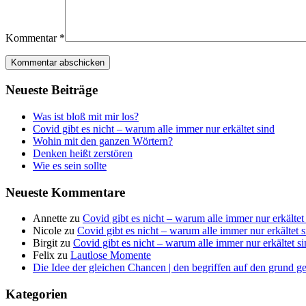
Kommentar
*
Neu­es­te Beiträge
Was ist bloß mit mir los?
Covid gibt es nicht – war­um alle immer nur erkäl­tet sind
Wohin mit den gan­zen Wörtern?
Den­ken heißt zerstören
Wie es sein sollte
Neu­es­te Kommentare
Annette
zu
Covid gibt es nicht – war­um alle immer nur erkäl­tet
Nicole
zu
Covid gibt es nicht – war­um alle immer nur erkäl­tet 
Birgit
zu
Covid gibt es nicht – war­um alle immer nur erkäl­tet s
Felix
zu
Laut­lo­se Momente
Die Idee der gleichen Chancen | den begriffen auf den grund g
Kate­go­rien