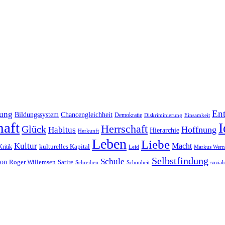
En
dung
Bildungssystem
Chancengleichheit
Demokratie
Diskriminierung
Einsamkeit
haft
I
Herrschaft
Glück
Hoffnung
Habitus
Hierarchie
Herkunft
Leben
Liebe
Kultur
Macht
Kritik
kulturelles Kapital
Leid
Markus Wern
Selbstfindung
Schule
ion
Roger Willemsen
Satire
Schreiben
Schönheit
sozial