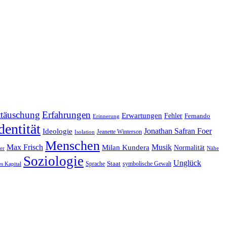
ttäuschung
Erfahrungen
Erwartungen
Fehler
Fernando
Erinnerung
dentität
Jonathan Safran Foer
Ideologie
Jeanette Winterson
Isolation
Menschen
Max Frisch
Musik
Milan Kundera
Normalität
er
Nähe
Soziologie
Unglück
Sprache
Staat
symbolische Gewalt
es Kapital