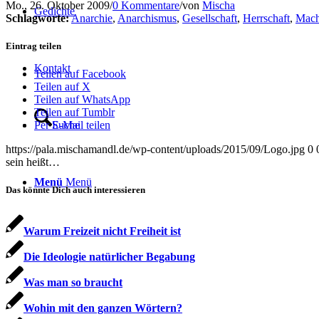
Mo., 26. Oktober 2009
/
0 Kommentare
/
von
Mischa
Gedich­te
Schlagworte:
Anarchie
,
Anarchismus
,
Gesellschaft
,
Herrschaft
,
Mach
Eintrag teilen
Kon­takt
Teilen auf Facebook
Teilen auf X
Teilen auf WhatsApp
Teilen auf Tumblr
Suche
Per E-Mail teilen
https://pala.mischamandl.de/wp-content/uploads/2015/09/Logo.jpg
0
sein heißt…
Menü
Menü
Das könnte Dich auch interessieren
War­um Frei­zeit nicht Frei­heit ist
Die Ideo­lo­gie natür­li­cher Begabung
Was man so braucht
Wohin mit den gan­zen Wörtern?