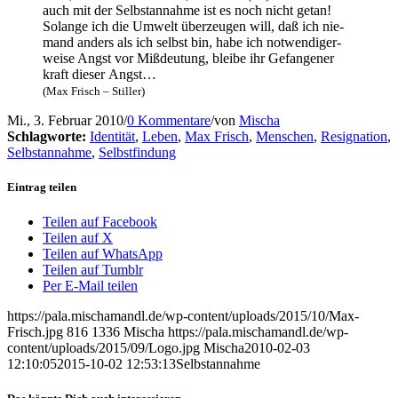
auch mit der Selbst­an­nah­me ist es noch nicht getan!
Solan­ge ich die Umwelt über­zeu­gen will, daß ich nie­
mand anders als ich selbst bin, habe ich not­wen­di­ger­
wei­se Angst vor Miß­deu­tung, blei­be ihr Gefan­ge­ner
kraft die­ser Angst…
(Max Frisch – Stiller)
Mi., 3. Februar 2010
/
0 Kommentare
/
von
Mischa
Schlagworte:
Identität
,
Leben
,
Max Frisch
,
Menschen
,
Resignation
,
Selbstannahme
,
Selbstfindung
Eintrag teilen
Teilen auf Facebook
Teilen auf X
Teilen auf WhatsApp
Teilen auf Tumblr
Per E-Mail teilen
https://pala.mischamandl.de/wp-content/uploads/2015/10/Max-
Frisch.jpg
816
1336
Mischa
https://pala.mischamandl.de/wp-
content/uploads/2015/09/Logo.jpg
Mischa
2010-02-03
12:10:05
2015-10-02 12:53:13
Selbst­an­nah­me