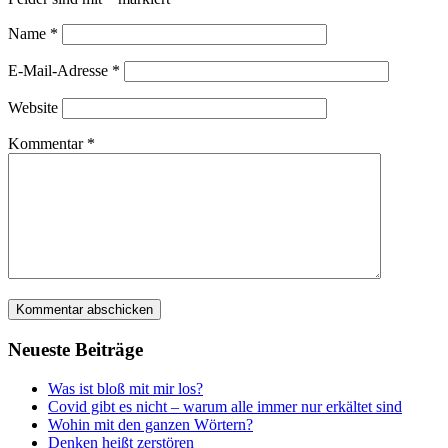
Name
*
E-Mail-Adresse
*
Website
Kommentar
*
Neu­es­te Beiträge
Was ist bloß mit mir los?
Covid gibt es nicht – war­um alle immer nur erkäl­tet sind
Wohin mit den gan­zen Wörtern?
Den­ken heißt zerstören