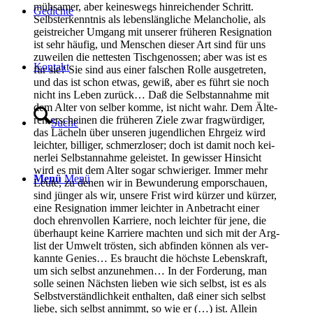
müh­sa­mer, aber kei­nes­wegs hin­rei­chen­der Schritt.
Gedich­te
Selbst­er­kennt­nis als lebens­läng­li­che Melan­cho­lie, als
geist­rei­cher Umgang mit unse­rer frü­he­ren Resi­gna­ti­on
ist sehr häu­fig, und Men­schen die­ser Art sind für uns
zuwei­len die net­tes­ten Tisch­ge­nos­sen; aber was ist es
Kon­takt
für sie? Sie sind aus einer fal­schen Rol­le aus­ge­tre­ten,
und das ist schon etwas, gewiß, aber es führt sie noch
nicht ins Leben zurück… Daß die Selbst­an­nah­me mit
dem Alter von sel­ber kom­me, ist nicht wahr. Dem Älte­
ren erschei­nen die frü­he­ren Zie­le zwar frag­wür­di­ger,
Suche
das Lächeln über unse­ren jugend­li­chen Ehr­geiz wird
leich­ter, bil­li­ger, schmerz­lo­ser; doch ist damit noch kei­
ner­lei Selbst­an­nah­me geleis­tet. In gewis­ser Hin­sicht
wird es mit dem Alter sogar schwie­ri­ger. Immer mehr
Menü
Menü
Leu­te, zu denen wir in Bewun­de­rung empor­schau­en,
sind jün­ger als wir, unse­re Frist wird kür­zer und kür­zer,
eine Resi­gna­ti­on immer leich­ter in Anbe­tracht einer
doch ehren­vol­len Kar­rie­re, noch leich­ter für jene, die
über­haupt kei­ne Kar­rie­re mach­ten und sich mit der Arg­
list der Umwelt trös­ten, sich abfin­den kön­nen als ver­
kann­te Genies… Es braucht die höchs­te Lebens­kraft,
um sich selbst anzu­neh­men… In der For­de­rung, man
sol­le sei­nen Nächs­ten lie­ben wie sich selbst, ist es als
Selbst­ver­ständ­lich­keit ent­hal­ten, daß einer sich selbst
lie­be, sich selbst annimmt, so wie er (…) ist. Allein