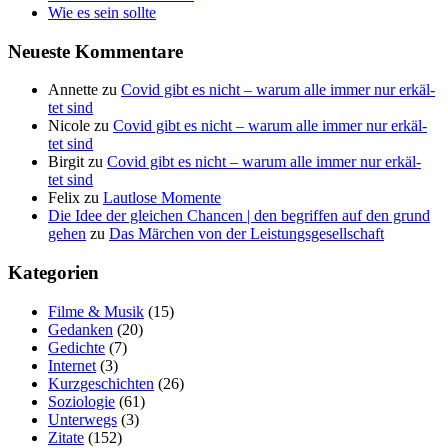
Wie es sein sollte
Neu­es­te Kommentare
Annette
zu
Covid gibt es nicht – war­um alle immer nur erkäl­
tet sind
Nicole
zu
Covid gibt es nicht – war­um alle immer nur erkäl­
tet sind
Birgit
zu
Covid gibt es nicht – war­um alle immer nur erkäl­
tet sind
Felix
zu
Laut­lo­se Momente
Die Idee der gleichen Chancen | den begriffen auf den grund
gehen
zu
Das Mär­chen von der Leistungsgesellschaft
Kate­go­rien
Filme & Musik
(15)
Gedanken
(20)
Gedichte
(7)
Internet
(3)
Kurzgeschichten
(26)
Soziologie
(61)
Unterwegs
(3)
Zitate
(152)