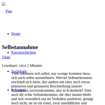
Home
Selbst­an­nah­me
Kurz­ge­schich­ten
Zitate
Lese­dau­er: cir­ca
2
Minu­ten
Sozio­lo­gie
Vie­le erken­nen sich selbst, nur weni­ge kom­men dazu,
sich auch selbst anzu­neh­men. Wie­viel Selbst­er­kennt­nis
erschöpft sich dar­in, den andern mit einer noch etwas
prä­zi­se­ren und genaue­ren Beschrei­bung unse­rer
Schnip­sel
Schwä­chen zuvor­zu­kom­men, also in Koket­te­rie! Aber
auch die ech­te Selbst­er­kennt­nis, die eher stumm bleibt
und sich wesent­lich nur im Ver­hal­ten aus­drückt, genügt
noch nicht, sie ist ein ers­ter, zwar uner­läß­li­cher und