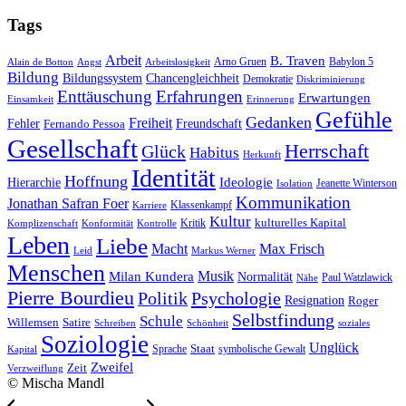
Tags
Arbeit
B. Traven
Arno Gruen
Babylon 5
Alain de Botton
Angst
Arbeitslosigkeit
Bildung
Bildungssystem
Chancengleichheit
Demokratie
Diskriminierung
Enttäuschung
Erfahrungen
Erwartungen
Einsamkeit
Erinnerung
Gefühle
Gedanken
Freiheit
Fehler
Freundschaft
Fernando Pessoa
Gesellschaft
Herrschaft
Glück
Habitus
Herkunft
Identität
Hoffnung
Hierarchie
Ideologie
Jeanette Winterson
Isolation
Kommunikation
Jonathan Safran Foer
Klassenkampf
Karriere
Kultur
Kritik
kulturelles Kapital
Komplizenschaft
Konformität
Kontrolle
Leben
Liebe
Macht
Max Frisch
Leid
Markus Werner
Menschen
Musik
Milan Kundera
Normalität
Paul Watzlawick
Nähe
Pierre Bourdieu
Politik
Psychologie
Resignation
Roger
Selbstfindung
Schule
Willemsen
Satire
Schreiben
Schönheit
soziales
Soziologie
Unglück
Sprache
Staat
symbolische Gewalt
Kapital
Zweifel
Zeit
Verzweiflung
© Mischa Mandl