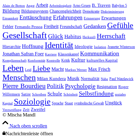
Arbeit
B. Traven
Arno Gruen
Babylon 5
Alain de Botton
Angst
Arbeitslosigkeit
Bildung
Bildungssystem
Chancengleichheit
Demokratie
Diskriminierung
Enttäuschung
Erfahrungen
Erwartungen
Einsamkeit
Erinnerung
Gefühle
Gedanken
Freiheit
Fehler
Freundschaft
Fernando Pessoa
Gesellschaft
Herrschaft
Glück
Habitus
Herkunft
Identität
Hoffnung
Hierarchie
Ideologie
Jeanette Winterson
Isolation
Kommunikation
Jonathan Safran Foer
Klassenkampf
Karriere
Kultur
Kritik
kulturelles Kapital
Komplizenschaft
Konformität
Kontrolle
Leben
Liebe
Macht
Max Frisch
Leid
Markus Werner
Menschen
Musik
Milan Kundera
Normalität
Paul Watzlawick
Nähe
Pierre Bourdieu
Politik
Psychologie
Resignation
Roger
Selbstfindung
Schule
Willemsen
Satire
Schreiben
Schönheit
soziales
Soziologie
Unglück
Sprache
Staat
symbolische Gewalt
Kapital
Zweifel
Zeit
Verzweiflung
© Mischa Mandl
Nach oben scrollen
Nachrichtenleiste öffnen