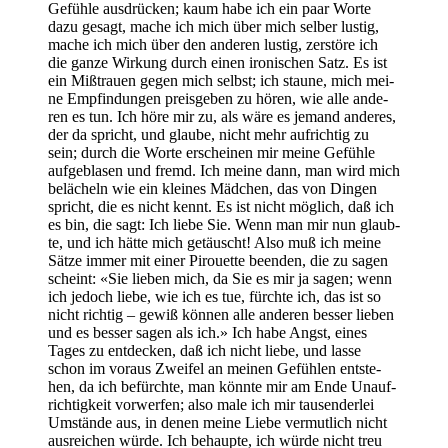
Gefüh­le aus­drü­cken; kaum habe ich ein paar Wor­te
dazu gesagt, mache ich mich über mich sel­ber lus­tig,
mache ich mich über den ande­ren lus­tig, zer­stö­re ich
die gan­ze Wir­kung durch einen iro­ni­schen Satz. Es ist
ein Miß­trau­en gegen mich selbst; ich stau­ne, mich mei­
ne Emp­fin­dun­gen preis­ge­ben zu hören, wie alle ande­
ren es tun. Ich höre mir zu, als wäre es jemand ande­res,
der da spricht, und glau­be, nicht mehr auf­rich­tig zu
sein; durch die Wor­te erschei­nen mir mei­ne Gefüh­le
auf­ge­bla­sen und fremd. Ich mei­ne dann, man wird mich
belä­cheln wie ein klei­nes Mäd­chen, das von Din­gen
spricht, die es nicht kennt. Es ist nicht mög­lich, daß ich
es bin, die sagt: Ich lie­be Sie. Wenn man mir nun glaub­
te, und ich hät­te mich getäuscht! Also muß ich mei­ne
Sät­ze immer mit einer Pirou­et­te been­den, die zu sagen
scheint: «Sie lie­ben mich, da Sie es mir ja sagen; wenn
ich jedoch lie­be, wie ich es tue, fürch­te ich, das ist so
nicht rich­tig – gewiß kön­nen alle ande­ren bes­ser lie­ben
und es bes­ser sagen als ich.» Ich habe Angst, eines
Tages zu ent­de­cken, daß ich nicht lie­be, und las­se
schon im vor­aus Zwei­fel an mei­nen Gefüh­len ent­ste­
hen, da ich befürch­te, man könn­te mir am Ende Unauf­
rich­tig­keit vor­wer­fen; also male ich mir tau­sen­der­lei
Umstän­de aus, in denen mei­ne Lie­be ver­mut­lich nicht
aus­rei­chen wür­de. Ich behaup­te, ich wür­de nicht treu