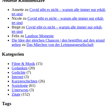
Neu­es­te Kommentare
Annette
zu
Covid gibt es nicht – war­um alle immer nur erkäl­
tet sind
Nicole
zu
Covid gibt es nicht – war­um alle immer nur erkäl­
tet sind
Birgit
zu
Covid gibt es nicht – war­um alle immer nur erkäl­
tet sind
Felix
zu
Laut­lo­se Momente
Die Idee der gleichen Chancen | den begriffen auf den grund
gehen
zu
Das Mär­chen von der Leistungsgesellschaft
Kate­go­rien
Filme & Musik
(15)
Gedanken
(20)
Gedichte
(7)
Internet
(3)
Kurzgeschichten
(26)
Soziologie
(61)
Unterwegs
(3)
Zitate
(152)
Tags