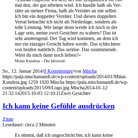
mal den, der gut arbei­ten wird. Ich hand­le halb als Ver­
rä­ter an mei­ner Fir­ma, halb als Ver­rä­ter an mir selbst.
Ich bin ein dop­pel­ter Ver­rä­ter. Und die­sen dop­pel­ten
Ver­rat betrach­te ich nicht als Nie­der­la­ge, son­dern als
tol­le Leis­tung. Wie lan­ge denn wer­de ich noch in der
Lage sein, mei­ne zwei Gesich­ter zu wah­ren? Das ist
sehr anstren­gend. Der Tag wird kom­men, an dem ich
nur ein ein­zi­ges Gesicht haben wer­de. Das schlech­te­re
von bei­den natür­lich. Das seriö­se. Das zustim­men­de.
Wirst du mich dann noch lieben?«
Milan Kun­de­ra – Die Identität
So., 12. Januar 2014
/
0 Kommentare
/
von
Mischa
https://pala.mischamandl.de/wp-content/uploads/2014/01/Milan-
Kundera.jpg
1259
1920
Mischa
https://pala.mischamandl.de/wp-
content/uploads/2015/09/Logo.jpg
Mischa
2014-01-12
21:32:14
2015-10-03 12:10:11
Zwei Gesich­ter
Ich kann kei­ne Gefüh­le ausdrücken
Zitate
Lese­dau­er: cir­ca
2
Minu­ten
Es stimmt, daß ich unge­schickt bin; ich kann kei­ne