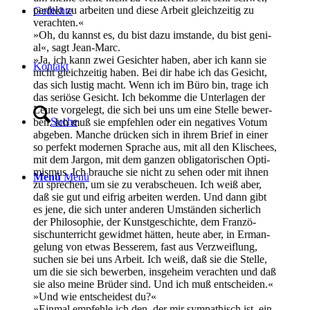
per­fekt zu arbei­ten und die­se Arbeit gleich­zei­tig zu
Gedich­te
verachten.«
»Oh, du kannst es, du bist dazu imstan­de, du bist geni­
al«, sagt Jean-Marc.
»Ja, ich kann zwei Gesich­ter haben, aber ich kann sie
Kon­takt
nicht gleich­zei­tig haben. Bei dir habe ich das Gesicht,
das sich lus­tig macht. Wenn ich im Büro bin, tra­ge ich
das seriö­se Gesicht. Ich bekom­me die Unter­la­gen der
Leu­te vor­ge­legt, die sich bei uns um eine Stel­le bewer­
Suche
ben. Ich muß sie emp­feh­len oder ein nega­ti­ves Votum
abge­ben. Man­che drü­cken sich in ihrem Brief in einer
so per­fekt moder­nen Spra­che aus, mit all den Kli­schees,
mit dem Jar­gon, mit dem gan­zen obli­ga­to­ri­schen Opti­
mis­mus. Ich brau­che sie nicht zu sehen oder mit ihnen
Menü
Menü
zu spre­chen, um sie zu ver­ab­scheu­en. Ich weiß aber,
daß sie gut und eif­rig arbei­ten wer­den. Und dann gibt
es jene, die sich unter ande­ren Umstän­den sicher­lich
der Phi­lo­so­phie, der Kunst­ge­schich­te, dem Fran­zö­
sisch­un­ter­richt gewid­met hät­ten, heu­te aber, in Erman­
ge­lung von etwas Bes­se­rem, fast aus Ver­zweif­lung,
suchen sie bei uns Arbeit. Ich weiß, daß sie die Stel­le,
um die sie sich bewer­ben, ins­ge­heim ver­ach­ten und daß
sie also mei­ne Brü­der sind. Und ich muß entscheiden.«
»Und wie ent­schei­dest du?«
»Ein­mal emp­feh­le ich den, der mir sym­pa­thisch ist, ein­