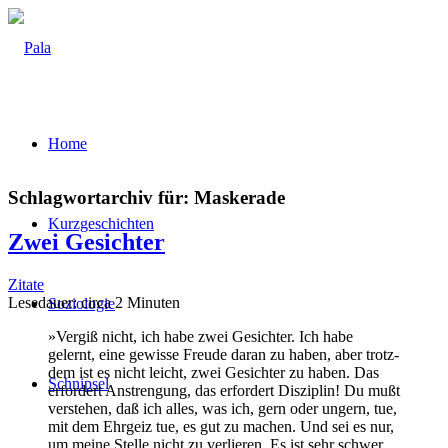
Home
Schlagwortarchiv für:
Maskerade
Kurz­ge­schich­ten
Zwei Gesich­ter
Zitate
Lese­dau­er: cir­ca
2
Minu­ten
Sozio­lo­gie
»Ver­giß nicht, ich habe zwei Gesich­ter. Ich habe
gelernt, eine gewis­se Freu­de dar­an zu haben, aber trotz­
dem ist es nicht leicht, zwei Gesich­ter zu haben. Das
Schnip­sel
erfor­dert Anstren­gung, das erfor­dert Dis­zi­plin! Du mußt
ver­ste­hen, daß ich alles, was ich, gern oder ungern, tue,
mit dem Ehr­geiz tue, es gut zu machen. Und sei es nur,
um mei­ne Stel­le nicht zu ver­lie­ren. Es ist sehr schwer,