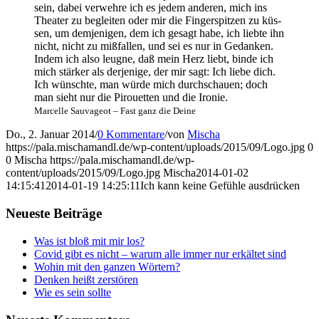
sein, dabei ver­weh­re ich es jedem ande­ren, mich ins
Thea­ter zu beglei­ten oder mir die Fin­ger­spit­zen zu küs­
sen, um dem­je­ni­gen, dem ich gesagt habe, ich lieb­te ihn
nicht, nicht zu miß­fal­len, und sei es nur in Gedan­ken.
Indem ich also leug­ne, daß mein Herz liebt, bin­de ich
mich stär­ker als der­je­ni­ge, der mir sagt: Ich lie­be dich.
Ich wünsch­te, man wür­de mich durch­schau­en; doch
man sieht nur die Pirou­et­ten und die Ironie.
Mar­cel­le Sau­va­geot – Fast ganz die Deine
Do., 2. Januar 2014
/
0 Kommentare
/
von
Mischa
https://pala.mischamandl.de/wp-content/uploads/2015/09/Logo.jpg
0
0
Mischa
https://pala.mischamandl.de/wp-
content/uploads/2015/09/Logo.jpg
Mischa
2014-01-02
14:15:41
2014-01-19 14:25:11
Ich kann kei­ne Gefüh­le ausdrücken
Neu­es­te Beiträge
Was ist bloß mit mir los?
Covid gibt es nicht – war­um alle immer nur erkäl­tet sind
Wohin mit den gan­zen Wörtern?
Den­ken heißt zerstören
Wie es sein sollte