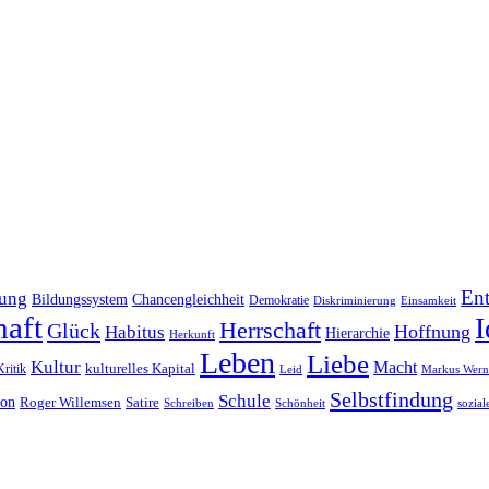
En
dung
Bildungssystem
Chancengleichheit
Demokratie
Diskriminierung
Einsamkeit
haft
I
Herrschaft
Glück
Hoffnung
Habitus
Hierarchie
Herkunft
Leben
Liebe
Kultur
Macht
Kritik
kulturelles Kapital
Leid
Markus Wern
Selbstfindung
Schule
ion
Roger Willemsen
Satire
Schreiben
Schönheit
sozial