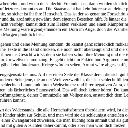
chen­feind, und wenn du schlech­te Freun­de hast, dann wer­den sie dich 
letz­te­res kommt es an. Die Staats­macht hat kein Inter­es­se an dei­ner pe
thie, so sicher ist ihr ihre Herr­schaft. Das ist der so genann­te Fort­sch
r und da, groß­mü­tig gewährt, dem eige­nen Bestehen hilft. Je län­ger die L
Nacht ver­folgt, kannst dich zum Hel­den ver­klä­ren und einen Kämp­fer n
ne Mei­nung wäre irgend­je­man­dem ein Dorn im Auge, doch die Wahr­heit is
n Mor­gen pünkt­lich bist.
ehen und dei­ne Mei­nung kund­tun, du kannst ganz schreck­lich radi­kal ins
ei­ne Tex­te in die Hand drü­cken, die noch nicht über­zeugt sind und die
du ihnen ins Gesicht wirfst, denn sie haben schon ihre Mei­nung und die ist s
 nur Umwelt­ver­schmut­zung. Es geht nicht um Fak­ten und Argu­men­te und R
s gäbe kei­ne Into­le­ranz, Krie­ge wür­den sel­ten, Armut wäre abge­schafft,
ge­gen­satz bei uns: Auf der einen Sei­te die Klas­se derer, die sich gut f
 ande­ren Sei­te jene, die an der Welt ver­zwei­feln, die sich schlecht füh­
 schlech­ten Lau­ne, mit ihrem Welt­schmerz und ihrer nega­ti­ven Aura, die­
en, als lächer­li­ches Sta­tus­sym­bol. Das will doch kei­ner hören! Du kan
toff­um­ge­bung, dei­ner Gum­mi­zel­le mit Voll­pen­si­on, anstatt dich dem 
füh­ren kannst.
e Art des Wider­stands, die alle Herr­schafts­for­men über­dau­ern wird, ist
in­der nicht zur Schu­le, und man wird sie dir schleu­nigst ent­rei­ßen ode
h einer Zwangs­ar­beit zuwei­sen, die man flüch­tig rosa anmalt und als gut
nd mit guten Absich­ten daher­kommt, oder aber man wird dich trie­zen, bis 