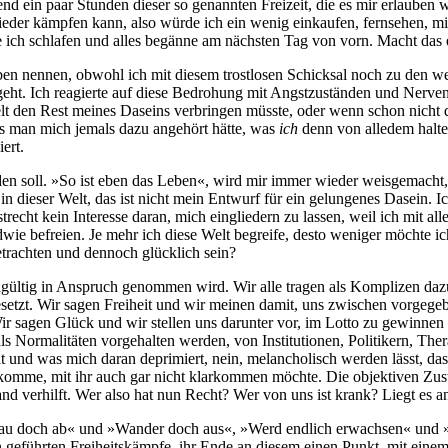
nd ein paar Stun­den die­ser so genann­ten Frei­zeit, die es mir erlau­be
r wie­der kämp­fen kann, also wür­de ich ein wenig ein­kau­fen, fern­se­he
n­ge ich schla­fen und alles begän­ne am nächs­ten Tag von vorn. Macht da
 nen­nen, obwohl ich mit die­sem trost­lo­sen Schick­sal noch zu den weni­g
eht. Ich reagier­te auf die­se Bedro­hung mit Angst­zu­stän­den und Ner­ve
er Welt den Rest mei­nes Daseins ver­brin­gen müss­te, oder wenn schon ni
 dass man mich jemals dazu ange­hört hät­te, was
ich
denn von alle­dem hal­te
iert.
en soll. »So ist eben das Leben«, wird mir immer wie­der weis­ge­macht, u
in die­ser Welt, das ist nicht mein Ent­wurf für ein gelun­ge­nes Dasein. Ic
rst­recht kein Inter­es­se dar­an, mich ein­glie­dern zu las­sen, weil ich mit
e befrei­en. Je mehr ich die­se Welt begrei­fe, des­to weni­ger möch­te ich
trach­ten und den­noch glück­lich sein?
eich­gül­tig in Anspruch genom­men wird. Wir alle tra­gen als Kom­pli­zen d
etzt. Wir sagen Frei­heit und wir mei­nen damit, uns zwi­schen vor­ge­ge­be­
Wir sagen Glück und wir stel­len uns dar­un­ter vor, im Lot­to zu gewin­nen
or­ma­li­tä­ten vor­ge­hal­ten wer­den, von Insti­tu­tio­nen, Poli­ti­kern, Th
elt und was mich dar­an depri­miert, nein, melan­cho­lisch wer­den lässt, das 
r­kom­me, mit ihr auch gar nicht klar­kom­men möch­te. Die objek­ti­ven Zust
tand ver­hilft. Wer also hat nun Recht? Wer von uns ist krank? Liegt es a
»Hau doch ab« und »Wan­der doch aus«, »Werd end­lich erwach­sen« un
ten geführ­ten Frei­heits­kämp­fe, ihr Ende an die­sem einen Punkt, mit ei