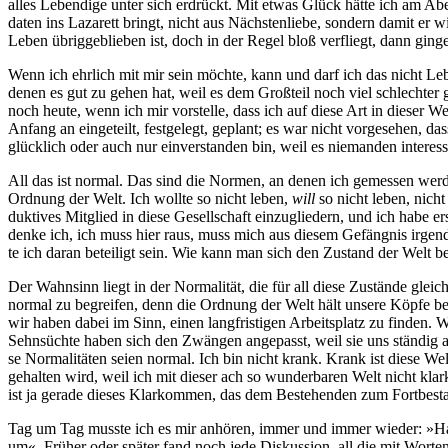
alles Leben­di­ge unter sich erdrückt. Mit etwas Glück hät­te ich am Abe
da­ten ins Laza­rett bringt, nicht aus Nächs­ten­lie­be, son­dern damit e
Leben übrig­ge­blie­ben ist, doch in der Regel bloß ver­fliegt, dann gi
Wenn ich ehr­lich mit mir sein möch­te, kann und darf ich das nicht Leben
denen es gut zu gehen hat, weil es dem Groß­teil noch viel schlech­ter g
noch heu­te, wenn ich mir vor­stel­le, dass ich auf die­se Art in die­s
Anfang an ein­ge­teilt, fest­ge­legt, geplant; es war nicht vor­ge­se­hen,
glück­lich oder auch nur ein­ver­stan­den bin, weil es nie­man­den interess
All das ist nor­mal. Das sind die Nor­men, an denen ich gemes­sen wer­d
Ord­nung der Welt. Ich woll­te so nicht leben,
will
so nicht leben, nicht 
duk­ti­ves Mit­glied in die­se Gesell­schaft ein­zu­glie­dern, und ich habe e
den­ke ich, ich muss hier raus, muss mich aus die­sem Gefäng­nis irgend­wi
te ich dar­an betei­ligt sein. Wie kann man sich den Zustand der Welt be
Der Wahn­sinn liegt in der Nor­ma­li­tät, die für all die­se Zustän­de gl
nor­mal zu begrei­fen, denn die Ord­nung der Welt hält unse­re Köp­fe bes
wir haben dabei im Sinn, einen lang­fris­ti­gen Arbeits­platz zu fin­den. 
Sehn­süch­te haben sich den Zwän­gen ange­passt, weil sie uns stän­dig als N
se Nor­ma­li­tä­ten sei­en nor­mal. Ich bin nicht krank. Krank ist die­se W
gehal­ten wird, weil ich mit die­ser ach so wun­der­ba­ren Welt nicht kla
ist ja gera­de die­ses Klar­kom­men, das dem Bestehen­den zum Fort­be­s
Tag um Tag muss­te ich es mir anhö­ren, immer und immer wie­der: 
um«. Frü­her oder spä­ter fand noch jede Dis­kus­si­on, all die mit Wor­