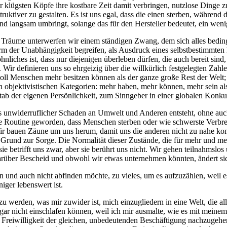
lügs­ten Köp­fe ihre kost­ba­re Zeit damit ver­brin­gen, nutz­lo­se Din­ge 
ruk­ti­ver zu gestal­ten. Es ist uns egal, dass die einen ster­ben, wäh­rend
 lang­sam umbringt, solan­ge das für den Her­stel­ler bedeu­tet, ein wenig 
Träu­me unter­wer­fen wir einem stän­di­gen Zwang, dem sich alles bedin­gun
orm der Unab­hän­gig­keit begrei­fen, als Aus­druck eines selbst­be­stimm­ten
i­ches ist, dass nur die­je­ni­gen über­le­ben dür­fen, die auch bereit sind,
Wir defi­nie­ren uns so ehr­gei­zig über die will­kür­lich fest­ge­leg­ten Z
­voll Men­schen mehr besit­zen kön­nen als der gan­ze gro­ße Rest der Welt; 
ek­ti­vis­ti­schen Kate­go­rien: mehr haben, mehr kön­nen, mehr sein als an
stab der eige­nen Per­sön­lich­keit, zum Sinn­ge­ber in einer glo­ba­len Konk
us unwi­der­ruf­li­cher Scha­den an Umwelt und Ande­ren ent­steht, ohne au
­che Rou­ti­ne gewor­den, dass Men­schen ster­ben oder wie schwers­te Ver­bre
bau­en Zäu­ne um uns her­um, damit uns die ande­ren nicht zu nahe kom­
in Grund zur Sor­ge. Die Nor­ma­li­tät die­ser Zustän­de, die für mehr und 
sie betrifft uns zwar, aber sie berührt uns nicht. Wir gehen teil­nahms­los u
u dar­über Bescheid und obwohl wir etwas unter­neh­men könn­ten, ändert si
und auch nicht abfin­den möch­te, zu vie­les, um es auf­zu­zäh­len, weil e
i­ger lebens­wert ist.
u wer­den, was mir zuwi­der ist, mich ein­zu­glie­dern in eine Welt, die alle 
 gar nicht ein­schla­fen kön­nen, weil ich mir aus­mal­te, wie es mit mei­n
 Frei­wil­lig­keit der glei­chen, unbe­deu­ten­den Beschäf­ti­gung nach­zu­g