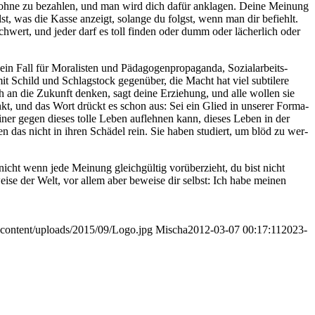
t, ohne zu bezah­len, und man wird dich dafür ankla­gen. Dei­ne Mei­nung
hlst, was die Kas­se anzeigt, solan­ge du folgst, wenn man dir befiehlt.
­schwert, und jeder darf es toll fin­den oder dumm oder lächer­lich oder
u ein Fall für Mora­lis­ten und Pädagogen­propaganda, Sozialarbeits­
 mit Schild und Schlag­stock gegen­über, die Macht hat viel sub­ti­le­re
doch an die Zukunft den­ken, sagt dei­ne Erzie­hung, und alle wol­len sie
unkt, und das Wort drückt es schon aus: Sei ein Glied in unse­rer For­ma­
einer gegen die­ses tol­le Leben auf­leh­nen kann, die­ses Leben in der
gen das nicht in ihren Schä­del rein. Sie haben stu­diert, um blöd zu wer­
 nicht wenn jede Mei­nung gleich­gül­tig vor­über­zieht, du bist nicht
se der Welt, vor allem aber bewei­se dir selbst: Ich habe mei­nen
-content/uploads/2015/09/Logo.jpg
Mischa
2012-03-07 00:17:11
2023-