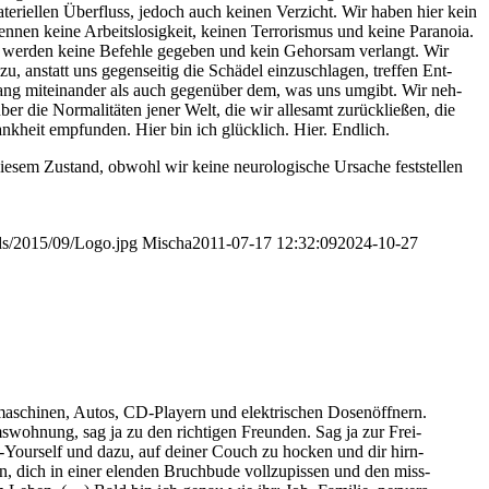
mate­ri­el­len Über­fluss, jedoch auch kei­nen Ver­zicht. Wir haben hier kein
n kei­ne Arbeits­lo­sig­keit, kei­nen Ter­ro­ris­mus und kei­ne Para­noia.
 wer­den kei­ne Befeh­le gege­ben und kein Gehor­sam ver­langt. Wir
, anstatt uns gegen­sei­tig die Schä­del ein­zu­schla­gen, tref­fen Ent­
mgang mit­ein­an­der als auch gegen­über dem, was uns umgibt. Wir neh­
die Nor­ma­li­tä­ten jener Welt, die wir alle­samt zurück­lie­ßen, die
nk­heit emp­fun­den. Hier bin ich glück­lich. Hier. Endlich.
ie­sem Zustand, obwohl wir kei­ne neu­ro­lo­gi­sche Ursa­che fest­stel­len
ds/2015/09/Logo.jpg
Mischa
2011-07-17 12:32:09
2024-10-27
ma­schi­nen, Autos, CD-Play­ern und elek­tri­schen Dosen­öff­nern.
tums­woh­nung, sag ja zu den rich­ti­gen Freun­den. Sag ja zur Frei­
-It-Yours­elf und dazu, auf dei­ner Couch zu hocken und dir hirn­
, dich in einer elen­den Bruch­bu­de voll­zu­pis­sen und den miss­