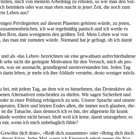
n wür­den, mich von mei­nem Arbeits­tag zu erho­len, so wie man den Sol­
n, mich betrin­ken oder was man eben macht in jener Zeit, die noch zum
s ein Leben aus?
en Pri­vi­le­gier­ten auf die­sem Pla­ne­ten gehö­ren wür­de, zu jenen,
n­zu­sam­men­brü­chen, ich war regel­mä­ßig panisch und ich wer­de es
cht den Rest, dann wenigs­tens den größ­ten Teil. Mein Leben war von
, das man mir zumu­ten wür­de. Nie­mand hat je gefragt, ob ich damit
nd als ›das Leben‹ bezeich­nen sie eine gewalt­sam auf­recht­erhal­te­ne
h sehe nicht die gerings­te Moti­va­ti­on für den Ver­such, mich als pro­
 allem, was sie aus­macht, grund­le­gend unein­ver­stan­den bin. Jeden Tag
 dar­in leben, je mehr ich ihre Abläu­fe ver­ste­he, des­to weni­ger möch­
azu bei, mit jedem Tag, an dem wir es hin­neh­men, das Destruk­ti­ve als
nen Alter­na­ti­ven ent­schei­den zu dür­fen. Wir sagen Sicher­heit und
 oder in einer Prü­fung erfolg­reich zu sein. Unse­re Spra­che und unse­re
e­ra­peu­ten, Eltern und letz­ten Endes allen, die immer noch glau­ben, die­
ist die Tat­sa­che, dass den­noch ich es bin, der all­ge­mein für krank
än­de wer­den nicht bes­ser, bloß weil ich ler­ne, damit umzu­ge­hen; es
n mir, wenn ich mich unbe­hag­lich fühle?
d »Gewöhn dich dran«, »Reiß dich zusam­men« oder »Bring dich doch
nem die­ser Sät­ze. Jedes Mal, wenn ich Ein­spruch erhob gegen die Nor­