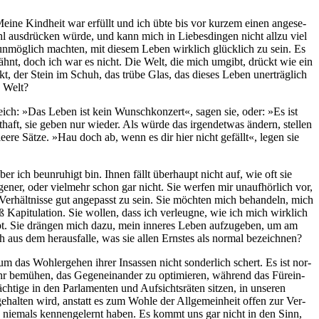
t. Mei­ne Kind­heit war erfüllt und ich übte bis vor kur­zem einen ange­se­
hl aus­drü­cken wür­de, und kann mich in Lie­bes­din­gen nicht all­zu viel
 unmög­lich mach­ten, mit die­sem Leben wirk­lich glück­lich zu sein. Es
ewähnt, doch ich war es nicht. Die Welt, die mich umgibt, drückt wie ein
t, der Stein im Schuh, das trü­be Glas, das die­ses Leben uner­träg­lich
n Welt?
eich: »Das Leben ist kein Wunsch­kon­zert«, sagen sie, oder: »Es ist
aft, sie geben nur wie­der. Als wür­de das irgend­et­was ändern, stel­len
ee­re Sät­ze. »Hau doch ab, wenn es dir hier nicht gefällt«, legen sie
er ich beun­ru­higt bin. Ihnen fällt über­haupt nicht auf, wie oft sie
e­ner, oder viel­mehr schon gar nicht. Sie wer­fen mir unauf­hör­lich vor,
Ver­hält­nis­se gut ange­passt zu sein. Sie möch­ten mich behan­deln, mich
 Kapi­tu­la­ti­on. Sie wol­len, dass ich ver­leug­ne, wie ich mich wirk­lich
ibt. Sie drän­gen mich dazu, mein inne­res Leben auf­zu­ge­ben, um am
 aus dem her­aus­fal­le, was sie allen Erns­tes als nor­mal bezeichnen?
ch um das Wohl­erge­hen ihrer Insas­sen nicht son­der­lich schert. Es ist nor­
ehr bemü­hen, das Gegen­ein­an­der zu opti­mie­ren, wäh­rend das Für­ein­
ti­ge in den Par­la­men­ten und Auf­sichts­rä­ten sit­zen, in unse­ren
gehal­ten wird, anstatt es zum Woh­le der All­ge­mein­heit offen zur Ver­
rs nie­mals ken­nen­ge­lernt haben. Es kommt uns gar nicht in den Sinn,