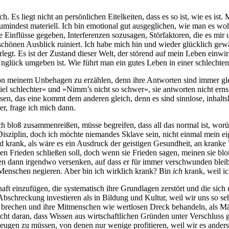
h. Es liegt nicht an per­sön­li­chen Eitel­kei­ten, dass es so ist, wie es is
min­dest mate­ri­ell. Ich bin emo­tio­nal gut aus­ge­gli­chen, wie man es wo
flüs­se gege­ben, Inter­fe­ren­zen sozu­sa­gen, Stör­fak­to­ren, die es mir
 schö­nen Aus­blick rui­niert. Ich habe mich hin und wie­der glück­lich g
egt. Es ist der Zustand die­ser Welt, der stö­rend auf mein Leben ein­wirk
n Unglück umge­ben ist. Wie führt man ein gutes Leben in einer schlech­te
on mei­nem Unbe­ha­gen zu erzäh­len, denn ihre Ant­wor­ten sind immer gl
l schlech­ter« und »Nimm’s nicht so schwer«, sie ant­wor­ten nicht ernst­h
n, das eine kommt dem ande­ren gleich, denn es sind sinn­lo­se, inhalts­l
er, fra­ge ich mich dann.
bloß zusam­men­rei­ßen, müs­se begrei­fen, dass all das nor­mal ist, wor­üb
s­zi­plin, doch ich möch­te nie­man­des Skla­ve sein, nicht ein­mal mein eig
d krank, als wäre es ein Aus­druck der geis­ti­gen Gesund­heit, an kran­ke 
i­nen Frie­den schlie­ßen soll, doch wenn sie Frie­den sagen, mei­nen sie bloß
­sen dann irgend­wo ver­sen­ken, auf dass er für immer ver­schwun­den ble
ls Men­schen negie­ren. Aber bin ich wirk­lich krank? Bin
ich
krank, weil ich
chaft ein­zu­fü­gen, die sys­te­ma­tisch ihre Grund­la­gen zer­stört und die si
 Abschre­ckung inves­tie­ren als in Bil­dung und Kul­tur, weil wir uns so s
n bre­chen und ihre Mit­men­schen wie wert­lo­sen Dreck behan­deln, als Mäch­
icht dar­an, dass Wis­sen aus wirt­schaft­li­chen Grün­den unter Ver­schluss 
beu­gen zu müs­sen, von denen nur weni­ge pro­fi­tie­ren, weil wir es ande