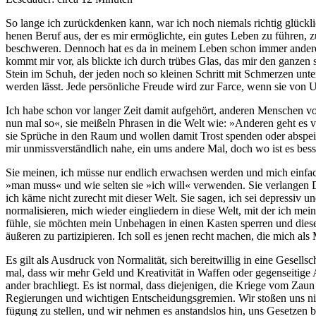
So lan­ge ich zurück­den­ken kann, war ich noch nie­mals rich­tig glück­lic
he­nen Beruf aus, der es mir ermög­lich­te, ein gutes Leben zu füh­ren, zu
beschwe­ren. Den­noch hat es da in mei­nem Leben schon immer ande­re Ein­
kommt mir vor, als blick­te ich durch trü­bes Glas, das mir den gan­zen
Stein im Schuh, der jeden noch so klei­nen Schritt mit Schmer­zen unter­l
wer­den lässt. Jede per­sön­li­che Freu­de wird zur Far­ce, wenn sie vo
Ich habe schon vor lan­ger Zeit damit auf­ge­hört, ande­ren Men­schen v
nun mal so«, sie mei­ßeln Phra­sen in die Welt wie: »Ande­ren geht es vie
sie Sprü­che in den Raum und wol­len damit Trost spen­den oder abspei­se
mir unmiss­ver­ständ­lich nahe, ein ums ande­re Mal, doch wo ist es bes­s
Sie mei­nen, ich müs­se nur end­lich erwach­sen wer­den und mich ein­fach 
»man muss« und wie sel­ten sie »ich will« ver­wen­den. Sie ver­lan­gen Di
ich käme nicht zurecht mit die­ser Welt. Sie sagen, ich sei depres­siv un
nor­ma­li­sie­ren, mich wie­der ein­glie­dern in die­se Welt, mit der ich me
füh­le, sie möch­ten mein Unbe­ha­gen in einen Kas­ten sper­ren und die
äuße­ren zu par­ti­zi­pie­ren. Ich soll es jenen recht machen, die mich a
Es gilt als Aus­druck von Nor­ma­li­tät, sich bereit­wil­lig in eine Gesell­s
mal, dass wir mehr Geld und Krea­ti­vi­tät in Waf­fen oder gegen­sei­ti­ge
an­der brach­liegt. Es ist nor­mal, dass die­je­ni­gen, die Krie­ge vom Zau
Regie­run­gen und wich­ti­gen Ent­schei­dungs­gre­mi­en. Wir sto­ßen uns n
fü­gung zu stel­len, und wir neh­men es anstands­los hin, uns Geset­zen 