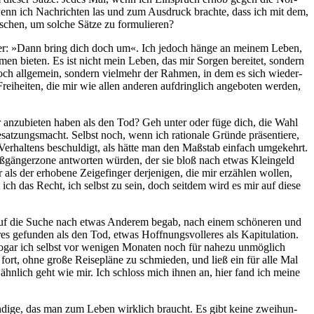
r wenn ich Nach­rich­ten las und zum Aus­druck brach­te, dass ich mit dem,
­schen, um sol­che Sät­ze zu formulieren?
cher: »Dann bring dich doch um«. Ich jedoch hän­ge an mei­nem Leben,
men bie­ten. Es ist nicht mein Leben, das mir Sor­gen berei­tet, son­dern
h all­ge­mein, son­dern viel­mehr der Rah­men, in dem es sich wie­der­
ei­hei­ten, die mir wie allen ande­ren auf­dring­lich ange­bo­ten wer­den,
i­ter anzu­bie­ten haben als den Tod? Geh unter oder füge dich, die Wahl
esat­zungs­macht. Selbst noch, wenn ich ratio­na­le Grün­de prä­sen­tie­re,
Ver­hal­tens beschul­digt, als hät­te man den Maß­stab ein­fach umge­kehrt.
gän­ger­zo­ne ant­wor­ten wür­den, der sie bloß nach etwas Klein­geld
als der erho­be­ne Zei­ge­fin­ger der­je­ni­gen, die mir erzäh­len wol­len,
 ich das Recht, ich selbst zu sein, doch seit­dem wird es mir auf die­se
lich auf die Suche nach etwas Ande­rem begab, nach einem schö­ne­ren und
s gefun­den als den Tod, etwas Hoff­nungs­vol­le­res als Kapi­tu­la­ti­on.
as sogar ich selbst vor weni­gen Mona­ten noch für nahe­zu unmög­lich
rt, ohne gro­ße Rei­se­plä­ne zu schmie­den, und ließ ein für alle Mal
hn­lich geht wie mir. Ich schloss mich ihnen an, hier fand ich mei­ne
­di­ge, das man zum Leben wirk­lich braucht. Es gibt kei­ne zwei­hun­