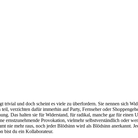
 tri­vi­al und doch scheint es vie­le zu über­for­dern. Sie nen­nen sich Wider
 ver­zich­ten dafür immer­hin auf Par­ty, Fern­se­her oder Shop­pen­ge­hen, 
nung. Das hal­ten sie für Wider­stand, für radi­kal, man­che gar für einen
e ernst­zu­neh­men­de Pro­vo­ka­ti­on, viel­mehr selbst­ver­ständ­lich oder wen
t nie mehr raus, noch jeder Blöd­sinn wird als Blöd­sinn aner­kannt. Jeder
on bist du ein Kollaborateur.