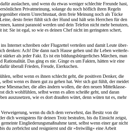
dafür aus­la­chen, und wenn du etwas weni­ger schlech­te Freun­de hast,
r­sön­li­chen Pri­vat­mei­nung, solan­ge du noch höf­lich ihren Regeln
ritt gegen­über einem Unrechts­staat, dem freie Mei­nung noch als Tücke
ei­ne, des­to frei­er fühlt sich der Hund und hält sein Herr­chen für den
en­nen, kannst para­no­id wer­den und dein Tele­fon nicht mehr benut­zen,
t: Sie ist egal, so wie es dei­nen Chef nicht im gerings­ten schert,
 Inter­net schrei­ben oder Flug­zet­tel ver­tei­len und damit Leu­te über­
 sich den­ken: Ach! Die dann nach Hau­se gehen und ihr Leben wei­ter­le­
tär­ker als jeder Fakt. Es ist ein bil­dungs­bür­ger­li­ches Mär­chen, man
atio­na­li­tät. Das ging es nie. Gin­ge es um Fak­ten, hät­ten wir eine
 dafür über­all Frie­den, Freu­de, Eierkuchen.
üh­len, selbst wenn es ihnen schlecht geht, die posi­ti­ven Den­ker, die
len, selbst wenn es ihnen gut zu gehen hat. Wer sich gut fühlt, der mei­det
se Mies­ma­cher, die alles ändern wol­len, die den neu­en Mit­tel­klas­se­
nst dich wohl­füh­len, selbst wenn es allen schei­ße geht, und dar­an
Leben aus­zu­set­zen, wie es dort drau­ßen wütet, denn wüten tut es, mehr
 die Ver­wei­ge­rung, wenn du dich dem ver­wehrst, das Besitz von dir
r dich wenigs­tens für dei­nen Trotz bestra­fen, bis du Ein­sicht zeigst,
 gemein­te Ein­glie­de­rungs­maß­nah­me tarnt, selbst wenn einer gar nicht
du zer­brichst und resi­gnierst und dir »frei­wil­lig« eine Arbeit