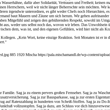
Was­ser­häh­ne, dafür aber Soli­da­ri­tät, Ver­trau­en und Frei­heit; kei­nen 
n Herr­schern, weil wir nicht län­ger Beherrsch­te sein möch­ten. Wir ken­ne
ren irgend­wie unter­ord­nen, es gibt weder Chefs noch Hier­ar­chien, es
 nie­mand baut Mau­ern und Zäu­ne um sich her­um. Wir gehen auf­ein­an­der zu
 wir haben Mit­ge­fühl und zei­gen den gebüh­ren­den Respekt, sowohl im U
cht aus, weder uns selbst noch das, wovon wir leben. Das Unwohl­sein über 
wi­schen dem, was ist, und den eige­nen Gefüh­len, wird hier nicht als Kra
Kol­le­gen. „Kein Wort, kei­ne ein­zi­ge Reak­ti­on. Seit Mona­ten ist er in d
ert.“
ed.jpg
885
1920
Mischa
https://pala.mischamandl.de/wp-content/uploa
r Fami­lie. Sag ja zu einem per­vers gro­ßen Fern­se­her. Sag ja zu Wasch­
zu­satz­ver­si­che­rung. Sag ja zur Bau­spar­kas­se, sag ja zur ers­ten Eigen­
n Anzug auf Raten­zah­lung in hun­der­ten von Scheiß-Stof­fen. Sag ja zu Do
nk­fraß voll­zu­stop­fen. Sag ja dazu, am Schluss vor dich hin­zu­ver­we­sen