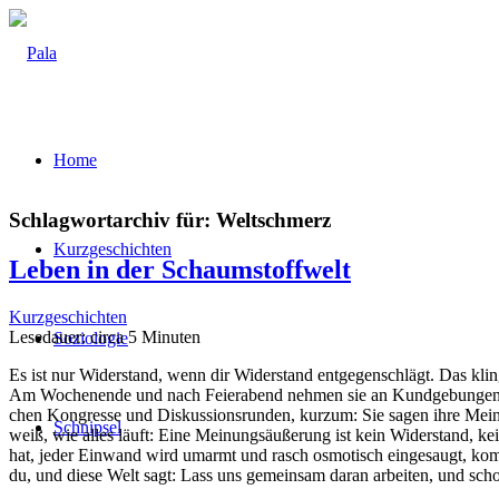
Home
Schlagwortarchiv für:
Weltschmerz
Kurz­ge­schich­ten
Leben in der Schaumstoffwelt
Kurzgeschichten
Lese­dau­er: cir­ca
5
Minu­ten
Sozio­lo­gie
Es ist nur Wider­stand, wenn dir Wider­stand ent­ge­gen­schlägt. Das klingt
Am Wochen­en­de und nach Fei­er­abend neh­men sie an Kund­ge­bun­gen teil,
chen Kon­gres­se und Dis­kus­si­ons­run­den, kurz­um: Sie sagen ihre Mei­
Schnip­sel
weiß, wie alles läuft: Eine Mei­nungs­äu­ße­rung ist kein Wider­stand, kei­n
hat, jeder Ein­wand wird umarmt und rasch osmo­tisch ein­ge­saugt, komm
du, und die­se Welt sagt: Lass uns gemein­sam dar­an arbei­ten, und sch