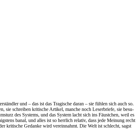
­ständ­ler und – das ist das Tra­gi­sche dar­an – sie füh­len sich auch so.
sie schrei­ben kri­ti­sche Arti­kel, man­che noch Leser­brie­fe, sie besu­
 Umsturz des Sys­tems, und das Sys­tem lacht sich ins Fäust­chen, weil es
igs­tens banal, und alles ist so herr­lich rela­tiv, dass jede Mei­nung recht
 kri­ti­sche Gedan­ke wird ver­ein­nahmt. Die Welt ist schlecht, sagst