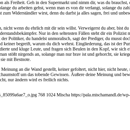
schon als Frei­heit. Geh in den Super­markt und nimm dir, was du brauchs
 solan­ge du arbei­ten gehst, wenn man es von dir ver­langt, solan­ge du za
cht zum Wider­ständ­ler wirst, denn du darfst ja alles sagen, frei und unbe
 nicht wenn du ehr­lich mit dir sein willst. Ver­wei­gerst du aber, bist d
r­stands­be­kämp­fer. Nur in den sel­tens­ten Fäl­len steht dir ein Poli­zist
t der Poli­ti­ker, du han­delst unmo­ra­lisch, sagt der Pre­di­ger, du musst 
nd kei­ner begreift, war­um du dich wehrst. Ein­glie­de­rung, das ist der P
tu­dier­te und klu­ge Leu­te, und fra­gen sich Beu­len in den Kopf, wie sich 
, man stößt nir­gends an, solan­ge man nur brav ist und gehorcht, sie krie­
 sie mit Bestnote.
Mei­nung an die Wand gestellt, kei­ner gefol­tert, nicht hier, nicht heu­te,
haum­stoff um das toben­de Gewis­sen. Äuße­re dei­ne Mei­nung und bewei­
cht, nur ändern wird es frei­lich nichts.
55_85099a6ae7_o.jpg
768
1024
Mischa
https://pala.mischamandl.de/wp