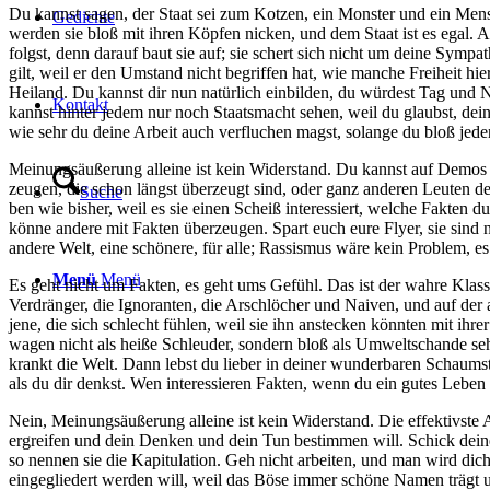
Du kannst sagen, der Staat sei zum Kot­zen, ein Mons­ter und ein Men­s
Gedich­te
wer­den sie bloß mit ihren Köp­fen nicken, und dem Staat ist es egal. Auf 
folgst, denn dar­auf baut sie auf; sie schert sich nicht um dei­ne Sym­pa­
gilt, weil er den Umstand nicht begrif­fen hat, wie man­che Frei­heit hie
Hei­land. Du kannst dir nun natür­lich ein­bil­den, du wür­dest Tag und 
Kon­takt
kannst hin­ter jedem nur noch Staats­macht sehen, weil du glaubst, dei­
wie sehr du dei­ne Arbeit auch ver­flu­chen magst, solan­ge du bloß jede
Mei­nungs­äu­ße­rung allei­ne ist kein Wider­stand. Du kannst auf Demos g
zeu­gen, die schon längst über­zeugt sind, oder ganz ande­ren Leu­ten d
Suche
ben wie bis­her, weil es sie einen Scheiß inter­es­siert, wel­che Fak­ten 
kön­ne ande­re mit Fak­ten über­zeu­gen. Spart euch eure Fly­er, sie sind
ande­re Welt, eine schö­ne­re, für alle; Ras­sis­mus wäre kein Pro­blem, e
Menü
Menü
Es geht nicht um Fak­ten, es geht ums Gefühl. Das ist der wah­re Klas­sen­
Ver­drän­ger, die Igno­ran­ten, die Arsch­lö­cher und Nai­ven, und auf der
jene, die sich schlecht füh­len, weil sie ihn anste­cken könn­ten mit ihrer
wa­gen nicht als hei­ße Schleu­der, son­dern bloß als Umwelt­schan­de seh
krankt die Welt. Dann lebst du lie­ber in dei­ner wun­der­ba­ren Schaum­s
als du dir denkst. Wen inter­es­sie­ren Fak­ten, wenn du ein gutes Leben 
Nein, Mei­nungs­äu­ße­rung allei­ne ist kein Wider­stand. Die effek­tivs­t
ergrei­fen und dein Den­ken und dein Tun bestim­men will. Schick dei­ne K
so nen­nen sie die Kapi­tu­la­ti­on. Geh nicht arbei­ten, und man wird dic
ein­ge­glie­dert wer­den will, weil das Böse immer schö­ne Namen trägt u