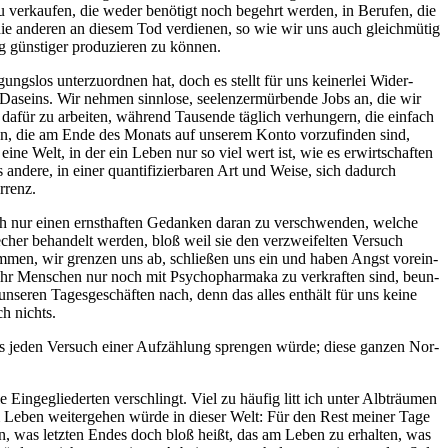
zu ver­kau­fen, die weder benö­tigt noch begehrt wer­den, in Beru­fen, die
 die ande­ren an die­sem Tod ver­die­nen, so wie wir uns auch gleich­mü­tig
güns­ti­ger pro­du­zie­ren zu können.
gs­los unter­zu­ord­nen hat, doch es stellt für uns kei­ner­lei Wider­
 Daseins. Wir neh­men sinn­lo­se, see­len­zer­mür­ben­de Jobs an, die wir
 dafür zu arbei­ten, wäh­rend Tau­sen­de täg­lich ver­hun­gern, die ein­fach
ah­len, die am Ende des Monats auf unse­rem Kon­to vor­zu­fin­den sind,
eine Welt, in der ein Leben nur so viel wert ist, wie es erwirt­schaf­ten
de­re, in einer quan­ti­fi­zier­ba­ren Art und Wei­se, sich dadurch
urrenz.
ch nur einen ernst­haf­ten Gedan­ken dar­an zu ver­schwen­den, wel­che
­cher behan­delt wer­den, bloß weil sie den ver­zwei­fel­ten Ver­such
men, wir gren­zen uns ab, schlie­ßen uns ein und haben Angst vor­ein­
mehr Men­schen nur noch mit Psy­cho­phar­ma­ka zu ver­kraf­ten sind, beun­
nse­ren Tages­ge­schäf­ten nach, denn das alles ent­hält für uns kei­ne
ch nichts.
s jeden Ver­such einer Auf­zäh­lung spren­gen wür­de; die­se gan­zen Nor­
Ein­ge­glie­der­ten ver­schlingt. Viel zu häu­fig litt ich unter Alb­träu­men
em Leben wei­ter­ge­hen wür­de in die­ser Welt: Für den Rest mei­ner Tage
e­hen, was letz­ten Endes doch bloß heißt, das am Leben zu erhal­ten, was