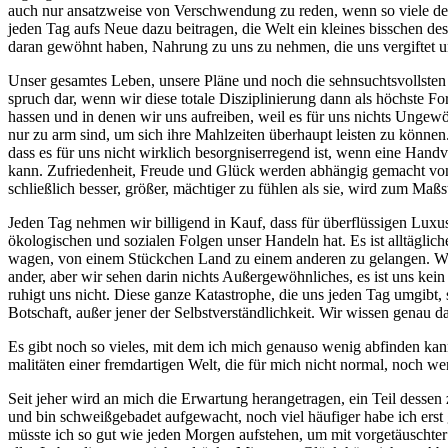
auch nur ansatz­wei­se von Ver­schwen­dung zu reden, wenn so vie­le der k
jeden Tag aufs Neue dazu bei­tra­gen, die Welt ein klei­nes biss­chen dest
dar­an gewöhnt haben, Nah­rung zu uns zu neh­men, die uns ver­gif­tet und
Unser gesam­tes Leben, unse­re Plä­ne und noch die sehn­suchts­volls­ten 
spruch dar, wenn wir die­se tota­le Dis­zi­pli­nie­rung dann als höchs­te F
has­sen und in denen wir uns auf­rei­ben, weil es für uns nichts Unge­wöhn­l
nur zu arm sind, um sich ihre Mahl­zei­ten über­haupt leis­ten zu kön­nen. 
dass es für uns nicht wirk­lich besorg­nis­er­re­gend ist, wenn eine Hand
kann. Zufrie­den­heit, Freu­de und Glück wer­den abhän­gig gemacht von obj
schließ­lich bes­ser, grö­ßer, mäch­ti­ger zu füh­len als sie, wird zum Maß­
Jeden Tag neh­men wir bil­li­gend in Kauf, dass für über­flüs­si­gen Lux
öko­lo­gi­schen und sozia­len Fol­gen unser Han­deln hat. Es ist all­täg­li
wagen, von einem Stück­chen Land zu einem ande­ren zu gelan­gen. Wir 
an­der, aber wir sehen dar­in nichts Außer­ge­wöhn­li­ches, es ist uns ke
ru­higt uns nicht. Die­se gan­ze Kata­stro­phe, die uns jeden Tag umgibt, 
Bot­schaft, außer jener der Selbst­ver­ständ­lich­keit. Wir wis­sen gena
Es gibt noch so vie­les, mit dem ich mich genau­so wenig abfin­den kann 
ma­li­tä­ten einer fremd­ar­ti­gen Welt, die für mich nicht nor­mal, noch wen
Seit jeher wird an mich die Erwar­tung her­an­ge­tra­gen, ein Teil des­sen z
und bin schweiß­ge­ba­det auf­ge­wacht, noch viel häu­fi­ger habe ich erst
müss­te ich so gut wie jeden Mor­gen auf­ste­hen, um mit vor­ge­täusch­ter