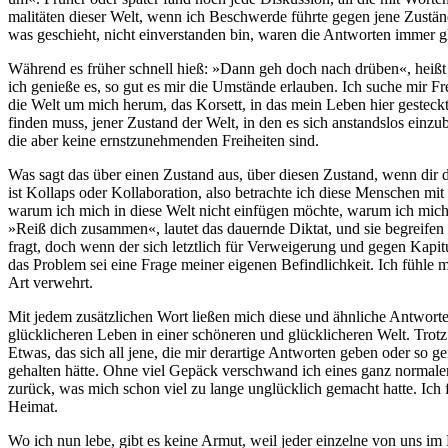
ma­li­tä­ten die­ser Welt, wenn ich Beschwer­de führ­te gegen jene Zustän
was geschieht, nicht ein­ver­stan­den bin, waren die Ant­wor­ten immer g
Wäh­rend es frü­her schnell hieß: »Dann geh doch nach drü­ben«, heißt
ich genie­ße es, so gut es mir die Umstän­de erlau­ben. Ich suche mir Fre
die Welt um mich her­um, das Kor­sett, in das mein Leben hier gesteckt 
fin­den muss, jener Zustand der Welt, in den es sich anstands­los ein­zu­be
die aber kei­ne ernst­zu­neh­men­den Frei­hei­ten sind.
Was sagt das über einen Zustand aus, über die­sen Zustand, wenn dir die­j
ist Kol­laps oder Kol­la­bo­ra­ti­on, also betrach­te ich die­se Men­schen m
war­um ich mich in die­se Welt nicht ein­fü­gen möch­te, war­um ich mich a
»Reiß dich zusam­men«, lau­tet das dau­ern­de Dik­tat, und sie begrei­f
fragt, doch wenn der sich letzt­lich für Ver­wei­ge­rung und gegen Kapi­tu­la­
das Pro­blem sei eine Fra­ge mei­ner eige­nen Befind­lich­keit. Ich füh­l
Art verwehrt.
Mit jedem zusätz­li­chen Wort lie­ßen mich die­se und ähn­li­che Ant­wor
glück­li­che­ren Leben in einer schö­ne­ren und glück­li­che­ren Welt. Trotz
Etwas, das sich all jene, die mir der­ar­ti­ge Ant­wor­ten geben oder so g
gehal­ten hät­te. Ohne viel Gepäck ver­schwand ich eines ganz nor­ma­le
zurück, was mich schon viel zu lan­ge unglück­lich gemacht hat­te. Ich
Heimat.
Wo ich nun lebe, gibt es kei­ne Armut, weil jeder ein­zel­ne von uns i