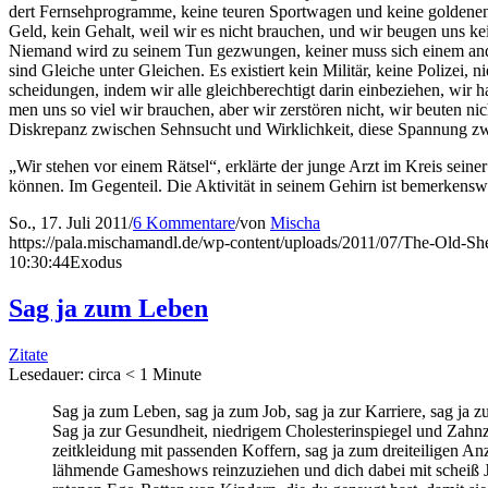
dert Fern­seh­pro­gram­me, kei­ne teu­ren Sport­wa­gen und kei­ne gol­de­nen 
Geld, kein Gehalt, weil wir es nicht brau­chen, und wir beu­gen uns kei­ne
Nie­mand wird zu sei­nem Tun gezwun­gen, kei­ner muss sich einem ande­
sind Glei­che unter Glei­chen. Es exis­tiert kein Mili­tär, kei­ne Poli­zei,
schei­dun­gen, indem wir alle gleich­be­rech­tigt dar­in ein­be­zie­hen,
men uns so viel wir brau­chen, aber wir zer­stö­ren nicht, wir beu­ten ni
Dis­kre­panz zwi­schen Sehn­sucht und Wirk­lich­keit, die­se Span­nung z
„Wir ste­hen vor einem Rät­sel“, erklär­te der jun­ge Arzt im Kreis sei­ner 
kön­nen. Im Gegen­teil. Die Akti­vi­tät in sei­nem Gehirn ist bemerkensw
So., 17. Juli 2011
/
6 Kommentare
/
von
Mischa
https://pala.mischamandl.de/wp-content/uploads/2011/07/The-Old-Sh
10:30:44
Exodus
Sag ja zum Leben
Zitate
Lese­dau­er: cir­ca
< 1
Minu­te
Sag ja zum Leben, sag ja zum Job, sag ja zur Kar­rie­re, sag ja zu
Sag ja zur Gesund­heit, nied­ri­gem Cho­le­ste­rin­spie­gel und Zahn­
zeit­klei­dung mit pas­sen­den Kof­fern, sag ja zum drei­tei­li­ge
läh­men­de Game­shows rein­zu­zie­hen und dich dabei mit scheiß Ju