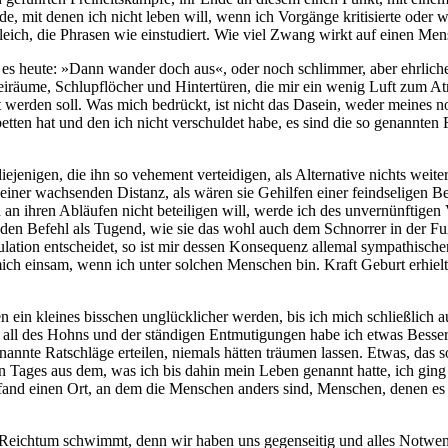
­de, mit denen ich nicht leben will, wenn ich Vor­gän­ge kri­ti­sier­te ode
leich, die Phra­sen wie ein­stu­diert. Wie viel Zwang wirkt auf einen Men
 es heu­te: »Dann wan­der doch aus«, oder noch schlim­mer, aber ehr­li­
i­räu­me, Schlupf­lö­cher und Hin­ter­tü­ren, die mir ein wenig Luft zum At
wer­den soll. Was mich bedrückt, ist nicht das Dasein, weder mei­nes noc
t­ten hat und den ich nicht ver­schul­det habe, es sind die so genann­ten Fr
e­ni­gen, die ihn so vehe­ment ver­tei­di­gen, als Alter­na­ti­ve nichts we
it einer wach­sen­den Distanz, als wären sie Gehil­fen einer feind­se­li­gen B
n ihren Abläu­fen nicht betei­li­gen will, wer­de ich des unver­nünf­ti­gen 
en den Befehl als Tugend, wie sie das wohl auch dem Schnor­rer in der Fuß­
ti­on ent­schei­det, so ist mir des­sen Kon­se­quenz alle­mal sym­pa­thi­scher 
e mich ein­sam, wenn ich unter sol­chen Men­schen bin. Kraft Geburt erhielt
­ten ein klei­nes biss­chen unglück­li­cher wer­den, bis ich mich schließ­
 all des Hohns und der stän­di­gen Ent­mu­ti­gun­gen habe ich etwas Bes­se­re
enann­te Rat­schlä­ge ertei­len, nie­mals hät­ten träu­men las­sen. Etwas, d
n Tages aus dem, was ich bis dahin mein Leben genannt hat­te, ich ging fo
 fand einen Ort, an dem die Men­schen anders sind, Men­schen, denen es ä
m Reich­tum schwimmt, denn wir haben uns gegen­sei­tig und alles Not­wen