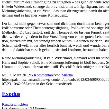
suchst, nur um der Ernied­ri­gung zu ent­ge­hen – das gilt hier heu­te 
ist kein Wider­stand, solan­ge du brav bist, unter­wür­fig, füg­sam, treu,
Mei­nungs­äu­ße­rung ist ein Ven­til, das man dir zuge­steht, damit du ni
gemein und es hat alles kei­ne Konsequenz.
Du kannst nicht gegen etwas sein und dich dann doch dar­an betei­li­gen,
kollaborateure oder Therapeuten­gaslighting, Poli­ti­ker und sons­ti­ge Wide
Metho­den. Du bist gestört, sagt der The­ra­peut, du bist ein Para­sit, sag
dich wie­der ein­glie­dern in ihre Vor­stel­lung von einem guten Leben u
ti­on, mar­schie­re mit, sei stän­dig fro­hen Mutes. Da ste­hen sie dann, s
Schaum­stoff­welt, in der alles herr­lich bunt ist, weich und wun­der­bar
den, und dafür hat es sich gelohnt, sie sind kon­form, bestan­den haben
Rei­ne Mei­nungs­äu­ße­rung ist kein Wider­stand, nie­mand wird für sei­ne 
Hans und Sophie Scholl. Eine Mei­nungs­äu­ße­rung ist bloß bequem, Sc
Unmut kund­ge­tan, ich war nicht still. Es schläft sich ruhi­ger in der Na
Mi., 7. März 2012
/
5 Kommentare
/
von
Mischa
https://pala.mischamandl.de/wp-content/uploads/2012/03/60890562
07-23 10:42:05
Leben in der Schaumstoffwelt
Exodus
Kurzgeschichten
Lese­dau­er: cir­ca
12
Minu­ten