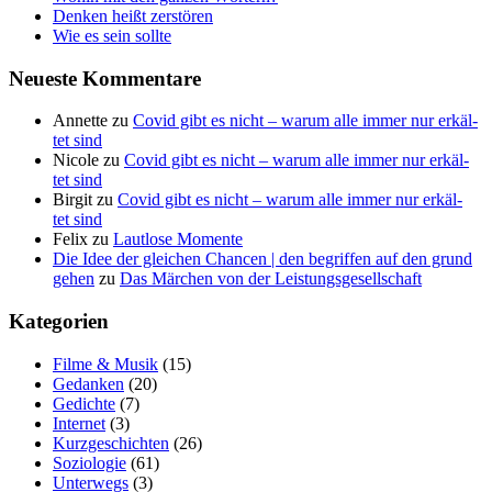
Den­ken heißt zerstören
Wie es sein sollte
Neu­es­te Kommentare
Annette
zu
Covid gibt es nicht – war­um alle immer nur erkäl­
tet sind
Nicole
zu
Covid gibt es nicht – war­um alle immer nur erkäl­
tet sind
Birgit
zu
Covid gibt es nicht – war­um alle immer nur erkäl­
tet sind
Felix
zu
Laut­lo­se Momente
Die Idee der gleichen Chancen | den begriffen auf den grund
gehen
zu
Das Mär­chen von der Leistungsgesellschaft
Kate­go­rien
Filme & Musik
(15)
Gedanken
(20)
Gedichte
(7)
Internet
(3)
Kurzgeschichten
(26)
Soziologie
(61)
Unterwegs
(3)