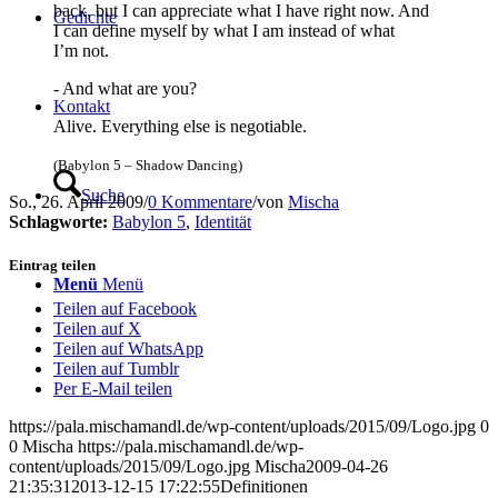
back, but I can app­re­cia­te what I have right now. And
Gedich­te
I can defi­ne mys­elf by what I am ins­tead of what
I’m not.
- And what are you?
Kon­takt
Ali­ve. Ever­y­thing else is negotiable.
(Baby­lon 5 – Shadow Dancing)
Suche
So., 26. April 2009
/
0 Kommentare
/
von
Mischa
Schlagworte:
Babylon 5
,
Identität
Eintrag teilen
Menü
Menü
Teilen auf Facebook
Teilen auf X
Teilen auf WhatsApp
Teilen auf Tumblr
Per E-Mail teilen
https://pala.mischamandl.de/wp-content/uploads/2015/09/Logo.jpg
0
0
Mischa
https://pala.mischamandl.de/wp-
content/uploads/2015/09/Logo.jpg
Mischa
2009-04-26
21:35:31
2013-12-15 17:22:55
Defi­ni­tio­nen