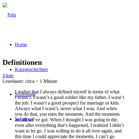
Home
Defi­ni­tio­nen
Kurz­ge­schich­ten
Zitate
Lese­dau­er: cir­ca
< 1
Minu­te
I rea­li­ze that I always defi­ned mys­elf in terms of what
Sozio­lo­gie
I was­n’t. I was­n’t a good sol­dier like my father. I was­n’t
the job. I was­n’t a good pro­s­pect for mar­ria­ge or kids.
Always what I was­n’t, never what I was. And when
you do that, you miss the moments. And the moments
Schnip­sel
are all we’­ve got. When I thought I was going to die,
even after ever­y­thing that’s hap­pen­ed, I rea­li­zed I did­n’t
want to let go. I was wil­ling to do it all over again, and
this time I could app­re­cia­te the moments. I can’t go