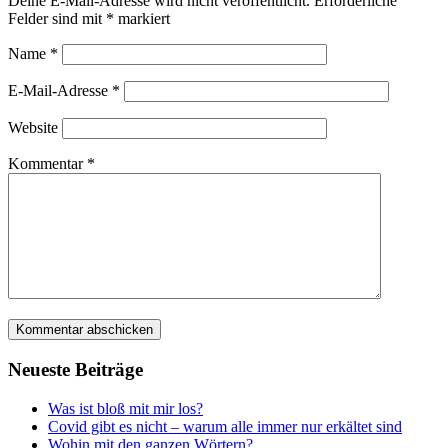
Deine E-Mail-Adresse wird nicht veröffentlicht.
Erforderliche
Felder sind mit
*
markiert
Name
*
E-Mail-Adresse
*
Website
Kommentar
*
Neu­es­te Beiträge
Was ist bloß mit mir los?
Covid gibt es nicht – war­um alle immer nur erkäl­tet sind
Wohin mit den gan­zen Wörtern?