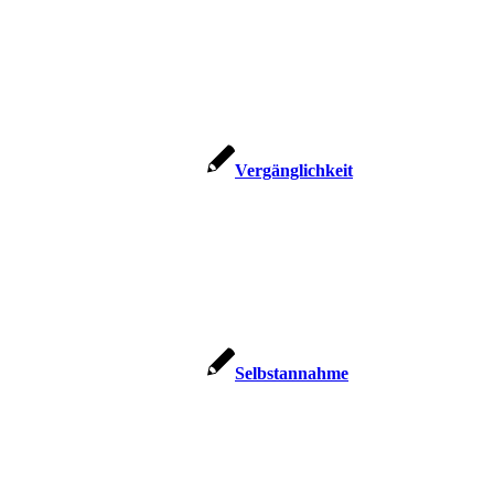
Ver­gäng­lich­keit
Selbst­an­nah­me