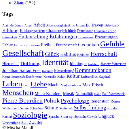
Zitate
(152)
Tags
Arbeit
B. Traven
Arno Gruen
Babylon 5
Alain de Botton
Angst
Arbeitslosigkeit
Bildung
Bildungssystem
Chancengleichheit
Demokratie
Diskriminierung
Enttäuschung
Erfahrungen
Erwartungen
Einsamkeit
Erinnerung
Gefühle
Gedanken
Freiheit
Fehler
Freundschaft
Fernando Pessoa
Gesellschaft
Herrschaft
Glück
Habitus
Herkunft
Identität
Hoffnung
Hierarchie
Ideologie
Jeanette Winterson
Isolation
Kommunikation
Jonathan Safran Foer
Klassenkampf
Karriere
Kultur
Kritik
kulturelles Kapital
Komplizenschaft
Konformität
Kontrolle
Leben
Liebe
Macht
Max Frisch
Leid
Markus Werner
Menschen
Musik
Milan Kundera
Normalität
Paul Watzlawick
Nähe
Pierre Bourdieu
Politik
Psychologie
Resignation
Roger
Selbstfindung
Schule
Willemsen
Satire
Schreiben
Schönheit
soziales
Soziologie
Unglück
Sprache
Staat
symbolische Gewalt
Kapital
Zweifel
Zeit
Verzweiflung
© Mischa Mandl