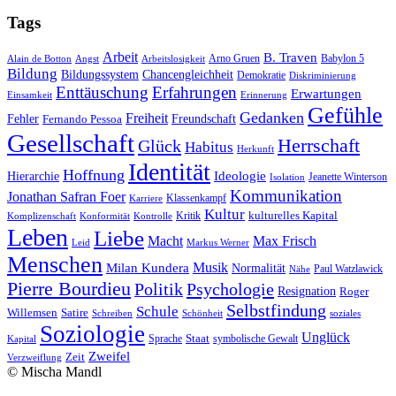
Tags
Arbeit
B. Traven
Arno Gruen
Babylon 5
Alain de Botton
Angst
Arbeitslosigkeit
Bildung
Bildungssystem
Chancengleichheit
Demokratie
Diskriminierung
Enttäuschung
Erfahrungen
Erwartungen
Einsamkeit
Erinnerung
Gefühle
Gedanken
Freiheit
Fehler
Freundschaft
Fernando Pessoa
Gesellschaft
Herrschaft
Glück
Habitus
Herkunft
Identität
Hoffnung
Hierarchie
Ideologie
Jeanette Winterson
Isolation
Kommunikation
Jonathan Safran Foer
Klassenkampf
Karriere
Kultur
Kritik
kulturelles Kapital
Komplizenschaft
Konformität
Kontrolle
Leben
Liebe
Macht
Max Frisch
Leid
Markus Werner
Menschen
Musik
Milan Kundera
Normalität
Paul Watzlawick
Nähe
Pierre Bourdieu
Politik
Psychologie
Resignation
Roger
Selbstfindung
Schule
Willemsen
Satire
Schreiben
Schönheit
soziales
Soziologie
Unglück
Sprache
Staat
symbolische Gewalt
Kapital
Zweifel
Zeit
Verzweiflung
© Mischa Mandl