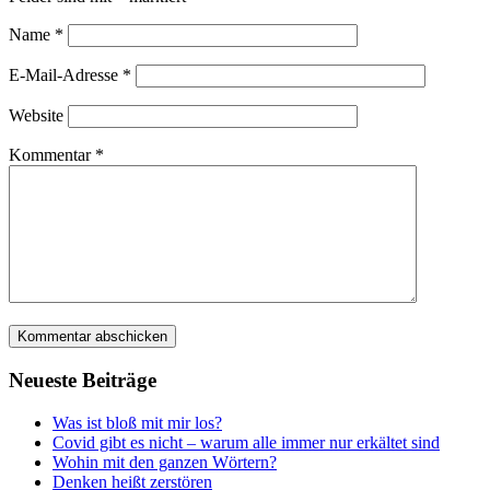
Name
*
E-Mail-Adresse
*
Website
Kommentar
*
Neu­es­te Beiträge
Was ist bloß mit mir los?
Covid gibt es nicht – war­um alle immer nur erkäl­tet sind
Wohin mit den gan­zen Wörtern?
Den­ken heißt zerstören