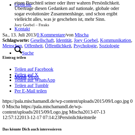
einen Bruch­teil sei­ner oder ihrer wah­ren Per­sön­lich­keit.
Gedich­te
Über­tra­ge die­sen Gedan­ken auf natio­na­le, glo­ba­le oder
sogar evo­lu­tio­nä­re Zusam­men­hän­ge, und schon ergibt
viel­leicht alles, was je gesche­hen ist, mehr Sinn.
Joey Goe­bel – Freaks
Kon­takt
Sa., 13. Juli 2013
/
0 Kommentare
/
von
Mischa
Schlagworte:
Gesellschaft
,
Identität
,
Joey Goebel
,
Kommunikation
,
Menschen
,
Offenheit
,
Öffentlichkeit
,
Psychologie
,
Soziologie
Suche
Eintrag teilen
Teilen auf Facebook
Teilen auf X
Menü
Menü
Teilen auf WhatsApp
Teilen auf Tumblr
Per E-Mail teilen
https://pala.mischamandl.de/wp-content/uploads/2015/09/Logo.jpg
0
0
Mischa
https://pala.mischamandl.de/wp-
content/uploads/2015/09/Logo.jpg
Mischa
2013-07-13
12:57:12
2013-12-17 07:14:23
Per­sön­lich­keits­tei­le
Das könnte Dich auch interessieren