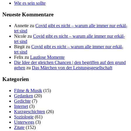
Wie es sein sollte
Neu­es­te Kommentare
Annette
zu
Covid gibt es nicht – war­um alle immer nur erkäl­
tet sind
Nicole
zu
Covid gibt es nicht – war­um alle immer nur erkäl­
tet sind
Birgit
zu
Covid gibt es nicht – war­um alle immer nur erkäl­
tet sind
Felix
zu
Laut­lo­se Momente
Die Idee der gleichen Chancen | den begriffen auf den grund
gehen
zu
Das Mär­chen von der Leistungsgesellschaft
Kate­go­rien
Filme & Musik
(15)
Gedanken
(20)
Gedichte
(7)
Internet
(3)
Kurzgeschichten
(26)
Soziologie
(61)
Unterwegs
(3)
Zitate
(152)