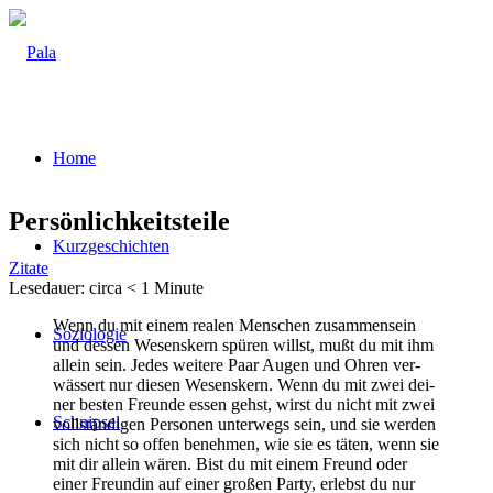
Home
Per­sön­lich­keits­tei­le
Kurz­ge­schich­ten
Zitate
Lese­dau­er: cir­ca
< 1
Minu­te
Wenn du mit einem rea­len Men­schen zusam­men­sein
Sozio­lo­gie
und des­sen Wesens­kern spü­ren willst, mußt du mit ihm
allein sein. Jedes wei­te­re Paar Augen und Ohren ver­
wäs­sert nur die­sen Wesens­kern. Wenn du mit zwei dei­
ner bes­ten Freun­de essen gehst, wirst du nicht mit zwei
Schnip­sel
voll­stän­di­gen Per­so­nen unter­wegs sein, und sie wer­den
sich nicht so offen beneh­men, wie sie es täten, wenn sie
mit dir allein wären. Bist du mit einem Freund oder
einer Freun­din auf einer gro­ßen Par­ty, erlebst du nur