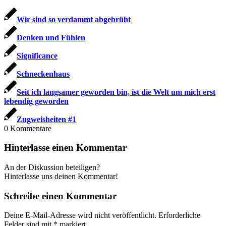
Wir sind so ver­dammt abgebrüht
Den­ken und Fühlen
Signi­fi­can­ce
Schne­cken­haus
Seit ich lang­sa­mer gewor­den bin, ist die Welt um mich erst
leben­dig geworden
Zug­weis­hei­ten #1
0
Kommentare
Hinterlasse einen Kommentar
An der Diskussion beteiligen?
Hinterlasse uns deinen Kommentar!
Schreibe einen Kommentar
Deine E-Mail-Adresse wird nicht veröffentlicht.
Erforderliche
Felder sind mit
*
markiert